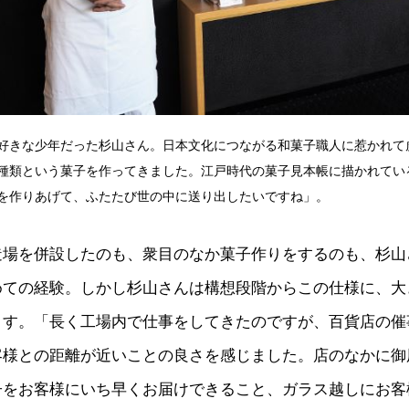
好きな少年だった杉山さん。日本文化につながる和菓子職人に惹かれて
種類という菓子を作ってきました。江戸時代の菓子見本帳に描かれてい
を作りあげて、ふたたび世の中に送り出したいですね」。
造場を併設したのも、衆目のなか菓子作りをするのも、杉山
めての経験。しかし杉山さんは構想段階からこの仕様に、大
ます。「長く工場内で仕事をしてきたのですが、百貨店の催
客様との距離が近いことの良さを感じました。店のなかに御
子をお客様にいち早くお届けできること、ガラス越しにお客