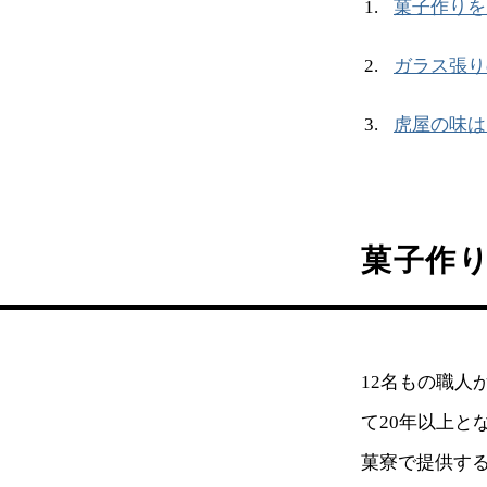
菓子作りを
ガラス張り
虎屋の味は
菓子作
12名もの職
て20年以上
菓寮で提供す