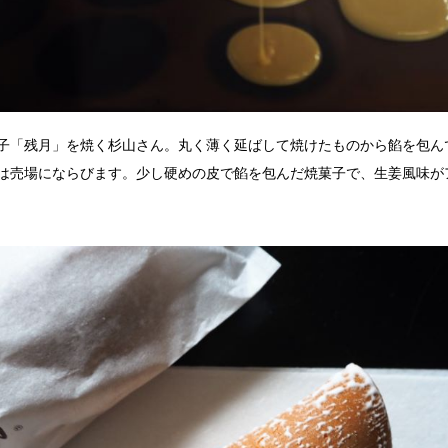
子「残月」を焼く杉山さん。丸く薄く延ばして焼けたものから餡を包ん
は売場にならびます。少し硬めの皮で餡を包んだ焼菓子で、生姜風味が