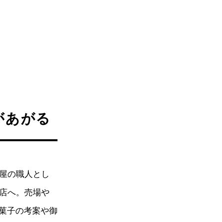
があがる
虎屋の職人とし
坂店へ。売場や
菓子の考案や御