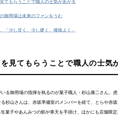
見てもらうことで職人の士気があがる
の御用場は未来のファンをうむ
、「少し甘く、少し硬く、後味よく」
りを見てもらうことで職人の士気
人がいる御用場の指揮を執るのが菓子職人・杉山康二さん。
となる杉山さんは、赤坂準備室のメンバーを経て、とらや赤
る生菓子やあんみつの餡や寒天を手掛け、ほかにも店舗限定