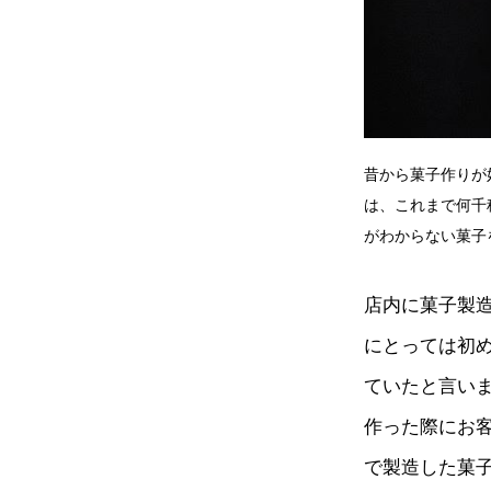
昔から菓子作りが
は、これまで何千
がわからない菓子
店内に菓子製
にとっては初
ていたと言い
作った際にお
で製造した菓