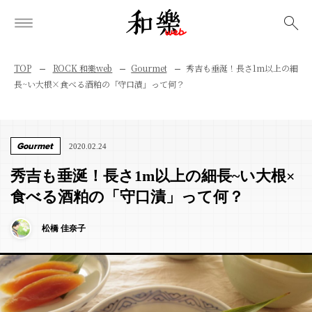
検索
TOP
ROCK 和樂web
Gourmet
秀吉も垂涎！長さ1m以上の細
長~い大根×食べる酒粕の「守口漬」って何？
Gourmet
2020.02.24
秀吉も垂涎！長さ1m以上の細長~い大根×
食べる酒粕の「守口漬」って何？
松橋 佳奈子