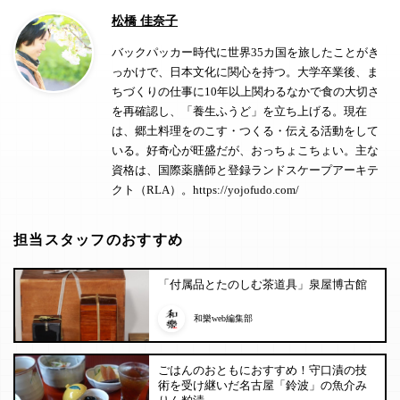
松橋 佳奈子
バックパッカー時代に世界35カ国を旅したことがき
っかけで、日本文化に関心を持つ。大学卒業後、ま
ちづくりの仕事に10年以上関わるなかで食の大切さ
を再確認し、
「養生ふうど」
を立ち上げる。現在
は、郷土料理をのこす・つくる・伝える活動をして
いる。好奇心が旺盛だが、おっちょこちょい。主な
資格は、国際薬膳師と登録ランドスケープアーキテ
クト（RLA）。
https://yojofudo.com/
担当スタッフのおすすめ
「付属品とたのしむ茶道具」泉屋博古館
和樂web編集部
ごはんのおともにおすすめ！守口漬の技
術を受け継いだ名古屋「鈴波」の魚介み