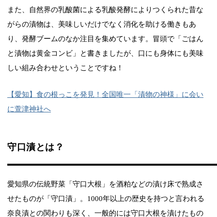
また、自然界の乳酸菌による乳酸発酵によりつくられた昔な
がらの漬物は、美味しいだけでなく消化を助ける働きもあ
り、発酵ブームのなか注目を集めています。冒頭で「ごはん
と漬物は黄金コンビ」と書きましたが、口にも身体にも美味
しい組み合わせということですね！
【愛知】食の根っこを発見！全国唯一「漬物の神様」に会い
に萱津神社へ
守口漬とは？
愛知県の伝統野菜「守口大根」を酒粕などの漬け床で熟成さ
せたものが「守口漬」。1000年以上の歴史を持つと言われる
奈良漬との関わりも深く、一般的には守口大根を漬けたもの