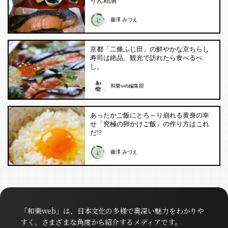
りん粕漬
藤澤 みづえ
京都「二條ふじ田」の鮮やかな京ちらし
寿司は絶品。観光で訪れたら食べるべ
し。
和樂web編集部
あったかご飯にとろ～り崩れる黄身の幸
せ「究極の卵かけご飯」の作り方はこれ
だ!?
藤澤 みづえ
「和樂web」は、日本文化の多様で奥深い魅力をわかりや
すく、さまざまな角度から紹介するメディアです。