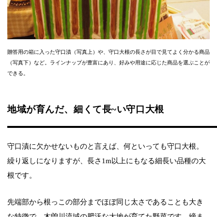
贈答用の箱に入った守口漬（写真上）や、守口大根の長さが目で見てよく分かる商品
（写真下）など。ラインナップが豊富にあり、好みや用途に応じた商品を選ぶことが
できる。
地域が育んだ、細くて長~い守口大根
守口漬に欠かせないものと言えば、何といっても守口大根。
繰り返しになりますが、長さ1m以上にもなる細長い品種の大
根です。
先端部から根っこの部分までほぼ同じ太さであることも大き
な特徴で、木曽川流域の肥沃な大地が育てた野菜です。締ま