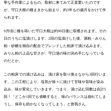
寧な手作業によるもの。取材に来てみて正直驚いたのです
が、守口大根の種まきから始まり、約3年もの歳月をかけて作
られます。
9月頃に種を蒔いた守口大根は約90日後に収穫されます。その
日のうちに塩漬けします。2回の塩漬けした後、酒粕・みりん
粕・砂糖を独自の配合でブレンドした粕床で漬け込みます。
みりん粕の上品な甘さが、守口漬の味の決め手になっている
のだとか。
この粕床での漬け込みは、漬け床を取り換えながら3回行いま
す。この工程により、塩気が徐々に抜けて甘味や旨味が染み
込み、味が変化していきます。つまり、漬け込む回数は合計5
回！「どこか1回でも省略すると、味のバランスは崩れてしま
うし、保存も効かなくなってしまう」と曾我さん。