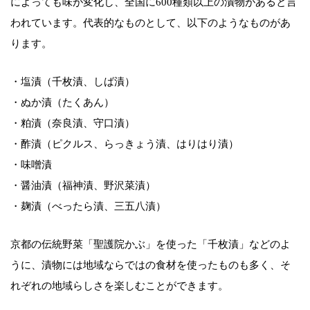
によっても味が変化し、全国に600種類以上の漬物があると言
われています。代表的なものとして、以下のようなものがあ
ります。
・塩漬（千枚漬、しば漬）
・ぬか漬（たくあん）
・粕漬（奈良漬、守口漬）
・酢漬（ピクルス、らっきょう漬、はりはり漬）
・味噌漬
・醤油漬（福神漬、野沢菜漬）
・麹漬（べったら漬、三五八漬）
京都の伝統野菜「聖護院かぶ」を使った「千枚漬」などのよ
うに、漬物には地域ならではの食材を使ったものも多く、そ
れぞれの地域らしさを楽しむことができます。