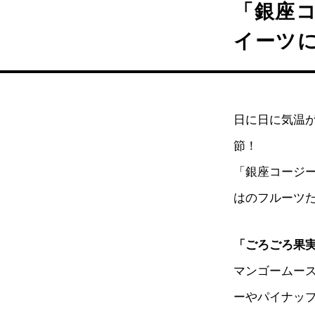
「銀座
イーツ
日に日に気温
節！
「銀座コージ
はのフルーツ
「ごろごろ果
マンゴームース
ーやパイナッ