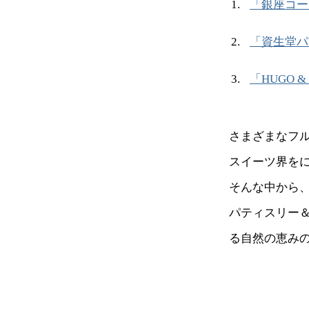
「銀座コー
「資生堂パ
「HUGO 
さまざまなフ
スイーツ界を
そんな中から
パティスリー＆
る自然の恵み