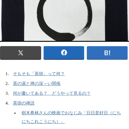
そもそも「茶掛」って何？
茶の湯と禅の深～い関係
何が書いてある？ どうやって見るの？
茶掛の禅語
樹木希林さんの映画でおなじみ「日日是好日（にち
にちこれこうにち）」