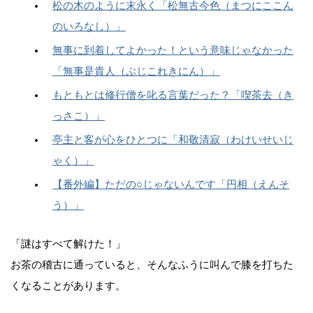
松の木のように末永く「松無古今色（まつにここん
のいろなし）」
無事に到着してよかった！という意味じゃなかった
「無事是貴人（ぶじこれきにん）」
もともとは修行僧を叱る言葉だった？「喫茶去（き
っさこ）」
亭主と客が心をひとつに「和敬清寂（わけいせいじ
ゃく）」
【番外編】ただの○じゃないんです「円相（えんそ
う）」
「謎はすべて解けた！」
お茶の稽古に通っていると、そんなふうに叫んで膝を打ちた
くなることがあります。