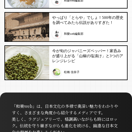
和樂web編集部
やっぱり「とらや」でしょ！500年の歴史
を調べてみたら伝説がありすぎた！
和樂web編集部
今が旬のジャパニーズペッパー！家呑み
が盛り上がる「山椒の塩漬け」と3つのア
レンジレシピ
松橋 佳奈子
「和樂web」は、日本文化の多様で奥深い魅力をわかりや
すく、さまざまな角度から紹介するメディアです。
美しく、ラグジュアリーで、格調高いながらも時にはロッ
ク。伝統を守り継ぎながらも進化を続ける、幽遠な日本文
化の世界をお楽しみください。