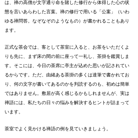
は、禅の高僧が文字通り命を賭した修行から体得した心の状
態を言いあらわした言葉。禅の修行で用いる「公案」（いわ
ゆる禅問答。なぞなぞのようなもの）が書かれることもあり
ます。
正式な茶会では、客として茶室に入ると、お茶をいただくよ
りも先に、まず床の間の前に座って一礼し、茶掛を鑑賞しま
す。そこには、今日の茶席に亭主が込めた思いが記されてい
るからです。ただ、由緒ある茶掛の多くは達筆で書かれてお
り、何の文字が書いてあるのかを判読するのも、初めは簡単
ではありません。敷居が高く感じるかもしれませんが、実は
禅語には、私たちの日々の悩みを解決するヒントが詰まって
います。
茶室でよく見かける禅語の例を見ていきましょう。