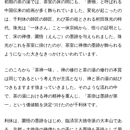
初期の茶の湯では、茶室の床の間にも、「唐物」と呼ばれる
中国伝来の絵画が多く飾られていました。変化が起こったの
は、千利休の師匠の師匠、わび茶の祖とされる村田珠光の時
代。珠光は「一休さん」こと一休宗純から、悟りの証明とし
て、宋の禅僧、圜悟（えんご）の墨跡を与えられました。珠
光がこれを茶室に掛けたのが、茶室に禅僧の墨跡が飾られる
ようになった大きなきっかけといわれています。
このころから「茶禅一味」、禅の修行と茶の湯の修行の本質
は同じであるという考え方が主流となり、禅と茶の湯の結び
つきもますます強まっていきました。そのような流れの中
で、茶の湯における禅の精神を重んじ、「茶掛は墨跡が第
一」という価値観を決定づけたのが千利休です。
利休は、圜悟の墨跡をはじめ、臨済宗大徳寺派の大本山であ
る、京都・大徳寺の禅僧たちの手による墨跡も茶掛として用