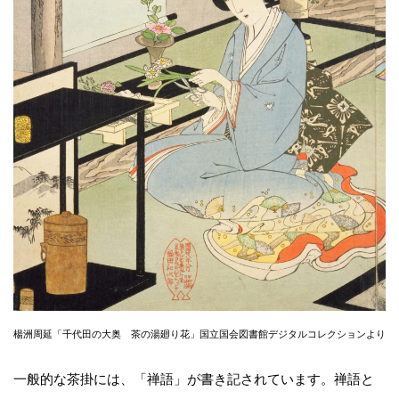
楊洲周延「千代田の大奥 茶の湯廻り花」国立国会図書館デジタルコレクションより
一般的な茶掛には、「禅語」が書き記されています。禅語と