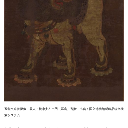
五髻文殊菩薩像 茶人・松永安左エ門（耳庵）寄贈 出典：国立博物館所蔵品統合検
索システム