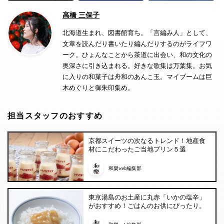
高橋 三保子
北海道生まれ、図書館育ち。「言編み人」として、
文章を読んだり書いたり編んだりするのがライフワ
ーク。ひょんなことから茶道に出会い、和の文化の
奥深さに引き込まれる。好きな歌集は万葉集。お気
に入りの和菓子は舟和のあんこ玉。マイブームは巨
木めぐりと御朱印集め。
担当スタッフのおすすめ
京都スイーツの次なるトレンド！地産食
材にこだわったご当地プリン５選
和樂web編集部
東京湯島のお土産に丸赤「いかの塩辛」
がおすすめ！ごはんのお供にぴったり。