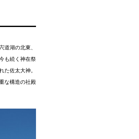
宍道湖の北東、
今も続く神在祭
れた佐太大神。
重な構造の社殿