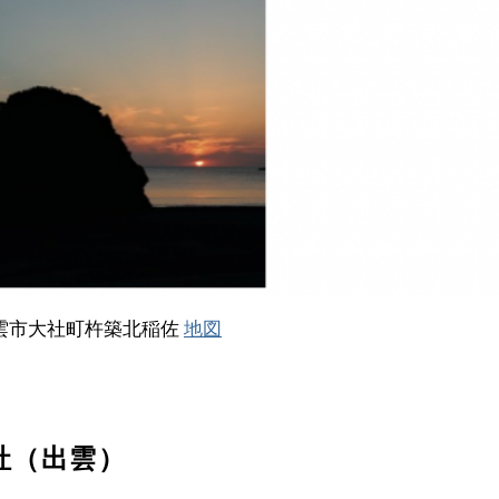
雲市大社町杵築北稲佐
地図
社（出雲）