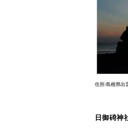
住所/島根県出
日御碕神