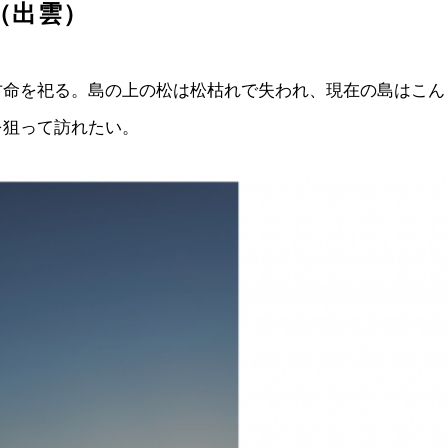
（出雲）
古命を祀る。島の上の松は松枯れで失われ、現在の島はこん
を狙って訪れたい。