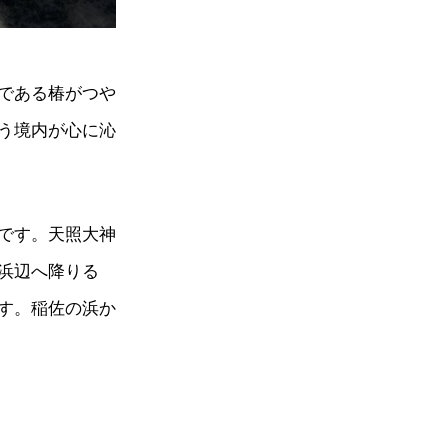
である椿がつや
う境内が心に沁
です。天照大神
浜辺へ降りる
す。稲佐の浜か