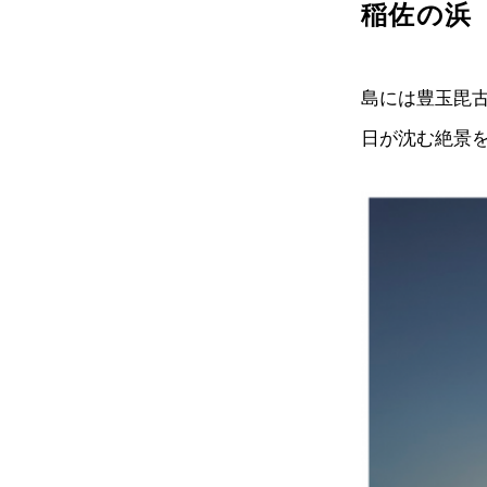
稲佐の浜
島には豊玉毘
日が沈む絶景