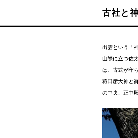
古社と
出雲という「
山際に立つ佐
は、古式が守
猿田彦大神と
の中央、正中