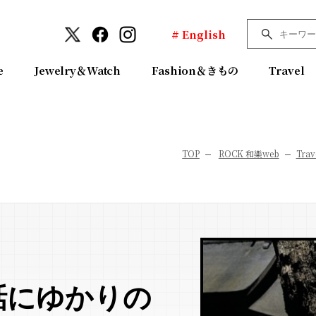
# English
e
Jewelry＆Watch
Fashion＆きもの
Travel
TOP
ROCK 和樂web
Trav
話にゆかりの