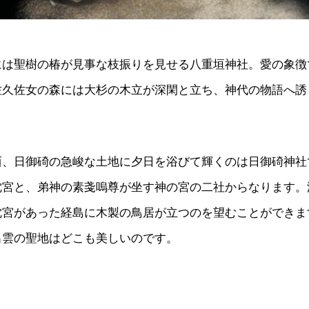
には聖樹の椿が見事な枝振りを見せる八重垣神社。愛の象徴
佐久佐女の森には大杉の木立が深閑と立ち、神代の物語へ誘
西、日御碕の急峻な土地に夕日を浴びて輝くのは日御碕神社
沈宮と、弟神の素戔嗚尊が坐す神の宮の二社からなります。
沈宮があった経島に木製の鳥居が立つのを望むことができま
出雲の聖地はどこも美しいのです。