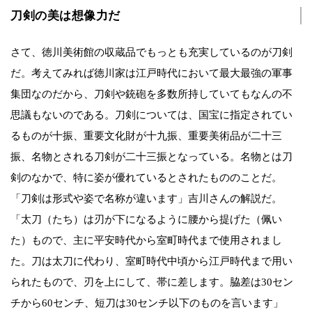
刀剣の美は想像力だ
さて、徳川美術館の収蔵品でもっとも充実しているのが刀剣
だ。考えてみれば徳川家は江戸時代において最大最強の軍事
集団なのだから、刀剣や銃砲を多数所持していてもなんの不
思議もないのである。刀剣については、国宝に指定されてい
るものが十振、重要文化財が十九振、重要美術品が二十三
振、名物とされる刀剣が二十三振となっている。名物とは刀
剣のなかで、特に姿が優れているとされたもののことだ。
「刀剣は形式や姿で名称が違います」吉川さんの解説だ。
「太刀（たち）は刃が下になるように腰から提げた（佩い
た）もので、主に平安時代から室町時代まで使用されまし
た。刀は太刀に代わり、室町時代中頃から江戸時代まで用い
られたもので、刃を上にして、帯に差します。脇差は30セン
チから60センチ、短刀は30センチ以下のものを言います」