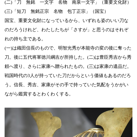
(二)「刀 無銘 一文字 名物 南泉一文字」（重要文化財）
(三)「短刀 無銘正宗 名物 包丁正宗」（国宝）
国宝、重要文化財になっているから、いずれも姿のいい刀な
のだろうけれど、わたしたちが「さすが」と思うのはそれぞ
れの持ち主である。
(一)は織田信長のもので、明智光秀が本能寺の変の後に奪った
刀。後に五代将軍徳川綱吉が所持した。(二)は豊臣秀吉から秀
頼へ渡り、さらに家康へ贈られたもの。(三)は家康の遺品だ。
戦国時代の3人が持っていた刀だからという価値もあるのだろ
う。信長、秀吉、家康がその手で持っていた気配をうかがい
ながら鑑賞するとわくわくする。