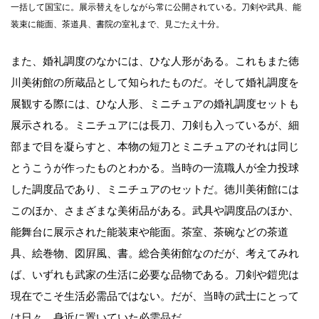
一括して国宝に。展示替えをしながら常に公開されている。刀剣や武具、能
装束に能面、茶道具、書院の室礼まで、見ごたえ十分。
また、婚礼調度のなかには、ひな人形がある。これもまた徳
川美術館の所蔵品として知られたものだ。そして婚礼調度を
展観する際には、ひな人形、ミニチュアの婚礼調度セットも
展示される。ミニチュアには長刀、刀剣も入っているが、細
部まで目を凝らすと、本物の短刀とミニチュアのそれは同じ
とうこうが作ったものとわかる。当時の一流職人が全力投球
した調度品であり、ミニチュアのセットだ。徳川美術館には
このほか、さまざまな美術品がある。武具や調度品のほか、
能舞台に展示された能装束や能面。茶室、茶碗などの茶道
具、絵巻物、図屛風、書。総合美術館なのだが、考えてみれ
ば、いずれも武家の生活に必要な品物である。刀剣や鎧兜は
現在でこそ生活必需品ではない。だが、当時の武士にとって
は日々、身近に置いていた必需品だ。