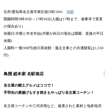
住所/愛知県名古屋市東区徳川町1001
地図
開園時間/9時30分～17時30分(入園は17時まで、催事等で変更
の場合あり)
休園日/月曜と年末年始(月曜が休日の場合は開園、直後の平日
休園)
入園料/一般300円(徳川美術館・蓬左文庫との共通観覧は1,550
円)
鳥開 総本家 名駅南店
名古屋の郷土グルメはココで！
手羽先の唐揚げもすき焼きもやっぱり名古屋コーチン！
名古屋コーチンや三河赤鶏など、厳選された素材と地産地消