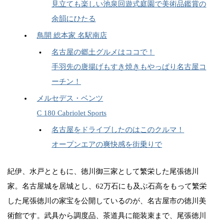
見立ても楽しい池泉回遊式庭園で美術品鑑賞の
余韻にひたる
鳥開 総本家 名駅南店
名古屋の郷土グルメはココで！
手羽先の唐揚げもすき焼きもやっぱり名古屋コ
ーチン！
メルセデス・ベンツ
C 180 Cabriolet Sports
名古屋をドライブしたのはこのクルマ！
オープンエアの爽快感を街乗りで
紀伊、水戸とともに、徳川御三家として繁栄した尾張徳川
家。名古屋城を居城とし、62万石にも及ぶ石高をもって繁栄
した尾張徳川の家宝を公開しているのが、名古屋市の徳川美
術館です。武具から調度品、茶道具に能装束まで、尾張徳川