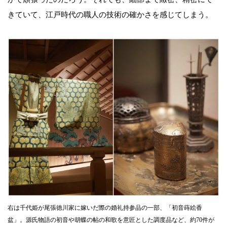
きていて、江戸時代の職人の技術の確かさを感じてしまう。
右は千代姫が尾張徳川家に嫁いだ際の婚礼持参品の一部、「初音蒔絵香
盆」。源氏物語の初音や胡蝶の帖の和歌を意匠とした調度品など、約70件が