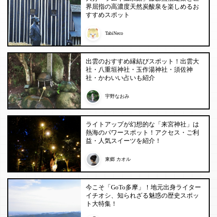
界屈指の高濃度天然炭酸泉を楽しめるお
すすめスポット
TabiNeco
出雲のおすすめ縁結びスポット！出雲大
社・八重垣神社・玉作湯神社・須佐神
社・かわいい占いも紹介
宇野なおみ
ライトアップが幻想的な「来宮神社」は
熱海のパワースポット！アクセス・ご利
益・人気スイーツを紹介！
東郷 カオル
今こそ「GoTo多摩」！地元出身ライター
イチオシ、知られざる魅惑の歴史スポッ
ト大特集！