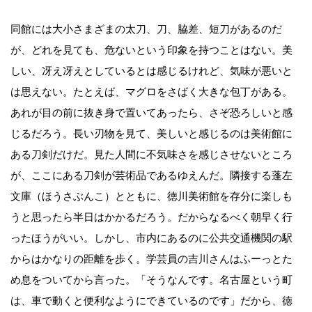
同館には大小さまざまの太刀、刀、脇差、短刀があるのだ
が、どれを見ても、危ないという印象を持つことはない。美
しい、冴え冴えとしているとは感じるけれど、気味が悪いと
は思えない。たとえば、マグロをさばく大きな包丁がある。
あれが目の前に抜き身で置いてあったら、さぞ恐ろしいと感
じるだろう。長い刃物を見て、美しいと感じるのは美術館に
ある刀剣だけだ。見た人間に不気味さを感じさせないところ
が、ここにある刀剣が芸術品であるゆえんだ。隣接する蓬左
文庫（ほうさぶんこ）とともに、徳川美術館を存分に楽しも
うと思ったら半日はかかるだろう。だからなるべく朝早く行
ったほうがいい。しかし、市内にあるのに公共交通機関の駅
からはかなりの距離を歩く。学芸員の吉川さんはふーっとた
め息をついてから言った。「そうなんです。名古屋という町
は、車で動くと便利なようにできているのです」だから、徳