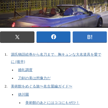
源氏物語絵巻から名刀まで、胸キュンな大名道具を愛で
に [後半]
婚礼調度
刀剣の美は想像力だ
美術館をめぐる旅〜名古屋編ガイド〜
徳川園
美術館のあとにはココにもぜひ！