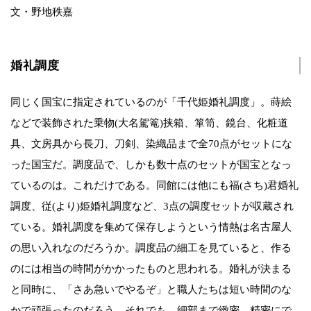
文・野地秩嘉
婚礼調度
同じく国宝に指定されているのが「千代姫婚礼調度」。蒔絵
などで装飾された乗物(大名駕篭)挟箱、箪笥、鏡台、化粧道
具、文房具から長刀、刀剣、染織品まで全70点がセットにな
った国宝だ。調度品で、しかも数十点のセットが国宝となっ
ているのは。これだけである。同館には他にも福(さち)君婚礼
調度、従(より)姫婚礼調度など、3点の調度セットが収蔵され
ている。婚礼調度を集めて保存しようという情熱は名古屋人
の思い入れなのだろうか。調度品の細工を見ていると、作る
のには相当の時間がかかったものと思われる。婚礼が決まる
と同時に、「さあ急いでやるぞ」と職人たちは短い時間のな
かで頑張ったのだろう。それでも、細部まで緻密、精密にで