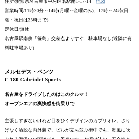
住所/愛知県名古屋市中村区名駅南1-17-14
地図
営業時間/11時30分～14時(月曜～金曜のみ)、17時～24時(日
曜・祝日は23時まで)
定休日/無休
名古屋駅南側「笹島」交差点よりすぐ、駐車場なし(近隣に有
料駐車場あり)
メルセデス・ベンツ
C 180 Cabriolet Sports
名古屋をドライブしたのはこのクルマ！
オープンエアの爽快感を街乗りで
主張しすぎないけれど目をひくデザインのカブリオレ。さり
げなく洒脱な内外装で、ビルが立ち並ぶ街中でも、潮風に吹