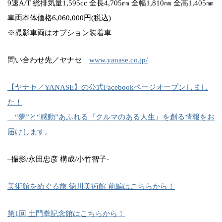
9速A/T 総排気量1,595cc 全長4,705㎜ 全幅1,810㎜ 全高1,405㎜
車両本体価格6,060,000円(税込)
※撮影車両はオプション装着車
問い合わせ先／ヤナセ
www.yanase.co.jp/
【ヤナセ／YANASE】の公式Facebookページオープンしまし
た！
“夢”と“感動”あふれる『クルマのある人生』を創る情報をお
届けします。
–撮影/永田忠彦 構成/小竹智子-
美術館をめぐる旅 徳川美術館 前編はこちらから！
第1回 土門拳記念館はこちらから！