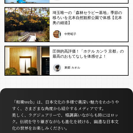
埼玉唯一の「森林セラピー基地」季節の
移ろいを北本自然観察公園で体感【北本
奥の細道】
中野昭子
圧倒的高評価！「ホテル カンラ 京都」の
最高のおもてなしを体感せよ！
東郷 カオル
「和樂web」は、日本文化の多様で奥深い魅力をわかりや
すく、さまざまな角度から紹介するメディアです。
美しく、ラグジュアリーで、格調高いながらも時にはロッ
ク。伝統を守り継ぎながらも進化を続ける、幽遠な日本文
化の世界をお楽しみください。