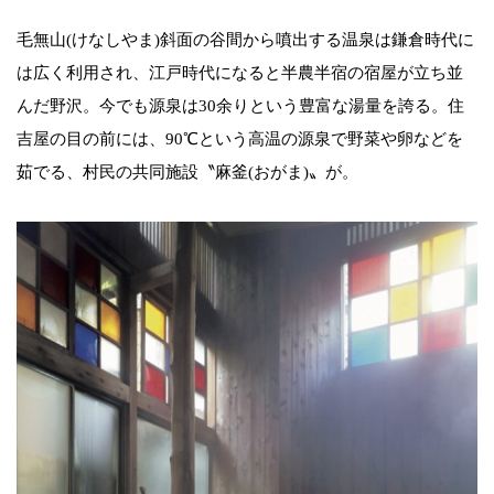
毛無山(けなしやま)斜面の谷間から噴出する温泉は鎌倉時代に
は広く利用され、江戸時代になると半農半宿の宿屋が立ち並
んだ野沢。今でも源泉は30余りという豊富な湯量を誇る。住
吉屋の目の前には、90℃という高温の源泉で野菜や卵などを
茹でる、村民の共同施設〝麻釜(おがま)〟が。