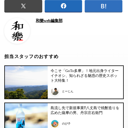
和樂web編集部
担当スタッフのおすすめ
今こそ「GoTo多摩」！地元出身ライター
イチオシ、知られざる魅惑の歴史スポッ
ト大特集！
とーじん
島流し先で新規事業⁉︎八丈島で焼酎造りを
広めた薩摩の男、丹宗庄右衛門
のび子