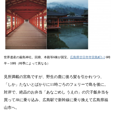
世界遺産の厳島神社。回廊、本殿等6棟が国宝。
広島県廿日市市宮島町1-1
6時
半～18時（時季によって異なる）
見所満載の宮島ですが、野生の鹿に後ろ髪を引かれつつ、
「しか」たないとばかりに11時ごろのフェリーで島を後に。
対岸で、絶品のお弁当「あなごめし うえの」の穴子飯弁当を
買ってJRに乗り込み、広島駅で新幹線に乗り換えて広島県福
山市へ。