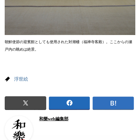
朝鮮使節の迎賓館としても使用された対潮楼（福禅寺客殿）。ここからの瀬
戸内の眺めは絶景。
浮世絵
和樂web編集部