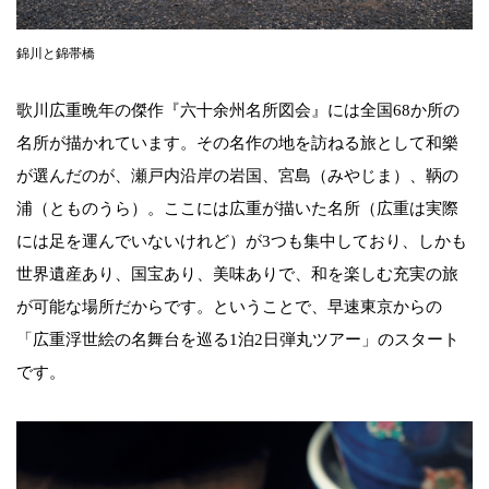
錦川と錦帯橋
歌川広重晩年の傑作『六十余州名所図会』には全国68か所の
名所が描かれています。その名作の地を訪ねる旅として和樂
が選んだのが、瀬戸内沿岸の岩国、宮島（みやじま）、鞆の
浦（とものうら）。ここには広重が描いた名所（広重は実際
には足を運んでいないけれど）が3つも集中しており、しかも
世界遺産あり、国宝あり、美味ありで、和を楽しむ充実の旅
が可能な場所だからです。ということで、早速東京からの
「広重浮世絵の名舞台を巡る1泊2日弾丸ツアー」のスタート
です。