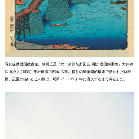
写真提供岩国徴古館。歌川広重『六十余州名所図会 周防 岩国錦帯橋』大判錦
絵 嘉永6（1853）年岩国徴古館蔵 広重お得意の鳥瞰図的構図で描かれた錦帯
橋。広重の描いたこの橋は、昭和25（1950）年に流失するまで存在した。