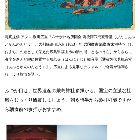
写真提供 アフロ 歌川広重『六十余州名所図会 備後阿武門観音堂（びんごあぶ
とかんのんどう）』大判錦絵 嘉永6（1853）年 岩国徴古館蔵 古来潮待ち（し
おまち）の港として栄えた広島県福山市の鞆の浦（とものうら）からさらに
海岸を進んだ岬に位置する般若寺（はんにゃじ）観音堂【通称阿伏莵観音堂
（あぶとかんのんどう）】。広重による見事なデフォルメで奇岩が強調さ
れ、より旅情を誘う。
ふつか目は、世界遺産の嚴島神社参拝から。国宝の立派な社
殿をじっくり観賞しましょう。朝６時半から参拝可能ですか
ら朝食前の参拝がおすすめ。