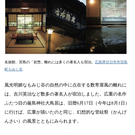
名旅館、宮島の「岩惣」離れには多くの著名人も宿泊。
広島県廿日市市宮島
町もみじ谷
風光明媚なもみじ谷の自然の中に点在する数寄屋風の離れに
は、吉川英治など数多の著名人が宿泊しました。広重の名作
ふたつ目の厳島神社大鳥居は、旧暦6月17日（今年は8月1日）
に行けば、広重が描いたのと同じ、幻想的な管絃祭（かんげ
んさい）の風景とともにみられます。