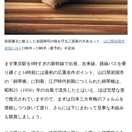
岩国藩主に献上した岩国寿司の味を守る三原家の大名セット。
山口県岩国市
岩国2-16-6
11時半～13時半（要予約）不定休
まず東京駅を8時すぎの新幹線で出発。在来線、路線バスを乗
り継ぐと14時前には最初の広重名作ポイント、山口県岩国市
の「錦帯橋」に到着。江戸時代初期につくられた錦帯橋は、
昭和25（1950）年の台風で流失したとはいえ、ほぼ完璧な形
で復元されていますので、まずは日本三大奇橋のフォルムを
堪能しつつ歩いて渡り、さらには下にまわって見事な木組み
も観賞しましょう。