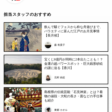
担当スタッフのおすすめ
飲んで騒ぐフェスから粋な舟遊びまで、
バラエティに富んだ江戸のお月見事情
【長月候】
森 有貴子
宝くじ8億円が同時に2本出たことも！？
金運の超パワースポット・巨大銭形砂絵
の謎に迫る【香川】
北村 由起
島根県の伝統芸能「石見神楽」とは？着
物の値段・大蛇の長さ・面などの手仕事
も紹介
東郷 カオル