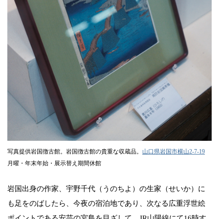
写真提供岩国徴古館。岩国徴古館の貴重な収蔵品。
山口県岩国市横山2-7-19
月曜・年末年始・展示替え期間休館
岩国出身の作家、宇野千代（うのちよ）の生家（せいか）に
も足をのばしたら、今夜の宿泊地であり、次なる広重浮世絵
ポイントである安芸の宮島を目ざして、JR山陽線にて16時す