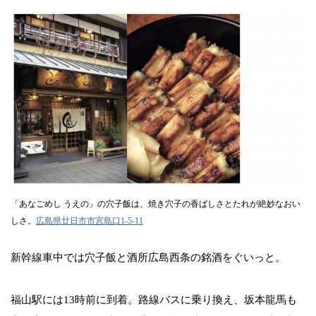
「あなごめし うえの」の穴子飯は、焼き穴子の香ばしさとたれが絶妙なおい
しさ。
広島県廿日市市宮島口1-5-11
新幹線車中では穴子飯と酒所広島西条の銘酒をぐいっと。
福山駅には13時前に到着。路線バスに乗り換え、坂本龍馬も