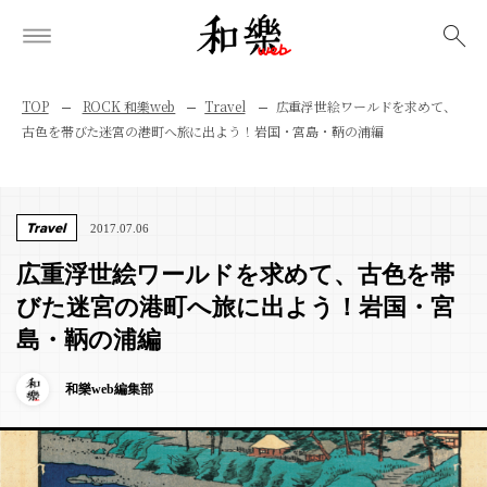
検索
TOP
ROCK 和樂web
Travel
広重浮世絵ワールドを求めて、
古色を帯びた迷宮の港町へ旅に出よう！岩国・宮島・鞆の浦編
Travel
2017.07.06
広重浮世絵ワールドを求めて、古色を帯
びた迷宮の港町へ旅に出よう！岩国・宮
島・鞆の浦編
和樂web編集部