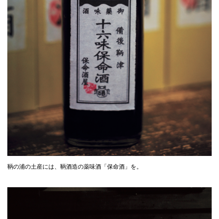
鞆の浦の土産には、鞆酒造の薬味酒「保命酒」を。