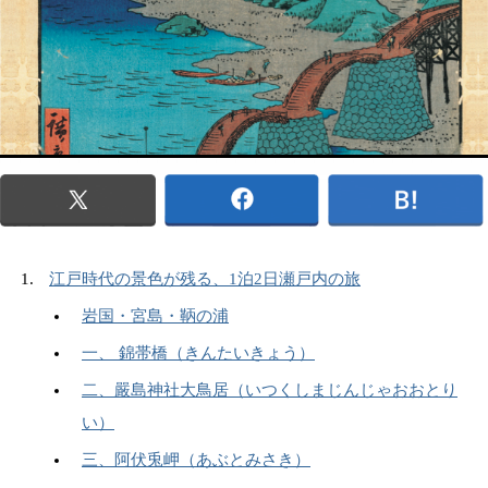
江戸時代の景色が残る、1泊2日瀬戸内の旅
岩国・宮島・鞆の浦
一、 錦帯橋（きんたいきょう）
二、嚴島神社大鳥居（いつくしまじんじゃおおとり
い）
三、阿伏兎岬（あぶとみさき）