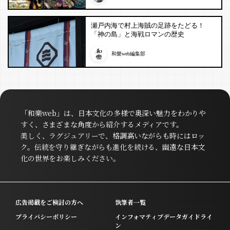
瀬戸内海で村上海賊の足跡をたどる！
「神の島」と海戦ロマンの歴史
和樂web編集部
「和樂web」は、日本文化の多様で奥深い魅力をわかりや
すく、さまざまな角度から紹介するメディアです。
美しく、ラグジュアリーで、格調高いながらも時にはロッ
ク。伝統を守り継ぎながらも進化を続ける、幽遠な日本文
化の世界をお楽しみください。
広告掲載をご検討の方へ
執筆者一覧
プライバシーポリシー
インフォマティブデータガイドライ
ン