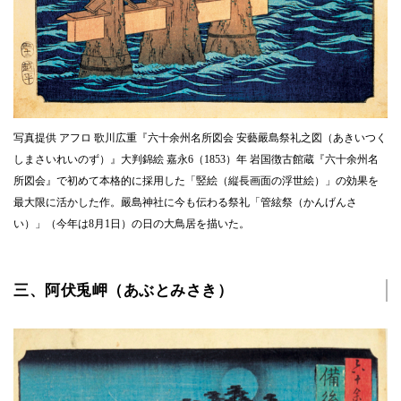
写真提供 アフロ 歌川広重『六十余州名所図会 安藝嚴島祭礼之図（あきいつく
しまさいれいのず）』大判錦絵 嘉永6（1853）年 岩国徴古館蔵『六十余州名
所図会』で初めて本格的に採用した「竪絵（縦長画面の浮世絵）」の効果を
最大限に活かした作。嚴島神社に今も伝わる祭礼「管絃祭（かんげんさ
い）」（今年は8月1日）の日の大鳥居を描いた。
三、阿伏兎岬（あぶとみさき）