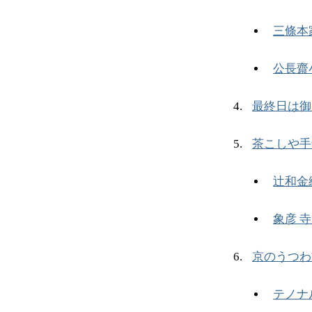
三條本
公長齋
最終日は御
茶こしや手
辻和金
象彦 
京のうつわ
テノナ