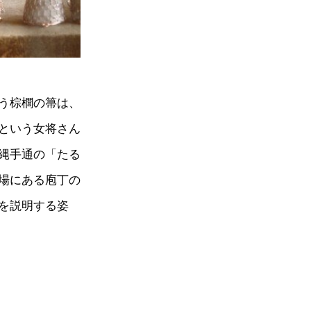
う棕櫚の箒は、
という女将さん
縄手通の「たる
場にある庖丁の
を説明する姿