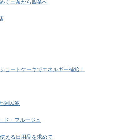
めく三条から四条へ
店
ショートケーキでエネルギー補給！
わ阿以波
・ド・フルージュ
使える日用品を求めて