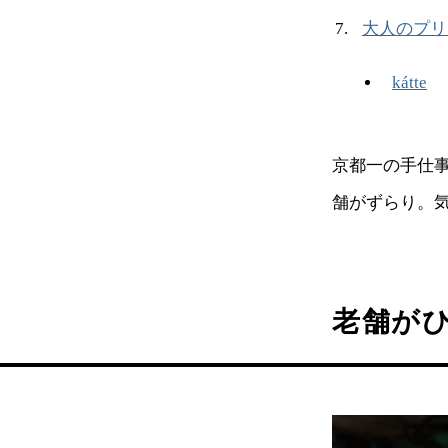
大人のプリ
kátte
京都一の手仕事
舗がずらり。
老舗が