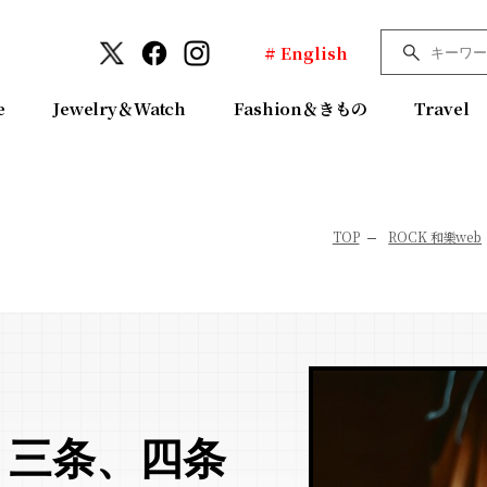
# English
e
Jewelry＆Watch
Fashion＆きもの
Travel
TOP
ROCK 和樂web
、三条、四条