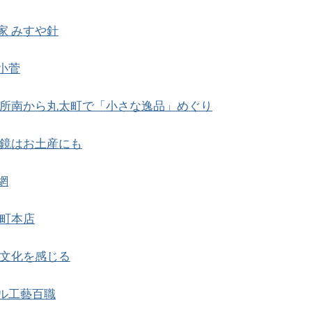
家 みすや針
小菅
所南から丸太町で「小さな逸品」めぐり
鏡はお土産にも
網
寺町本店
文化を感じる
ル工藝百職