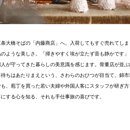
三条大橋そばの「内藤商店」へ。入荷してもすぐ売れてしま
品のような美しさ。「掃きやすく埃が立たず音も静かです」
都人が守ってきた暮らしの美意識を感じます。骨董店が並ぶ
年待ちはあたりまえという、さわらのおひつが目当て。錦市
でも、庖丁を買った若い夫婦や外国人客にスタッフが研ぎ方
事にする心を知る、それも手仕事旅の喜びです。