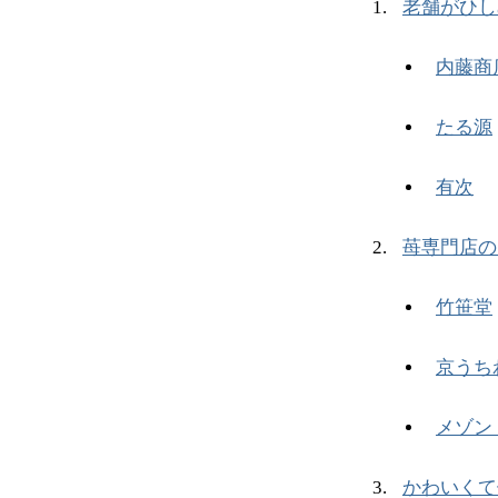
老舗がひし
内藤商
たる源
有次
苺専門店の
竹笹堂
京うち
メゾン
かわいくて