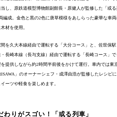
担当し、原鉄道模型博物館副館長・原健人が監修した「或る
2両編成。金色と黒の2色に唐草模様をあしらった豪華な車
に木材を使用。
駅間を久大本線経由で運転する「大分コース」と、佐世保駅
線・長崎本線（長与支線）経由で運転する「長崎コース」で
理を提供しながら約2時間半前後をかけて運行。車内では東
RISAWA」のオーナーシェフ・成澤由浩が監修したレシピ
スイーツや軽食を楽しめます。
だわりがスゴい！「或る列車」