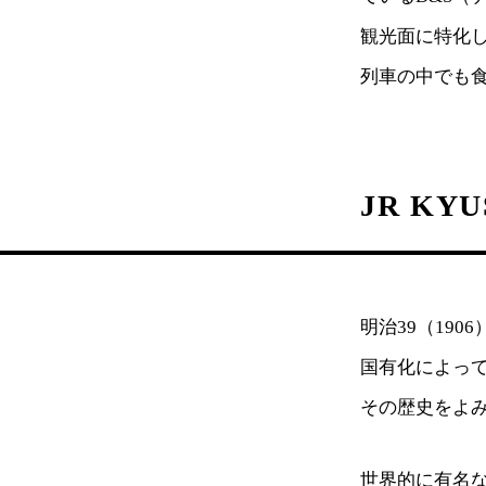
観光面に特化
列車の中でも食通
JR KY
明治39（19
国有化によっ
その歴史をよみが
世界的に有名