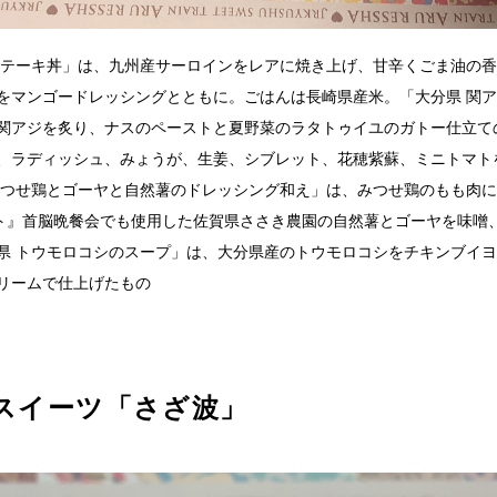
ステーキ丼」は、九州産サーロインをレアに焼き上げ、甘辛くごま油の
をマンゴードレッシングとともに。ごはんは長崎県産米。「大分県 関
関アジを炙り、ナスのペーストと夏野菜のラタトゥイユのガトー仕立て
、ラディッシュ、みょうが、生姜、シブレット、花穂紫蘇、ミニトマト
みつせ鶏とゴーヤと自然薯のドレッシング和え」は、みつせ鶏のもも肉
ット』首脳晩餐会でも使用した佐賀県ささき農園の自然薯とゴーヤを味噌
県 トウモロコシのスープ」は、大分県産のトウモロコシをチキンブイ
リームで仕上げたもの
スイーツ「さざ波」