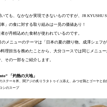
ても、なかなか実現できないものですが、JR KYUSHU S
る列車」の食に対する取り組みは一見の価値あり！
産者が丹精込めた食材が使われているのです。
・8月のメニューのテーマは「日本の夏の贈り物。成澤シェフが
の料理担当を務めたことから、大分コースでは同じメニュー
で、その一部をご紹介します。
bento” 「灼熱の大地」
のステーキ丼、関アジの炙りラタトゥイユ添え、みつせ鶏とゴーヤと自
コシのスープ