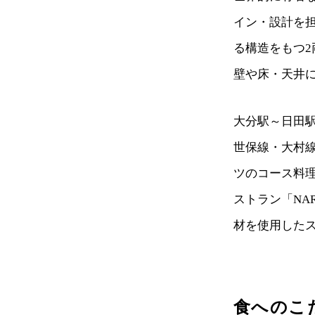
イン・設計を
る構造をもつ
壁や床・天井
大分駅～日田
世保線・大村
ツのコース料
ストラン「NA
材を使用した
食へのこ