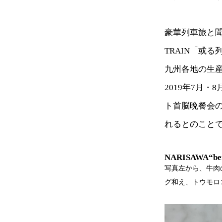
豪華列車旅と聞い
TRAIN「或
九州各地の生
2019年7月
ト首脳晩餐会
れるとのこと
NARISAWA“
写真左から、牛肉
グ和え、トウモロ