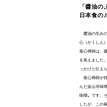
「醬油の
日本食の
醬油の生みの
心（かくしん
覚心禅師は、建
を覚えました
っかけと伝え
覚心禅師が持
んだ金山寺味
味噌〟です。
したが、この褐