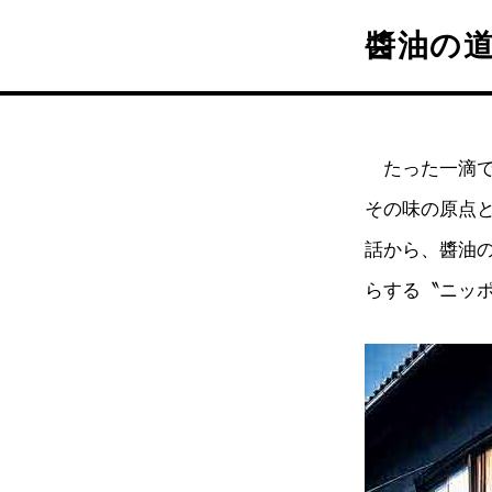
醬油の
たった一滴で
その味の原点
話から、醬油
らする〝ニッ