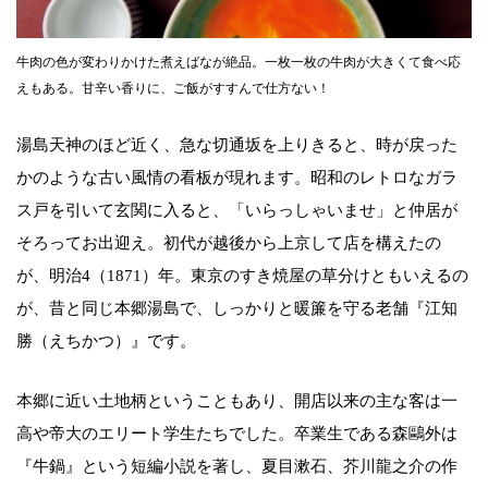
牛肉の色が変わりかけた煮えばなが絶品。一枚一枚の牛肉が大きくて食べ応
えもある。甘辛い香りに、ご飯がすすんで仕方ない！
湯島天神のほど近く、急な切通坂を上りきると、時が戻った
かのような古い風情の看板が現れます。昭和のレトロなガラ
ス戸を引いて玄関に入ると、「いらっしゃいませ」と仲居が
そろってお出迎え。初代が越後から上京して店を構えたの
が、明治4（1871）年。東京のすき焼屋の草分けともいえるの
が、昔と同じ本郷湯島で、しっかりと暖簾を守る老舗『江知
勝（えちかつ）』です。
本郷に近い土地柄ということもあり、開店以来の主な客は一
高や帝大のエリート学生たちでした。卒業生である森鷗外は
『牛鍋』という短編小説を著し、夏目漱石、芥川龍之介の作