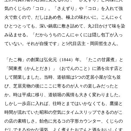
気のくじらの「コロ」。「さえずり」や「コロ」を入れて強
火で炊くので、だしはあめ色、極上の味わいに。こんにゃく
ひとつとっても、深い鍋底に敷き詰めて、丸2日かけて味を染
み込ませる。「だからうちのこんにゃくには隠し包丁が入っ
ていない。それが自慢です」と5代目店主・岡田哲生さん。
「たこ梅」の創業は弘化元（1844）年。「たこの甘露煮」と
「関東煮（かんとだき）」（おでんのこと）に酒を出す店と
して開業しました。当時、道頓堀は5つの芝居小屋が立ち並
び、芝居見物の後にここに寄るのが人々の楽しみだったと
か。時は平成に移り、道頓堀の風情も大きく変わりました。
しかし一歩店に入れば、往時とまではいかなくても、鷹揚と
時間が流れていた昭和の空気にタイムスリップできるのがこ
の店の素晴しさ。飴色に光るコの字形カウンター、くじらの
だしでまろやかな湯気、よく煮えたおでんと酒をおいしくす