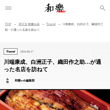
検索
TOP
ROCK 和樂web
Travel
川端康成、白洲正子、織田作之
助…が通った名店を訪ねて
Travel
2016.06.17
川端康成、白洲正子、織田作之助…が通
った名店を訪ねて
和樂web編集部