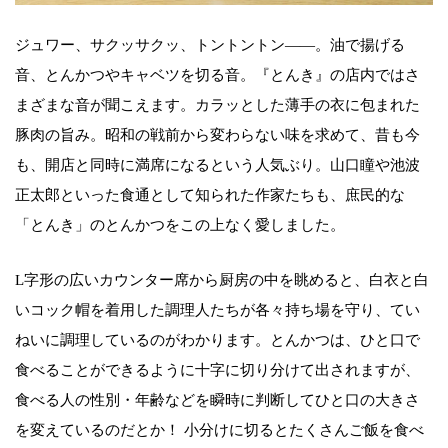
ジュワー、サクッサクッ、トントントン――。油で揚げる
音、とんかつやキャベツを切る音。『とんき』の店内ではさ
まざまな音が聞こえます。カラッとした薄手の衣に包まれた
豚肉の旨み。昭和の戦前から変わらない味を求めて、昔も今
も、開店と同時に満席になるという人気ぶり。山口瞳や池波
正太郎といった食通として知られた作家たちも、庶民的な
「とんき」のとんかつをこの上なく愛しました。
L字形の広いカウンター席から厨房の中を眺めると、白衣と白
いコック帽を着用した調理人たちが各々持ち場を守り、てい
ねいに調理しているのがわかります。とんかつは、ひと口で
食べることができるように十字に切り分けて出されますが、
食べる人の性別・年齢などを瞬時に判断してひと口の大きさ
を変えているのだとか！ 小分けに切るとたくさんご飯を食べ