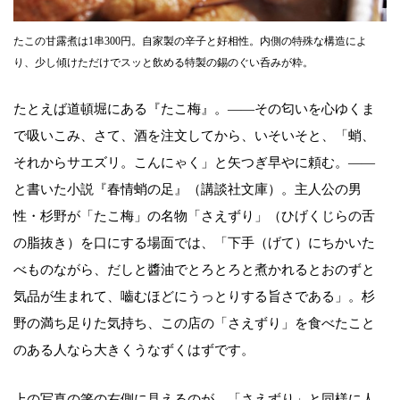
たこの甘露煮は1串300円。自家製の辛子と好相性。内側の特殊な構造によ
り、少し傾けただけでスッと飲める特製の錫のぐい呑みが粋。
たとえば道頓堀にある『たこ梅』。――その匂いを心ゆくま
で吸いこみ、さて、酒を注文してから、いそいそと、「蛸、
それからサエズリ。こんにゃく」と矢つぎ早やに頼む。――
と書いた小説『春情蛸の足』（講談社文庫）。主人公の男
性・杉野が「たこ梅」の名物「さえずり」（ひげくじらの舌
の脂抜き）を口にする場面では、「下手（げて）にちかいた
べものながら、だしと醬油でとろとろと煮かれるとおのずと
気品が生まれて、嚙むほどにうっとりする旨さである」。杉
野の満ち足りた気持ち、この店の「さえずり」を食べたこと
のある人なら大きくうなずくはずです。
上の写真の箸の右側に見えるのが、「さえずり」と同様に人