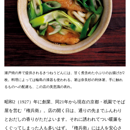
瀬戸焼の丼で提供されるきつねうどんには、甘く煮含めた小ぶりのお揚げが2
枚。料理によっては輪島の漆器も使われる。箸は奈良杉の利休箸。手に触れ
るものへの配慮も、この店の美意識の表れ。
昭和2（1927）年に創業、同21年から現在の京都・祇園でそば
屋を営む『権兵衛』。店の開く日は、通りの先までふんわり
とおだしの香りがただよいます。それに誘われてつい暖簾を
くぐってしまった人も多いはず。『権兵衛』には人を安心さ