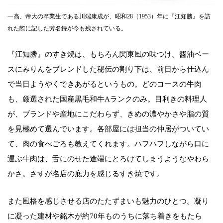
一高、帝大の卒業生である川端康成が、昭和28（1953）年に『江知勝』を訪
れた際に記した芳名録が今も残されている。
『江知勝』のすき焼は、もちろん関東風の味つけ。醬油ベー
スにみりんをブレンドした秘伝の割り下は、前日から仕込ん
で当日ようやくできあがるというもの。どのコースの牛肉
も、厳選された国産黒毛和牛Aランクのみ。目利きの料理人
が、ブランドや産地にこだわらず、きめの濃やかさや脂の質
を見極めて選んでいます。各部屋には担当の仲居がついてい
て、肉の食べごろも教えてくれます。ハフハフしながら口に
運ぶ牛肉は、舌にのせた途端にとろけてしまうようなやわら
かさ。さすが名店の底力を感じるすき焼です。
また風格を感じさせる店のたたずまいも魅力のひとつ。凝り
に凝った建材や銘木が約70年ものうちに落ち着きをもたら