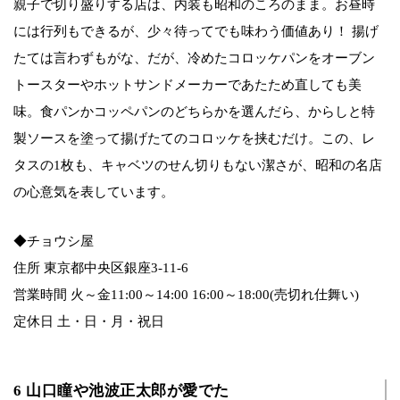
親子で切り盛りする店は、内装も昭和のころのまま。お昼時
には行列もできるが、少々待ってでも味わう価値あり！ 揚げ
たては言わずもがな、だが、冷めたコロッケパンをオーブン
トースターやホットサンドメーカーであたため直しても美
味。食パンかコッペパンのどちらかを選んだら、からしと特
製ソースを塗って揚げたてのコロッケを挟むだけ。この、レ
タスの1枚も、キャベツのせん切りもない潔さが、昭和の名店
の心意気を表しています。
◆チョウシ屋
住所 東京都中央区銀座3-11-6
営業時間 火～金11:00～14:00 16:00～18:00(売切れ仕舞い)
定休日 土・日・月・祝日
6 山口瞳や池波正太郎が愛でた