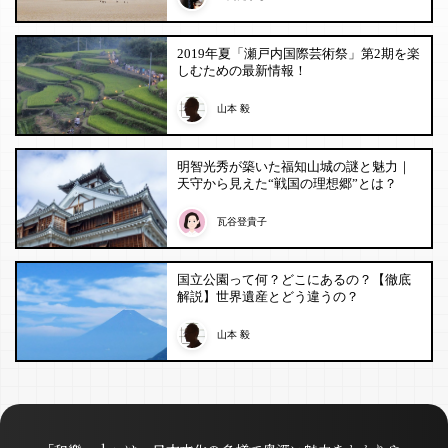
2019年夏「瀬戸内国際芸術祭」第2期を楽
しむための最新情報！
山本 毅
明智光秀が築いた福知山城の謎と魅力｜
天守から見えた“戦国の理想郷”とは？
瓦谷登貴子
国立公園って何？どこにあるの？【徹底
解説】世界遺産とどう違うの？
山本 毅