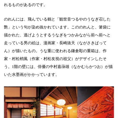
れるものがあるのです。
のれんには、飛んでいる鶴と「観世音つるやのうなぎ召した
艶」という句が染め抜かれています。こののれんと、箸袋に
描かれた、逃げようとするうなぎをつかみながら前へ前へと
走っている男の絵は、漫画家・長崎抜天（ながさきばって
ん）が描いたもの。うな重に使われる鎌倉彫の重箱は、作
家・村松梢風（作家・村松友視の祖父）がデザインしたそ
う。1階の壁には、俳優の中村嘉葎雄（なかむらかつお）が描
いた水墨画がかかっています。