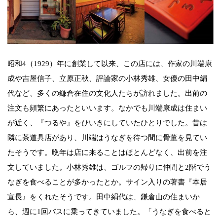
昭和4（1929）年に創業して以来、この店には、作家の川端康
成や吉屋信子、立原正秋、評論家の小林秀雄、女優の田中絹
代など、多くの鎌倉在住の文化人たちが訪れました。出前の
注文も頻繁にあったといいます。なかでも川端康成は住まい
が近く、『つるや』をひいきにしていたひとりでした。昔は
隣に茶道具店があり、川端はうなぎを待つ間に骨董を見てい
たそうです。晩年は店に来ることはほとんどなく、出前を注
文していました。小林秀雄は、ゴルフの帰りに仲間と2階でう
なぎを食べることが多かったとか。サイン入りの著書『本居
宣長』をくれたそうです。田中絹代は、鎌倉山の住まいか
ら、週に1回バスに乗ってきていました。「うなぎを食べると