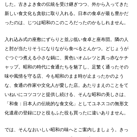
した。古きよき食の伝統を受け継ぎつつ、外から入ってきた
新しい食文化も貪欲に取り入れる。日本の食卓が最も豊かだ
ったのは、じつは昭和のこのころだったのかもしれません。
入れ込み式の座敷にずらりと並ぶ低い食卓と座布団。隣の人
と肘が当たりそうになりながら食べるとんかつ。どじょうが
ぐつぐつ煮える小さな鍋に、黄色いオムレツと真っ赤なケチ
ャップ。昭和の時代に食通たちを魅了し、足繁く通ったその
味や風情を守る店、今も昭和のまま時が止まったかのよう
な、食通の作家や文化人が愛した店。あたりまえのことをて
いねいにコツコツと提供し続ける、そんな昭和の美しさは、
「和食：日本人の伝統的な食文化」としてユネスコの無形文
化遺産の登録にひと役もふた役も買ったに違いありません。
では、そんなおいしい昭和の味へとご案内しましょう。きっ