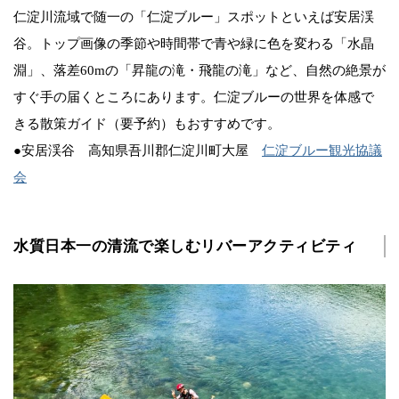
仁淀川流域で随一の「仁淀ブルー」スポットといえば安居渓
谷。トップ画像の季節や時間帯で青や緑に色を変わる「水晶
淵」、落差60mの「昇龍の滝・飛龍の滝」など、自然の絶景が
すぐ手の届くところにあります。仁淀ブルーの世界を体感で
きる散策ガイド（要予約）もおすすめです。
●安居渓谷 高知県吾川郡仁淀川町大屋
仁淀ブルー観光協議
会
水質日本一の清流で楽しむリバーアクティビティ