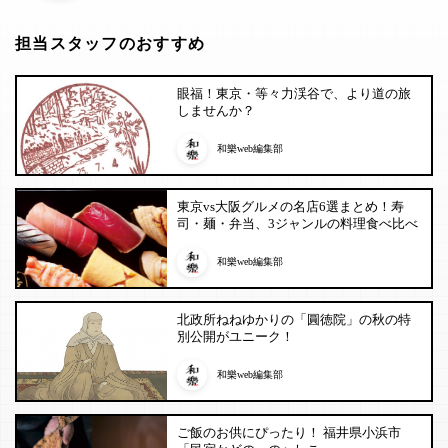
担当スタッフのおすすめ
眼福！東京・等々力渓谷で、より道の旅
しませんか？
和樂web編集部
東京vs大阪グルメの名店6選まとめ！寿
司・麺・弁当、3ジャンルの料理食べ比べ
和樂web編集部
北政所ねねゆかりの「圓徳院」の秋の特
別公開がユニーク！
和樂web編集部
ご飯のお供にぴったり！ 福井県小浜市