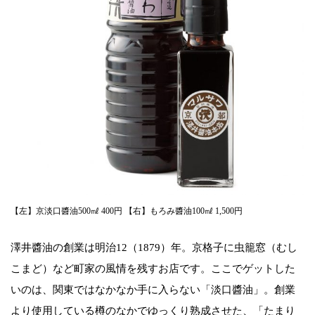
【左】京淡口醬油500㎖ 400円 【右】もろみ醬油100㎖ 1,500円
澤井醬油の創業は明治12（1879）年。京格子に虫籠窓（むし
こまど）など町家の風情を残すお店です。ここでゲットした
いのは、関東ではなかなか手に入らない「淡口醬油」。創業
より使用している樽のなかでゆっくり熟成させた、「たまり