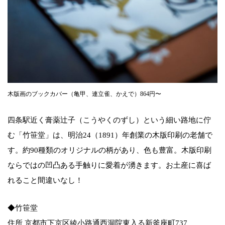
木版画のブックカバー（亀甲、連立雀、かえで）864円〜
四条駅近く膏薬辻子（こうやくのずし）という細い路地に佇
む「竹笹堂」は、明治24（1891）年創業の木版印刷の老舗で
す。約90種類のオリジナルの柄があり、色も豊富。木版印刷
ならではの凹凸ある手触りに愛着が湧きます。お土産に喜ば
れること間違いなし！
◆竹笹堂
住所 京都市下京区綾小路通西洞院東入る新釜座町737