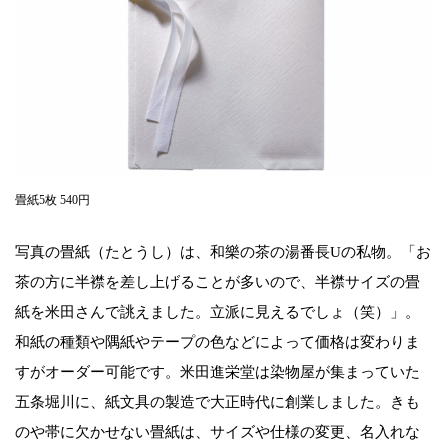
畳紙5枚 540円
写真の畳紙（たとうし）は、和樂の茶の湯番長Uの私物。「お
茶の方に半襟を差し上げることが多いので、半襟サイズの畳
紙を米田さんで誂えました。立派に見えるでしょ（笑）」。
和紙の種類や隅紙やテープの色などによって価格は変わりま
すがオーダー可能です。米田進栄堂は染物屋が集まっていた
五条堀川に、紙文具の製造で大正時代に創業しました。きも
のや帯に欠かせない畳紙は、サイズや仕様の変更、名入れな