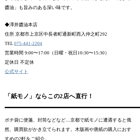
醬油」も旨みのある深い味です。
◆澤井醬油本店
住所 京都市上京区中長者町通新町西入仲之町292
TEL
075-441-2204
営業時間 9:00〜17:00（日曜・祝日10:30〜15:30）
定休日 不定休
公式サイト
「紙モノ」ならこの2店へ直行！
ポチ袋に便箋、封筒などなど…京都で紙モノに遭遇すると俄
然、購買欲がかき立てられます。木版画や唐紙の購入におす
すめの2軒をご紹介。