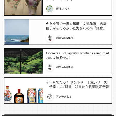
藤澤 みづえ
少女小説で一世を風靡！女流作家・吉屋
信子がそぞろ歩いた海ぎわの街『鎌倉』
和樂web編集部
Discover all of Japan’s cherished examples of
beauty in Kyoto!
和樂web編集部
今年もでたっ！ サントリー干支シリーズ
「子歳」11月5日、26日から数量限定発売
アダチきむら