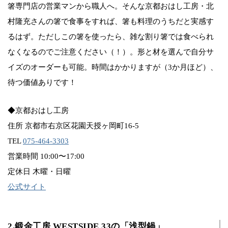
箸専門店の営業マンから職人へ。そんな京都おはし工房・北
村隆充さんの箸で食事をすれば、箸も料理のうちだと実感す
るはず。ただしこの箸を使ったら、雑な割り箸では食べられ
なくなるのでご注意ください（！）。形と材を選んで自分サ
イズのオーダーも可能。時間はかかりますが（3か月ほど）、
待つ価値ありです！
◆京都おはし工房
住所 京都市右京区花園天授ヶ岡町16-5
TEL
075-464-3303
営業時間 10:00〜17:00
定休日 木曜・日曜
公式サイト
2.鍛金工房 WESTSIDE 33の「浅型鍋」