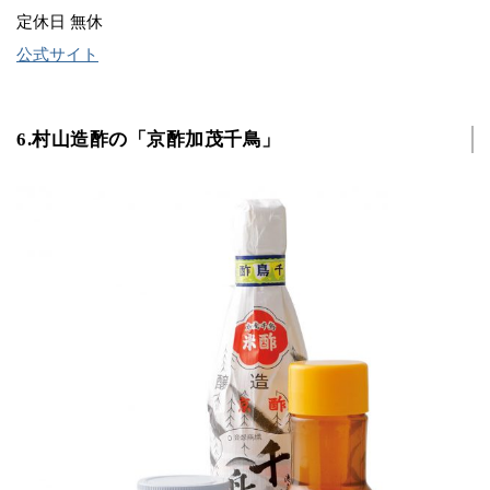
定休日 無休
公式サイト
6.村山造酢の「京酢加茂千鳥」