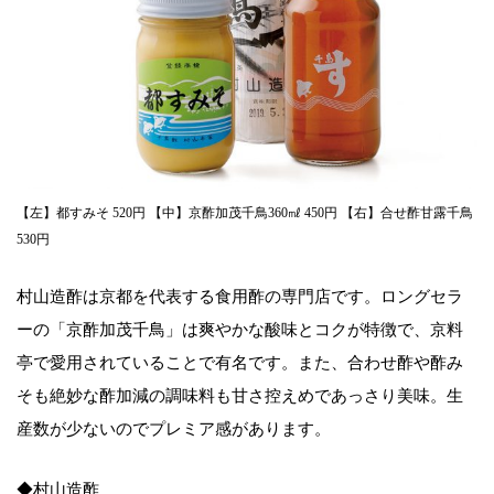
【左】都すみそ 520円 【中】京酢加茂千鳥360㎖ 450円 【右】合せ酢甘露千鳥
530円
村山造酢は京都を代表する食用酢の専門店です。ロングセラ
ーの「京酢加茂千鳥」は爽やかな酸味とコクが特徴で、京料
亭で愛用されていることで有名です。また、合わせ酢や酢み
そも絶妙な酢加減の調味料も甘さ控えめであっさり美味。生
産数が少ないのでプレミア感があります。
◆村山造酢