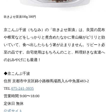
吹きよせ茶漬100g 500円
京こんぶ千波（ちなみ）の「吹きよせ茶漬」は、良質の昆布
や椎茸などをしっかりと煮含めたなかに青山椒がピリリと効
いていて、食べ出したらもう箸が止まりません。リピート必
至の品です。自宅使用はもちろんのこと、料理好きな友達へ
のおみやげにも最適！
◆京こんぶ千波
住所 京都市中京区錦小路柳馬場西入ル中魚屋483-2
TEL
075-241-3935
営業時間 9:00〜18:00
定休日 無休
公式サイト