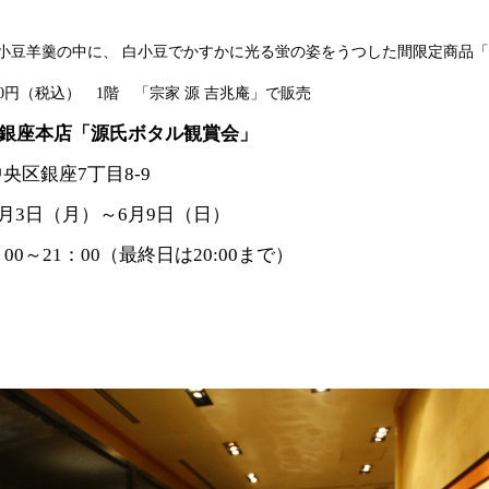
小豆羊羹の中に、 白小豆でかすかに光る蛍の姿をうつした間限定商品「
,080円（税込） 1階 「宗家 源 吉兆庵」で販売
庵 銀座本店「源氏ボタル観賞会」
央区銀座7丁目8-9
6月3日（月）～6月9日（日）
00～21：00（最終日は20:00まで）