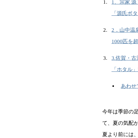
1、宗家 源
「源氏ボタ
2．山中温
1000匹
3.佐賀・古
「ホタル」
あわせ
今年は季節の
て、夏の気配
夏より前には