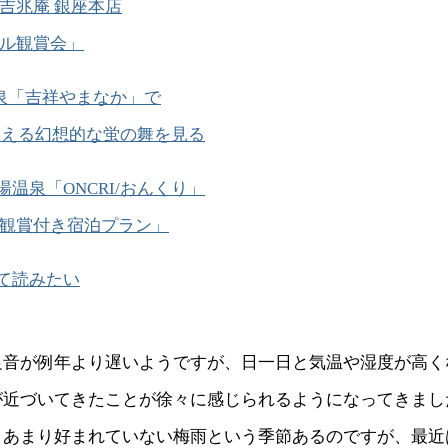
 吉兆庵 銀座本店
ル観賞会」
泉「吉祥やまなか」で
を超える幻想的な蛍の舞を見る
湯温泉「ONCRI/おんくり」
観賞付き宿泊プラン」
て読みたい
足音が例年より遅いようですが、日一日と気温や湿度が高く
が近づいてきたことが徐々に感じられるようになってきまし
、あまり好まれていない梅雨という季節あるのですが、最近