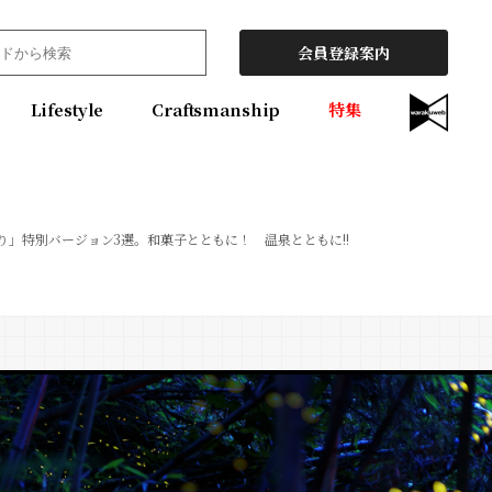
会員登録案内
Lifestyle
Craftsmanship
特集
狩り」特別バージョン3選。和菓子とともに！ 温泉とともに!!