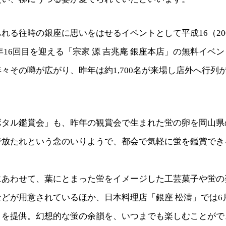
れる往時の銀座に思いをはせるイベントとして平成16（20
年16回目を迎える「宗家 源 吉兆庵 銀座本店」の無料イベ
々その噂が広がり、昨年は約1,700名が来場し店外へ行列
ボタル鑑賞会」も、昨年の観賞会で生まれた蛍の卵を岡山県
で放たれという念のいりようで、都会で気軽に蛍を鑑賞でき
。
にあわせて、葉にとまった蛍をイメージした工芸菓子や蛍の
どが用意されているほか、日本料理店「銀座 松濤」では6
」を提供。幻想的な蛍の余韻を、いつまでも楽しむことがで