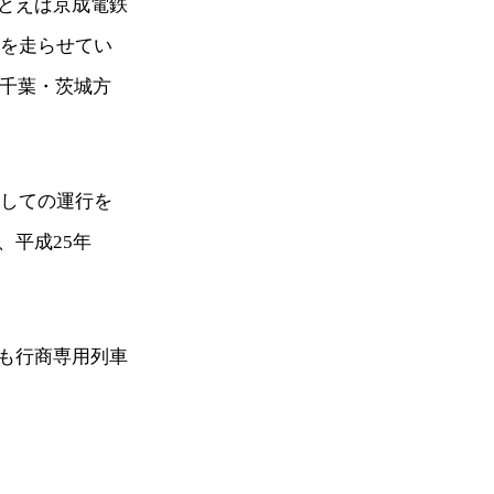
とえば京成電鉄
車を走らせてい
た千葉・茨城方
としての運行を
、平成25年
も行商専用列車