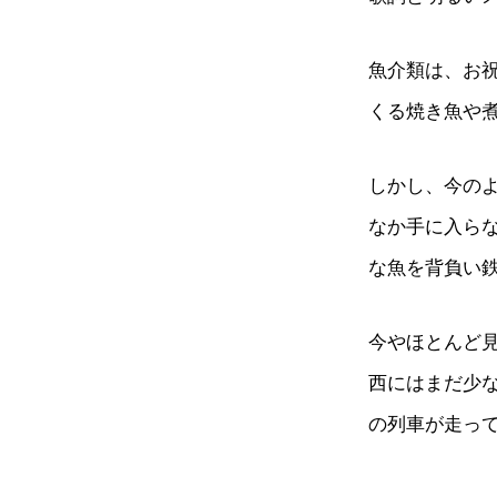
魚介類は、お
くる焼き魚や
しかし、今の
なか手に入ら
な魚を背負い
今やほとんど
西にはまだ少
の列車が走っ