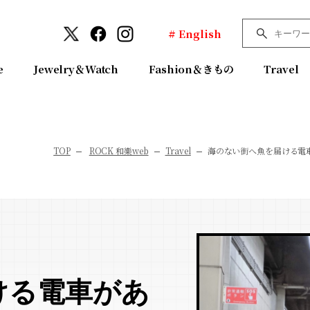
# English
e
Jewelry＆Watch
Fashion＆きもの
Travel
TOP
ROCK 和樂web
Travel
海のない街へ魚を届ける電
ける電車があ