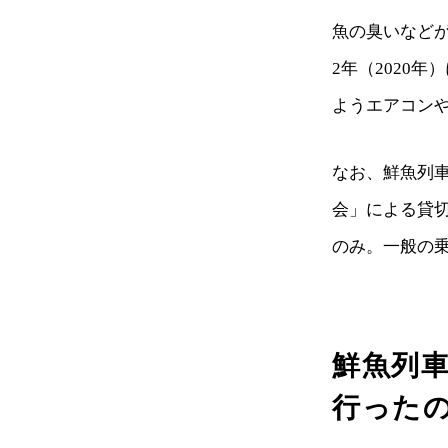
魚の臭いなど
2年（2020
ようエアコン
なお、鮮魚列
会」による貸
のみ。一般の
鮮魚列
行った