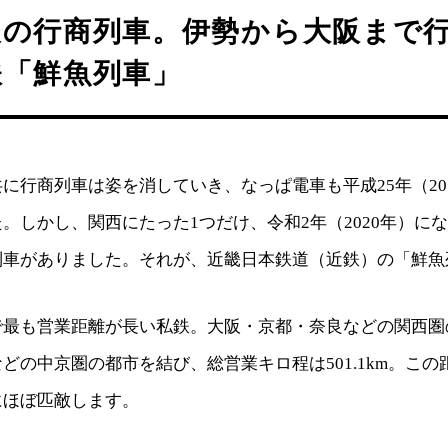
後の行商列車。伊勢から大阪まで
鉄「鮮魚列車」
に行商列車は姿を消していき、なっぱ電車も平成25年（20
。しかし、関西にたった1つだけ、令和2年（2020年）に
列車がありました。それが、近畿日本鉄道（近鉄）の「鮮魚
で最も営業距離が長い私鉄。大阪・京都・奈良などの関西圏
どの中京圏の都市を結び、総営業キロ程は501.1km。こ
にほぼ匹敵します。