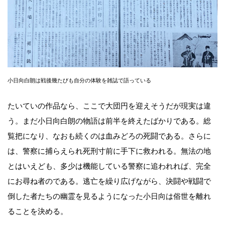
小日向白朗は戦後幾たびも自分の体験を雑誌で語っている
たいていの作品なら、ここで大団円を迎えそうだが現実は違
う。まだ小日向白朗の物語は前半を終えたばかりである。総
覧把になり、なおも続くのは血みどろの死闘である。さらに
は、警察に捕らえられ死刑寸前に手下に救われる。無法の地
とはいえども、多少は機能している警察に追われれば、完全
にお尋ね者のである。逃亡を繰り広げながら、決闘や戦闘で
倒した者たちの幽霊を見るようになった小日向は俗世を離れ
ることを決める。