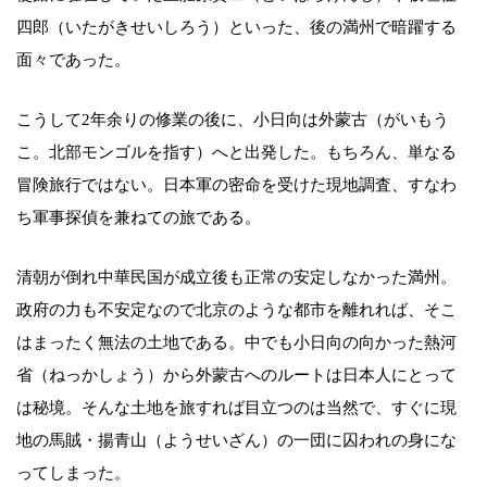
四郎（いたがきせいしろう）といった、後の満州で暗躍する
面々であった。
こうして2年余りの修業の後に、小日向は外蒙古（がいもう
こ。北部モンゴルを指す）へと出発した。もちろん、単なる
冒険旅行ではない。日本軍の密命を受けた現地調査、すなわ
ち軍事探偵を兼ねての旅である。
清朝が倒れ中華民国が成立後も正常の安定しなかった満州。
政府の力も不安定なので北京のような都市を離れれば、そこ
はまったく無法の土地である。中でも小日向の向かった熱河
省（ねっかしょう）から外蒙古へのルートは日本人にとって
は秘境。そんな土地を旅すれば目立つのは当然で、すぐに現
地の馬賊・揚青山（ようせいざん）の一団に囚われの身にな
ってしまった。