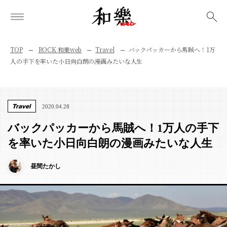
検索
TOP
ROCK 和樂web
Travel
バックパッカーから馬賊へ！1万
人の手下を率いた小日向白朗の漫画みたいな人生
Travel
2020.04.28
バックパッカーから馬賊へ！1万人の手下
を率いた小日向白朗の漫画みたいな人生
昼間たかし