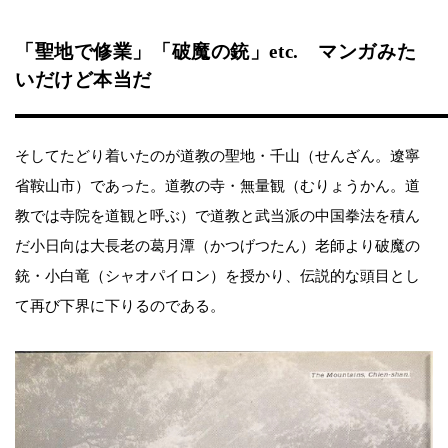
「聖地で修業」「破魔の銃」etc. マンガみた
いだけど本当だ
そしてたどり着いたのが道教の聖地・千山（せんざん。遼寧
省鞍山市）であった。道教の寺・無量観（むりょうかん。道
教では寺院を道観と呼ぶ）で道教と武当派の中国拳法を積ん
だ小日向は大長老の葛月潭（かつげつたん）老師より破魔の
銃・小白竜（シャオパイロン）を授かり、伝説的な頭目とし
て再び下界に下りるのである。