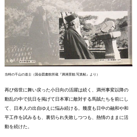
当時の千山の道士（国会図書館所蔵『満洲景観:写真帖』より）
再び俗世に舞い戻った小日向の活躍は続く、満州事変以降の
動乱の中で抗日を掲げて日本軍に敵対する馬賊たちを前にし
て、日本人の出自ゆえに悩み続ける。幾度も日中の融和や和
平工作を試みるも、裏切られ失敗しつつも、熱情のままに活
動を続けた。