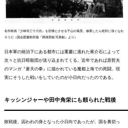
名作映画『少林寺三十六坊』を彷彿とさせる千山の風景。修業したら絶対に強くなれ
そうだ（国会図書館所蔵『満洲景観:写真帖』より）
日本軍の統治下にある都市には重慶に逃れた蒋介石によって
次々と抗日暗殺団が送り込まれてくる。近年であれば原哲夫
のマンガ『蒼天の拳』に描かれている魔都上海での死闘。現
実にそうした戦いをしていたのが小日向だったのである。
キッシンジャーや田中角栄にも頼られた戦後
敗戦後、囚われの身となった小日向であったが、国を裏切っ