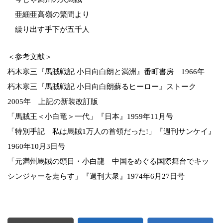
亜細亜高嶺の繁間より
繰り出す手下が五千人
＜参考文献＞
朽木寒三『馬賊戦記 小日向白朗と満洲』番町書房 1966年
朽木寒三『馬賊戦記 小日向白朗蘇るヒーロー』ストーク
2005年 上記の新装改訂版
「馬賊王＜小白竜＞一代」『日本』1959年11月号
「特別手記 私は馬賊1万人の首領だった!」『週刊サンケイ』
1960年10月3日号
「元満州馬賊の頭目・小白龍 中国をめぐる国際舞台でキッ
シンジャーを走らす」『週刊大衆』1974年6月27日号