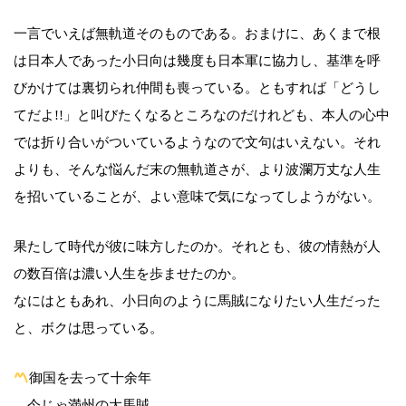
一言でいえば無軌道そのものである。おまけに、あくまで根
は日本人であった小日向は幾度も日本軍に協力し、基準を呼
びかけては裏切られ仲間も喪っている。ともすれば「どうし
てだよ!!」と叫びたくなるところなのだけれども、本人の心中
では折り合いがついているようなので文句はいえない。それ
よりも、そんな悩んだ末の無軌道さが、より波瀾万丈な人生
を招いていることが、よい意味で気になってしようがない。
果たして時代が彼に味方したのか。それとも、彼の情熱が人
の数百倍は濃い人生を歩ませたのか。
なにはともあれ、小日向のように馬賊になりたい人生だった
と、ボクは思っている。
御国を去って十余年
今じゃ満州の大馬賊