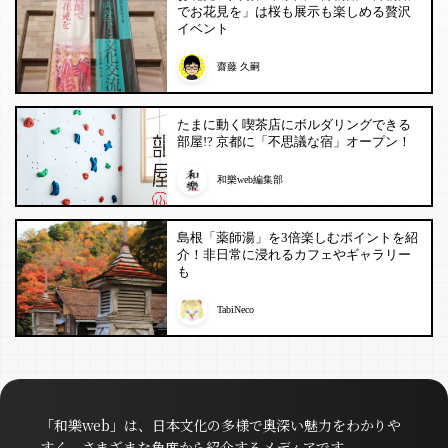
でお花見を」は桜も展示も楽しめる贅沢
イベント
齋藤 久嗣
たまに動く喫茶店にボルダリングできる
部屋!? 京都に「不思議な宿」オープン！
和樂web編集部
島根「薬師湯」を3倍楽しむポイントを紹
介！非日常に浸れるカフェやギャラリー
も
TabiNeco
「和樂web」は、日本文化の多様で奥深い魅力をわかりや
すく、さまざまな角度から紹介するメディアです。