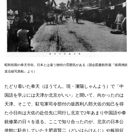
昭和初期の奉天市街。日本とは違う独特の雰囲気がある（国会図書館所蔵『南満洲鉄
道沿線写真帖』より）
たどり着いた奉天（ほうてん。現・瀋陽しゃんよう）で「中
国語を学ぶには天津か北京がいい」と聞いて、向かったのは
天津。そこで、駐屯軍司令部付の坂西利八郎大佐の知己を得
た小日向は大佐の赴任先に同行し北京で2年あまり中国語や拳
銃修業の日々を送る。ここで知り合ったのが、北京の日本公
使館に駐在していた土肥原賢二（どいはらけんじ）や板垣征