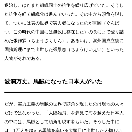
退治し、はたまた組織同士の抗争を繰り広げていた。そうし
た抗争を経て組織化は進んでいった。その中から頭角を現し
て、ついには表の世界で実力者になったのが軍閥（ぐんば
つ。この時代の中国には無数に存在した）の長にまで登り詰
めた張作霖（ちょうさくりん）。あるいは、満州国成立後に
国務総理にまで出世した張景恵（ちょうけいえい）といった
人物がそれである。
波瀾万丈。馬賊になった日本人がいた
だが、実力主義の馬賊の世界で頭角を現したのは現地の人々
だけではなかった。「大陸雄飛」を夢見て海を越えた日本人
の中には、馬賊として頭角を現す者もいた。そうした中に
は、1万人を超える馬賊を率いる大頭目に出世した人物もい