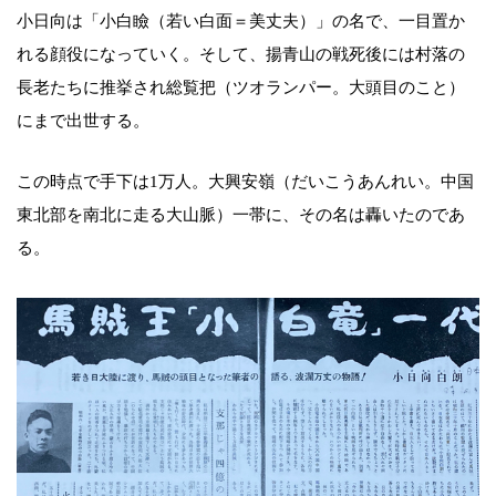
小日向は「小白瞼（若い白面＝美丈夫）」の名で、一目置か
れる顔役になっていく。そして、揚青山の戦死後には村落の
長老たちに推挙され総覧把（ツオランパー。大頭目のこと）
にまで出世する。
この時点で手下は1万人。大興安嶺（だいこうあんれい。中国
東北部を南北に走る大山脈）一帯に、その名は轟いたのであ
る。