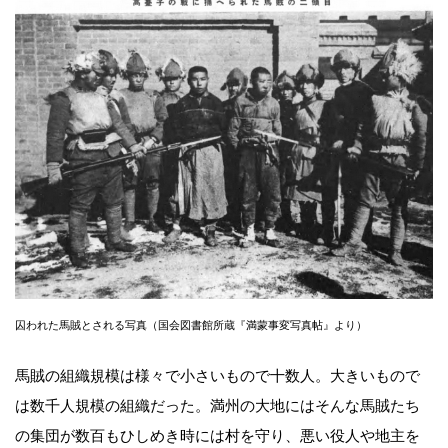
囚われた馬賊とされる写真（国会図書館所蔵『満蒙事変写真帖』より）
馬賊の組織規模は様々で小さいもので十数人。大きいもので
は数千人規模の組織だった。満州の大地にはそんな馬賊たち
の集団が数百もひしめき時には村を守り、悪い役人や地主を