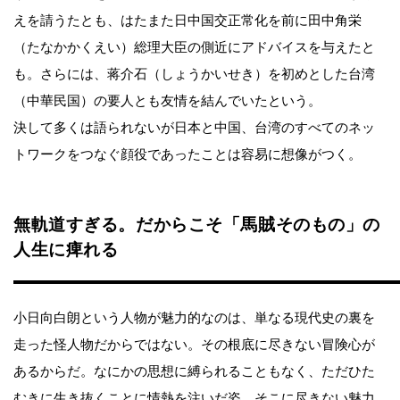
えを請うたとも、はたまた日中国交正常化を前に田中角栄
（たなかかくえい）総理大臣の側近にアドバイスを与えたと
も。さらには、蒋介石（しょうかいせき）を初めとした台湾
（中華民国）の要人とも友情を結んでいたという。
決して多くは語られないが日本と中国、台湾のすべてのネッ
トワークをつなぐ顔役であったことは容易に想像がつく。
無軌道すぎる。だからこそ「馬賊そのもの」の
人生に痺れる
小日向白朗という人物が魅力的なのは、単なる現代史の裏を
走った怪人物だからではない。その根底に尽きない冒険心が
あるからだ。なにかの思想に縛られることもなく、ただひた
むきに生き抜くことに情熱を注いだ姿。そこに尽きない魅力