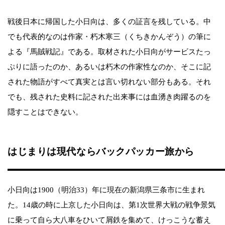
戦後日本に帰国した小日向は、多くの証言を残している。中
でも代表的なのは作家・朽木寒三（くちきかんぞう）の筆に
よる『馬賊戦記』である。取材された小日向がサービスたっ
ぷりに語ったのか、あるいは朽木の作家性なのか、そこに記
された物語がすべて真実とは言い切れない部分もある。それ
でも、残された史料に記された出来事には血湧き肉躍るのを
隠すことはできない。
はじまりは現代ならバックパッカー旅から
小日向は1900（明治33）年に現在の新潟県三条市に生まれ
た。14歳の時に上京した小日向は、第1次世界大戦の戦争景気
に乗って自ら大八車をひいて屑鉄を集めて、けっこうな蓄え