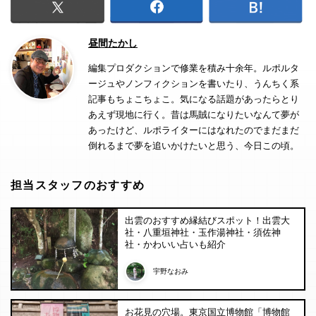
昼間たかし
編集プロダクションで修業を積み十余年。ルポルタ
ージュやノンフィクションを書いたり、うんちく系
記事もちょこちょこ。気になる話題があったらとり
あえず現地に行く。昔は馬賊になりたいなんて夢が
あったけど、ルポライターにはなれたのでまだまだ
倒れるまで夢を追いかけたいと思う、今日この頃。
担当スタッフのおすすめ
出雲のおすすめ縁結びスポット！出雲大
社・八重垣神社・玉作湯神社・須佐神
社・かわいい占いも紹介
宇野なおみ
お花見の穴場。東京国立博物館「博物館