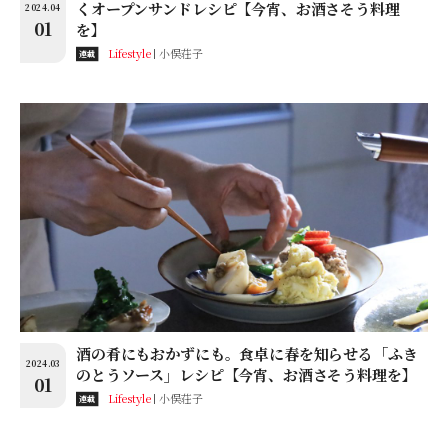
くオープンサンドレシピ【今宵、お酒さそう料理
2024.04
01
を】
Lifestyle
小俣荘子
連載
酒の肴にもおかずにも。食卓に春を知らせる「ふき
2024.03
のとうソース」レシピ【今宵、お酒さそう料理を】
01
Lifestyle
小俣荘子
連載