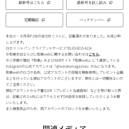
最新号はこちら
最新号を試し読み
定期購読
バックナンバー
本誌８・９月号P.208の協力社リストに、記載漏れがありました。お詫び申
し上げます。
ロエベ ジャパン クライアントサービスTEL03-6215-6116
※和樂本誌ならびに和樂webに関するお問い合わせは
こちら
。
※小学館が雑誌『和樂』およびWEBサイト『和樂web』にて運営している
Instagramの公式アカウントは「@warakumagazine」のみになります。
和樂webのロゴや名称、公式アカウントの投稿を無断使用しプレゼント企画
などを行っている類似アカウントがございますが、弊社とは一切関係ないの
でご注意ください。
類似アカウントから不審なDM（プレゼント当選告知）などを受け取った際
は、記載されたURLにはアクセスせずDM自体を削除していただくようお願
いいたします。
また被害防止のため、同アカウントのブロックをお願いいたします。
関連メディア