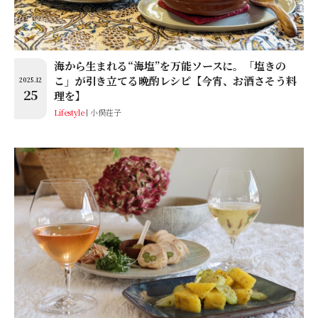
海から生まれる“海塩”を万能ソースに。「塩きの
こ」が引き立てる晩酌レシピ【今宵、お酒さそう料
2025.12
25
理を】
Lifestyle
小俣荘子