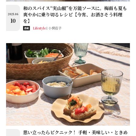
和のスパイス“実山椒”を万能ソースに。梅雨も夏も
爽やかに乗り切るレシピ【今宵、お酒さそう料理
2025.06
10
を】
Lifestyle
小俣荘子
連載
思い立ったらピクニック！ 手軽・美味しい・ときめ