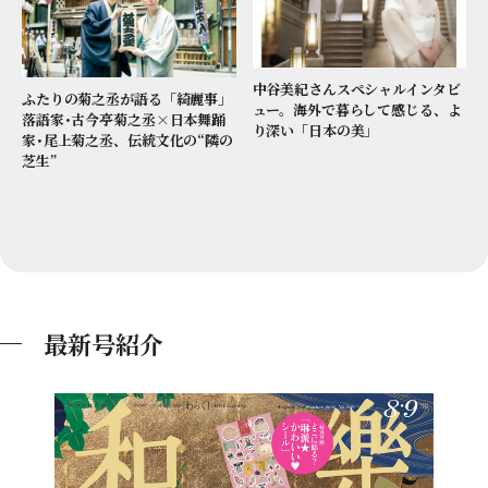
中谷美紀さんスペシャルインタビ
ふたりの菊之丞が語る「綺麗事」
ュー。海外で暮らして感じる、よ
落語家･古今亭菊之丞×日本舞踊
り深い「日本の美」
家･尾上菊之丞、伝統文化の“隣の
芝生”
最新号紹介