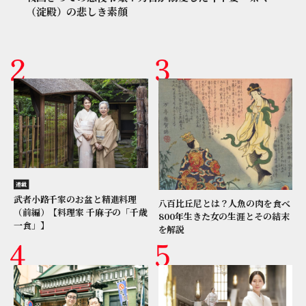
（淀殿）の悲しき素顔
連載
武者小路千家のお盆と精進料理
八百比丘尼とは？人魚の肉を食べ
（前編）【料理家 千麻子の「千歳
800年生きた女の生涯とその結末
一食」】
を解説