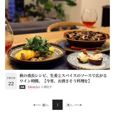
秋の夜長レシピ、生姜とスパイスのソースで広がる
2023.11
ワイン時間。【今宵、お酒さそう料理を】
22
Lifestyle
小俣荘子
連載
1
前へ
次へ