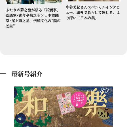
中谷美紀さんスペシャルインタビ
ふたりの菊之丞が語る「綺麗事」
ュー。海外で暮らして感じる、よ
落語家･古今亭菊之丞×日本舞踊
り深い「日本の美」
家･尾上菊之丞、伝統文化の“隣の
芝生”
最新号紹介