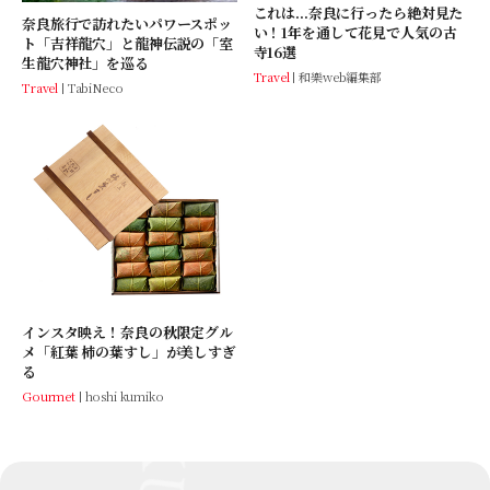
これは...奈良に行ったら絶対見た
奈良旅行で訪れたいパワースポッ
い！1年を通して花見で人気の古
ト「吉祥龍穴」と龍神伝説の「室
寺16選
生龍穴神社」を巡る
Travel
和樂web編集部
Travel
TabiNeco
インスタ映え！奈良の秋限定グル
メ「紅葉 柿の葉すし」が美しすぎ
る
Gourmet
hoshi kumiko