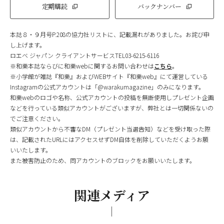
定期購読
バックナンバー
本誌８・９月号P.208の協力社リストに、記載漏れがありました。お詫び申
し上げます。
ロエベ ジャパン クライアントサービスTEL03-6215-6116
※和樂本誌ならびに和樂webに関するお問い合わせは
こちら
。
※小学館が雑誌『和樂』およびWEBサイト『和樂web』にて運営している
Instagramの公式アカウントは「@warakumagazine」のみになります。
和樂webのロゴや名称、公式アカウントの投稿を無断使用しプレゼント企画
などを行っている類似アカウントがございますが、弊社とは一切関係ないの
でご注意ください。
類似アカウントから不審なDM（プレゼント当選告知）などを受け取った際
は、記載されたURLにはアクセスせずDM自体を削除していただくようお願
いいたします。
また被害防止のため、同アカウントのブロックをお願いいたします。
関連メディア