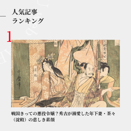
人気記事
ランキング
戦国きっての悪役令嬢？秀吉が溺愛した年下妻・茶々
（淀殿）の悲しき素顔