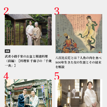
連載
武者小路千家のお盆と精進料理
八百比丘尼とは？人魚の肉を食べ
（前編）【料理家 千麻子の「千歳
800年生きた女の生涯とその結末
一食」】
を解説