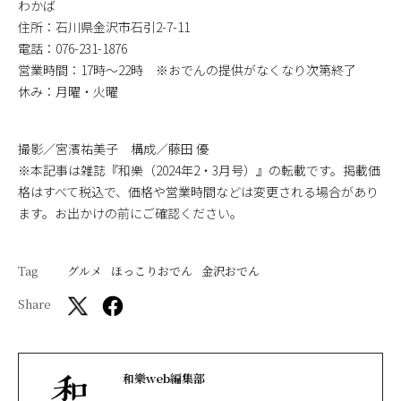
わかば
住所：石川県金沢市石引2-7-11
電話：076-231-1876
営業時間：17時～22時 ※おでんの提供がなくなり次第終了
休み：月曜・火曜
撮影／宮濱祐美子 構成／藤田 優
※本記事は雑誌『和樂（2024年2・3月号）』の転載です。掲載価
格はすべて税込で、価格や営業時間などは変更される場合があり
ます。お出かけの前にご確認ください。
Tag
グルメ
ほっこりおでん
金沢おでん
Share
和樂web編集部