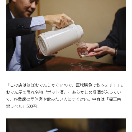
「この店はほぼおでんしかないので、直球勝負で飲みます！」。
おでん屋の隠れ名物〝ポット酒〟。あらかじめ燗酒が入ってい
て、座敷席の団体客や飲みたい人にすぐ対応。中身は「福正宗
銀ラベル」500円。