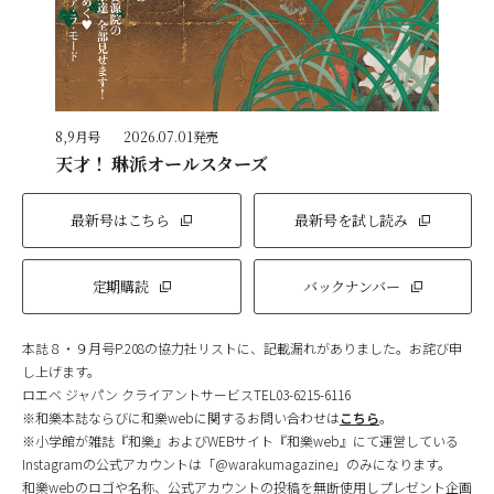
8,9月号
2026.07.01発売
天才！ 琳派オールスターズ
最新号はこちら
最新号を試し読み
定期購読
バックナンバー
本誌８・９月号P.208の協力社リストに、記載漏れがありました。お詫び申
し上げます。
ロエベ ジャパン クライアントサービスTEL03-6215-6116
※和樂本誌ならびに和樂webに関するお問い合わせは
こちら
。
※小学館が雑誌『和樂』およびWEBサイト『和樂web』にて運営している
Instagramの公式アカウントは「@warakumagazine」のみになります。
和樂webのロゴや名称、公式アカウントの投稿を無断使用しプレゼント企画