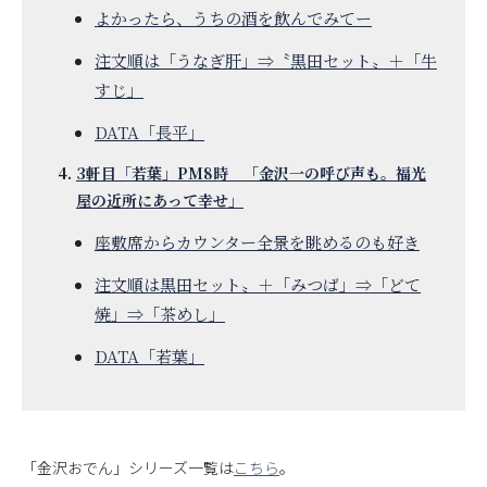
よかったら、うちの酒を飲んでみてー
注文順は「うなぎ肝」⇒〝黒田セット〟＋「牛
すじ」
DATA「長平」
3軒目「若葉」PM8時 「金沢一の呼び声も。福光
屋の近所にあって幸せ」
座敷席からカウンター全景を眺めるのも好き
注文順は黒田セット〟＋「みつば」⇒「どて
焼」⇒「茶めし」
DATA「若葉」
「金沢おでん」シリーズ一覧は
こちら
。