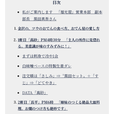
私がご案内します 「福光屋」営業本部 副本
部長 黒田真吾さん
金沢の、ツウのおでんの食べ方、おでん屋の愛し方
1軒目「高砂」PM4時30分 「主人の所作に見惚れ
る。美意識が味のすみずみに！」
まずは刺身で冷や1合
白味噌ベースの特製生姜ダレ
注文順は「さしみ」⇒〝黒田セット〟＋「す
じ」⇒「どてやき」
DATA「高砂」
2軒目「長平」PM6時 「姉妹のつくる絶品大皿料
理。お燗のつけ方も絶妙です」