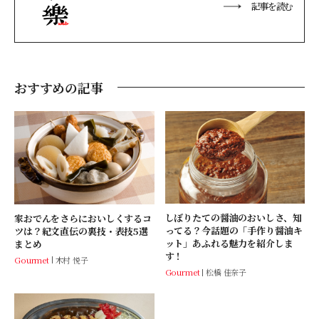
記事を読む
おすすめの記事
しぼりたての醤油のおいしさ、知
家おでんをさらにおいしくするコ
ってる？今話題の「手作り醤油キ
ツは？紀文直伝の裏技・表技5選
ット」あふれる魅力を紹介しま
まとめ
す！
Gourmet
木村 悦子
Gourmet
松橋 佳奈子