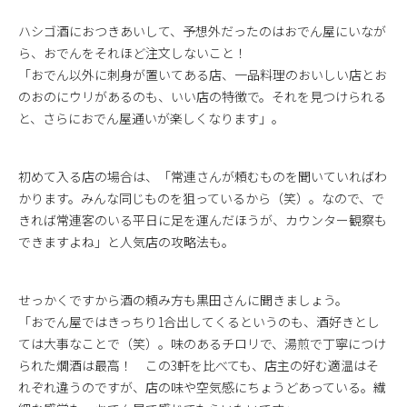
ハシゴ酒におつきあいして、予想外だったのはおでん屋にいなが
ら、おでんをそれほど注文しないこと！
「おでん以外に刺身が置いてある店、一品料理のおいしい店とお
のおのにウリがあるのも、いい店の特徴で。それを見つけられる
と、さらにおでん屋通いが楽しくなります」。
初めて入る店の場合は、「常連さんが頼むものを聞いていればわ
かります。みんな同じものを狙っているから（笑）。なので、で
きれば常連客のいる平日に足を運んだほうが、カウンター観察も
できますよね」と人気店の攻略法も。
せっかくですから酒の頼み方も黒田さんに聞きましょう。
「おでん屋ではきっちり1合出してくるというのも、酒好きとし
ては大事なことで（笑）。味のあるチロリで、湯煎で丁寧につけ
られた燗酒は最高！ この3軒を比べても、店主の好む適温はそ
れぞれ違うのですが、店の味や空気感にちょうどあっている。繊