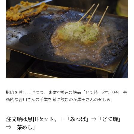
豚肉を蒸し上げつつ、味噌で煮込む絶品「どて焼」2本500円。芸
術的な吉川さんの手業を肴に飲むのが黒田さんの楽しみ。
注文順は黒田セット〟＋「みつば」⇒「どて焼」
⇒「茶めし」