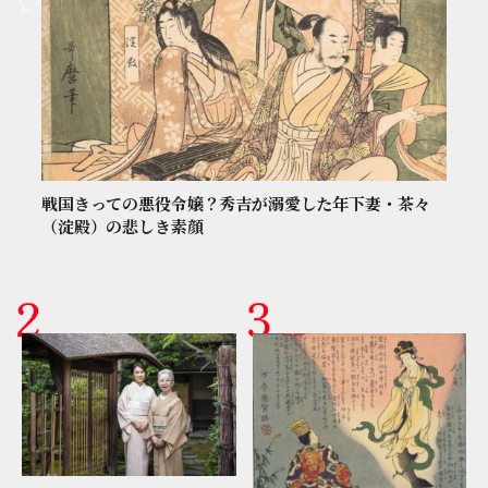
戦国きっての悪役令嬢？秀吉が溺愛した年下妻・茶々
（淀殿）の悲しき素顔