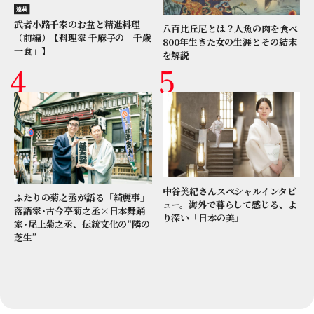
連載
武者小路千家のお盆と精進料理
八百比丘尼とは？人魚の肉を食べ
（前編）【料理家 千麻子の「千歳
800年生きた女の生涯とその結末
一食」】
を解説
中谷美紀さんスペシャルインタビ
ふたりの菊之丞が語る「綺麗事」
ュー。海外で暮らして感じる、よ
落語家･古今亭菊之丞×日本舞踊
り深い「日本の美」
家･尾上菊之丞、伝統文化の“隣の
芝生”