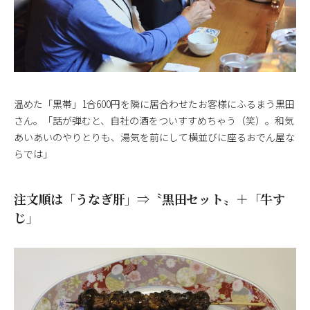
温めた「黒帯」1合600円を隣に居合わせたお客様にふるまう黒田
さん。「話が弾むと、自社の酒をついすすめちゃう（笑）。和気
あいあいのやりとりも、湯気を前にして横並びに座るおでん屋な
らでは」
注文順は「うなぎ肝」⇒〝黒田セット〟＋「牛す
じ」