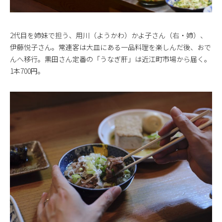
2代目を姉妹で担う、用川（ようかわ）かよ子さん（右・姉）、
伊藤悦子さん。常連客は大皿にある一品料理を楽しんだ後、おで
んへ移行。黒田さん定番の「うなぎ肝」は近江町市場から届く。
1本700円。