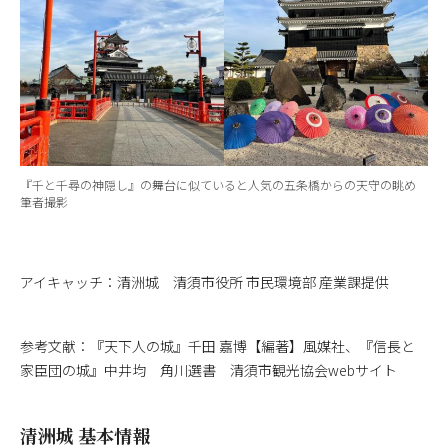
『千と千尋の神隠し』の舞台に似ていると人気の五条橋からの天守の眺め
筆者撮影
アイキャッチ：清洲城 清須市役所 市民環境部 産業課提供
参考文献：『天下人の城』千田 嘉博【編著】風媒社、『信長と
家臣団の城』中井均 角川選書 清須市観光協会webサイト
清洲城 基本情報