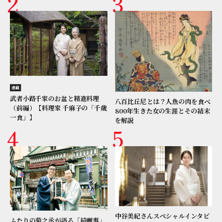
連載
武者小路千家のお盆と精進料理
八百比丘尼とは？人魚の肉を食べ
（前編）【料理家 千麻子の「千歳
800年生きた女の生涯とその結末
一食」】
を解説
中谷美紀さんスペシャルインタビ
ふたりの菊之丞が語る「綺麗事」