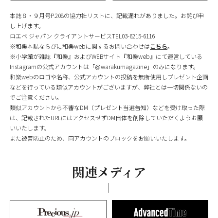
本誌８・９月号P.208の協力社リストに、記載漏れがありました。お詫び申
し上げます。
ロエベ ジャパン クライアントサービスTEL03-6215-6116
※和樂本誌ならびに和樂webに関するお問い合わせは
こちら
。
※小学館が雑誌『和樂』およびWEBサイト『和樂web』にて運営している
Instagramの公式アカウントは「@warakumagazine」のみになります。
和樂webのロゴや名称、公式アカウントの投稿を無断使用しプレゼント企画
などを行っている類似アカウントがございますが、弊社とは一切関係ないの
でご注意ください。
類似アカウントから不審なDM（プレゼント当選告知）などを受け取った際
は、記載されたURLにはアクセスせずDM自体を削除していただくようお願
いいたします。
また被害防止のため、同アカウントのブロックをお願いいたします。
関連メディア