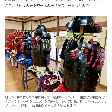
ここから信長の天下統一への一歩がスタートしたのです。
地元の工房で作られた甲冑展示や、尾張ゆかりの刀工、伯耆守藤原信高（は
くぎもりふじわらのぶたか）の脇差をはじめ、刀、槍、拵などタイムスリッ
プしそうな空間に。清須市役所 市民環境部 産業課提供