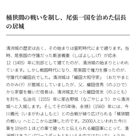
桶狭間の戦いを制し、尾張一国を治めた信長
の居城
清洲城の歴史は古く、その始まりは室町時代にまで遡ります。当
時、尾張国の守護だった斯波義重（しばよししげ）が応永
12（1405）年に別邸として建てたのが、清洲城の始まりといわれ
ています。しかし戦国時代になり、尾張国で権力を握ったのが、
守護代の織田氏でした。清洲城は「織田大和守家」（おだやまと
のかみけ）が居城としていましたが、父、織田信秀（のぶひで）
から家督を継いだ信長は、清洲城主だった織田信友（のぶとも）
を討ち、弘治元（1555）年に那古野城（なごやじょう）から清洲
城へと入城します。そしてその5年後、永禄3（1560）年には、今
川義元（いまがわよしもと）との合戦が繰り広げられる「桶狭間
の戦い」へとここから出陣したのです。25000人といわれた今川
軍を10分の１ほどの軍で破ったと伝えられる織田軍にとって、清
洲城はまさにパワースポットともいえるのではないでしょうか。