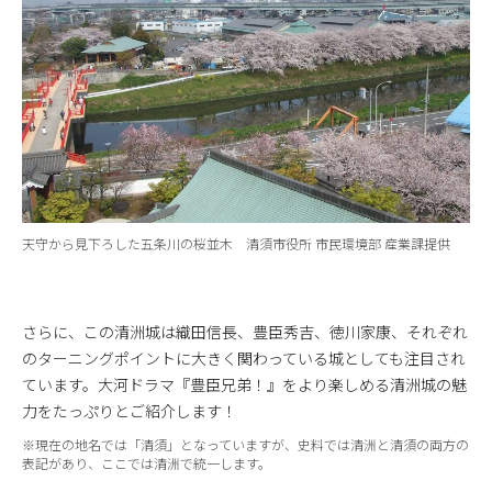
天守から見下ろした五条川の桜並木 清須市役所 市民環境部 産業課提供
さらに、この清洲城は織田信長、豊臣秀吉、徳川家康、それぞれ
のターニングポイントに大きく関わっている城としても注目され
ています。大河ドラマ『豊臣兄弟！』をより楽しめる清洲城の魅
力をたっぷりとご紹介します！
※現在の地名では「清須」となっていますが、史料では清洲と清須の両方の
表記があり、ここでは清洲で統一します。