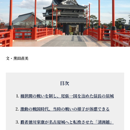
文・
黒田直美
桶狭間の戦いを制し、尾張一国を治めた信長の居城
激動の戦国時代、当時の戦いの様子が体感できる
覇者徳川家康が名古屋城へと転換させた「清洲越」