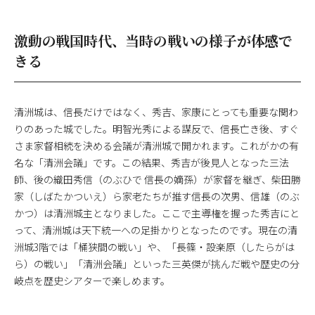
激動の戦国時代、当時の戦いの様子が体感で
きる
清洲城は、信長だけではなく、秀吉、家康にとっても重要な関わ
りのあった城でした。明智光秀による謀反で、信長亡き後、すぐ
さま家督相続を決める会議が清洲城で開かれます。これがかの有
名な「清洲会議」です。この結果、秀吉が後見人となった三法
師、後の織田秀信（のぶひで 信長の嫡孫）が家督を継ぎ、柴田勝
家（しばたかついえ）ら家老たちが推す信長の次男、信雄（のぶ
かつ）は清洲城主となりました。ここで主導権を握った秀吉にと
って、清洲城は天下統一への足掛かりとなったのです。現在の清
洲城3階では「桶狭間の戦い」や、「長篠・設楽原（したらがは
ら）の戦い」「清洲会議」といった三英傑が挑んだ戦や歴史の分
岐点を歴史シアターで楽しめます。