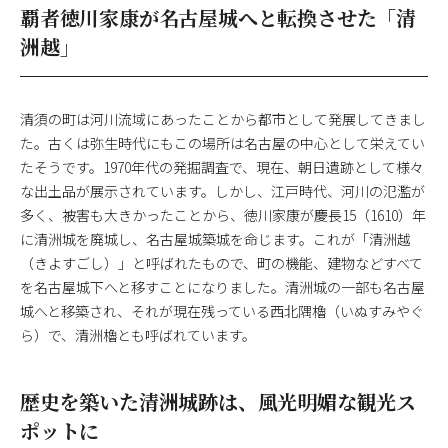
覇者徳川家康が名古屋城へと転換させた「清
洲越」
清須の町は河川流域にあったことから都市として発展してきまし
た。古くは弥生時代にもこの場所は名古屋の中心として栄えてい
たそうです。1970年代の発掘調査で、現在、朝日遺跡として様々
な出土品が展示されています。しかし、江戸時代、河川の氾濫が
多く、被害も大きかったことから、徳川家康が慶長15（1610）年
に清洲城を廃城し、名古屋城築城を命じます。これが「清洲越
（きよすごし）」と呼ばれたもので、町の機能、建物などすべて
を名古屋城下へと移すことになりました。清洲城の一部も名古屋
城へと移築され、それが現在残っている西北隅櫓（いぬすみやぐ
ら）で、清洲櫓とも呼ばれています。
歴史を築いた清洲城跡は、風光明媚な観光ス
ポットに