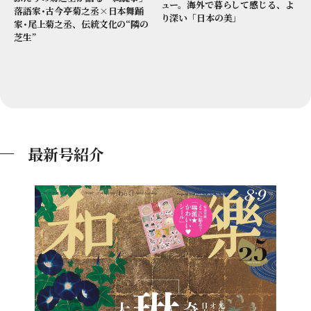
ュー。海外で暮らして感じる、よ
落語家･古今亭菊之丞×日本舞踊
り深い「日本の美」
家･尾上菊之丞、伝統文化の“隣の
芝生”
最新号紹介