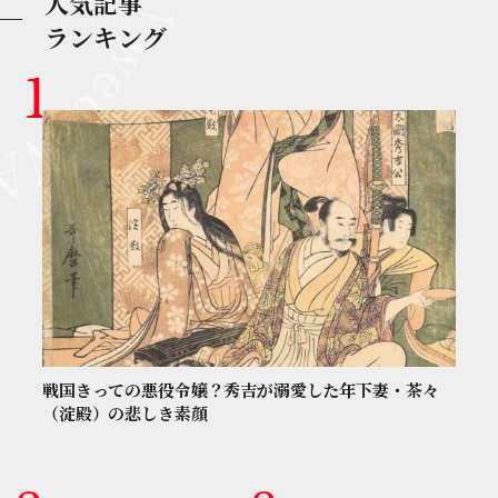
人気記事
ランキング
戦国きっての悪役令嬢？秀吉が溺愛した年下妻・茶々
（淀殿）の悲しき素顔