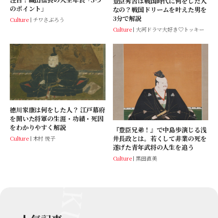
豊臣秀吉は戦国時代に何をした人
のポイント」
なの？戦国ドリームを叶えた男を
3分で解説
Culture
チワさぶろう
Culture
大河ドラマ大好き♡トッキー
徳川家康は何をした人？ 江戸幕府
を開いた将軍の生涯・功績・死因
をわかりやすく解説
『豊臣兄弟！』で中島歩演じる浅
井長政とは。若くして非業の死を
Culture
木村 悦子
遂げた青年武将の人生を追う
Culture
黒田直美