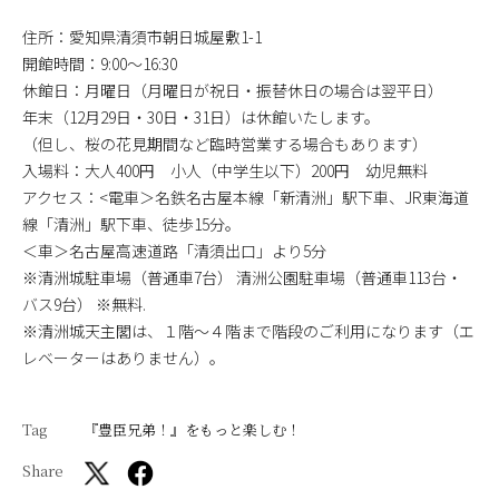
住所：愛知県清須市朝日城屋敷1-1
開館時間：9:00〜16:30
休館日：月曜日（月曜日が祝日・振替休日の場合は翌平日）
年末（12月29日・30日・31日）は休館いたします。
（但し、桜の花見期間など臨時営業する場合もあります）
入場料：大人400円 小人（中学生以下）200円 幼児無料
アクセス：<電車＞名鉄名古屋本線「新清洲」駅下車、JR東海道
線「清洲」駅下車、徒歩15分。
＜車＞名古屋高速道路「清須出口」より5分
※清洲城駐車場（普通車7台） 清洲公園駐車場（普通車113台・
バス9台） ※無料.
※清洲城天主閣は、１階～４階まで階段のご利用になります（エ
レベーターはありません）。
Tag
『豊臣兄弟！』をもっと楽しむ！
Share