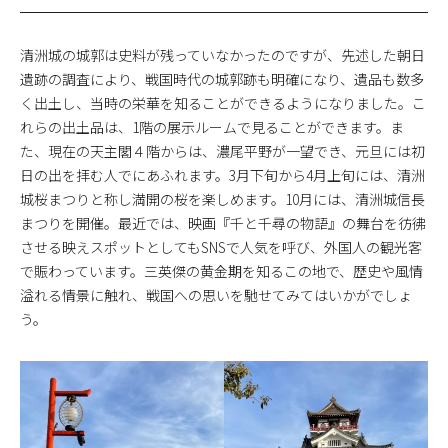
清洲城の城郭は史料が残っていなかったのですが、先述した朝日
遺跡の調査により、戦国時代の城郭跡も明確になり、遺品も数多
く出土し、当時の栄華を知ることができるようになりました。こ
れらの出土品は、1階の展示ルームで見ることができます。ま
た、現在の天主閣４階からは、濃尾平野が一望でき、元旦には初
日の出を拝む人でにあふれます。3月下旬から4月上旬には、清洲
城桜まつりと称し満開の桜を楽しめます。10月には、清洲城信長
まつりを開催。最近では、映画『千と千尋の物語』の舞台を彷彿
させる映えスポットとしてもSNSで人気を呼び、外国人の観光客
で賑わっています。三英傑の黄金期を知るこの地で、歴史や風情
溢れる情景に触れ、戦国への思いを馳せてみてはいかがでしょ
う。