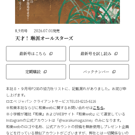
8,9月号
2026.07.01発売
天才！ 琳派オールスターズ
最新号はこちら
最新号を試し読み
定期購読
バックナンバー
本誌８・９月号P.208の協力社リストに、記載漏れがありました。お詫び申
し上げます。
ロエベ ジャパン クライアントサービスTEL03-6215-6116
※和樂本誌ならびに和樂webに関するお問い合わせは
こちら
。
※小学館が雑誌『和樂』およびWEBサイト『和樂web』にて運営している
Instagramの公式アカウントは「@warakumagazine」のみになります。
和樂webのロゴや名称、公式アカウントの投稿を無断使用しプレゼント企画
などを行っている類似アカウントがございますが、弊社とは一切関係ないの