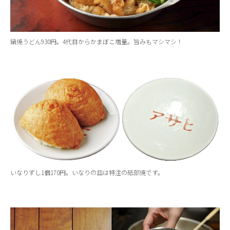
鍋焼うどん930円。4代目からかまぼこ増量。旨みもマシマシ！
いなりずし1個170円。いなりの皿は特注の砥部焼です。