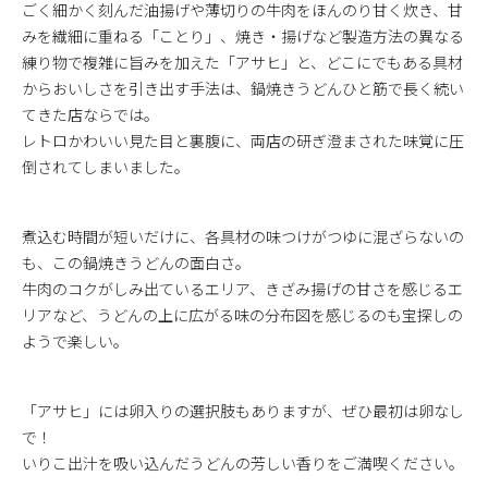
ごく細かく刻んだ油揚げや薄切りの牛肉をほんのり甘く炊き、甘
みを繊細に重ねる「ことり」、焼き・揚げなど製造方法の異なる
練り物で複雑に旨みを加えた「アサヒ」と、どこにでもある具材
からおいしさを引き出す手法は、鍋焼きうどんひと筋で長く続い
てきた店ならでは。
レトロかわいい見た目と裏腹に、両店の研ぎ澄まされた味覚に圧
倒されてしまいました。
煮込む時間が短いだけに、各具材の味つけがつゆに混ざらないの
も、この鍋焼きうどんの面白さ。
牛肉のコクがしみ出ているエリア、きざみ揚げの甘さを感じるエ
リアなど、うどんの上に広がる味の分布図を感じるのも宝探しの
ようで楽しい。
「アサヒ」には卵入りの選択肢もありますが、ぜひ最初は卵なし
で！
いりこ出汁を吸い込んだうどんの芳しい香りをご満喫ください。