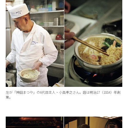
左が「神田まつや」の6代目主人・小高孝之さん。店は明治17（1884）年創
業。