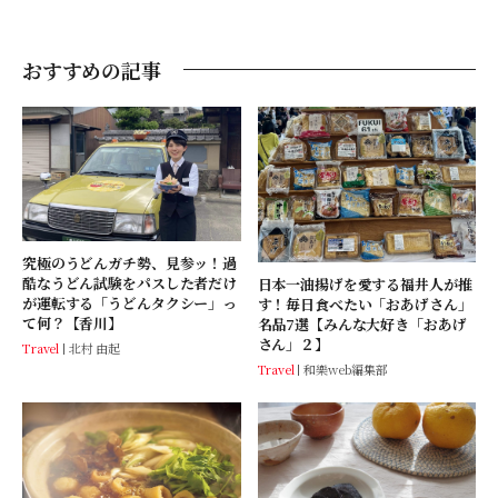
おすすめの記事
究極のうどんガチ勢、見参ッ！過
酷なうどん試験をパスした者だけ
日本一油揚げを愛する福井人が推
が運転する「うどんタクシー」っ
す！毎日食べたい「おあげさん」
て何？【香川】
名品7選【みんな大好き「おあげ
さん」２】
Travel
北村 由起
Travel
和樂web編集部