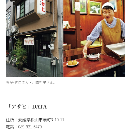
右が4代目主人・川㟢哲子さん。
「アサヒ」DATA
住所：愛媛県松山市湊町3-10-11
電話：089-921-6470