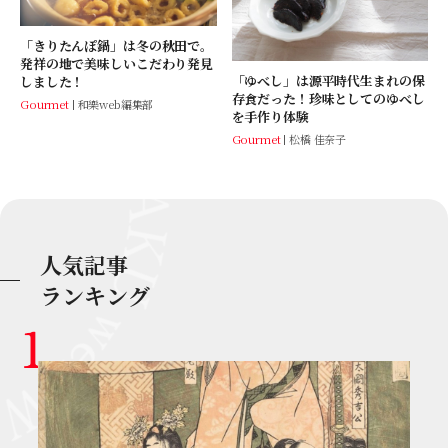
「きりたんぽ鍋」は冬の秋田で。
発祥の地で美味しいこだわり発見
「ゆべし」は源平時代生まれの保
しました！
存食だった！珍味としてのゆべし
Gourmet
和樂web編集部
を手作り体験
Gourmet
松橋 佳奈子
人気記事
ランキング