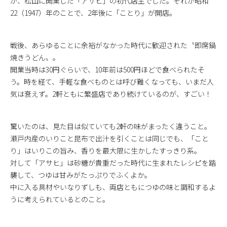
が、松山に開業した「アサヒ」の初代店主でした。それが昭和
22（1947）年のことで、2年後に「ことり」が開店。
戦後、あらゆることに余裕がなかった時代に歓迎された〝即席鍋
焼きうどん〟。
開業当時は30円ぐらいで、10年前は500円ほどで食べられたそ
う。時を経て、手軽な食べものとは呼び難くなっても、いまだ人
気は衰えず。2軒ともに繁盛店であり続けているのが、すごい！
驚いたのは、見た目は似ていても2軒の味がまったく違うこと。
瀬戸内産のいりこと昆布で出汁を引くことは同じでも、「こと
り」はいりこの旨み、香りを最大限に生かしたすっきり系。
対して「アサヒ」は砂糖が貴重だった時代に生まれたレシピを踏
襲して、つゆは甘みがたっぷりでふくよか。
中に入る具材やいなりずしも、両店ともにつゆの味と調和するよ
うに考えられているとのこと。