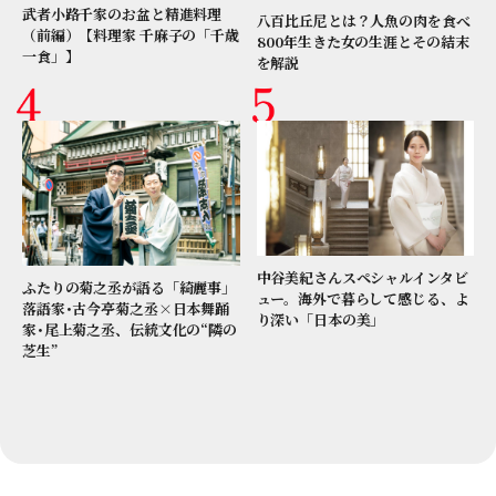
武者小路千家のお盆と精進料理
八百比丘尼とは？人魚の肉を食べ
（前編）【料理家 千麻子の「千歳
800年生きた女の生涯とその結末
一食」】
を解説
中谷美紀さんスペシャルインタビ
ふたりの菊之丞が語る「綺麗事」
ュー。海外で暮らして感じる、よ
落語家･古今亭菊之丞×日本舞踊
り深い「日本の美」
家･尾上菊之丞、伝統文化の“隣の
芝生”