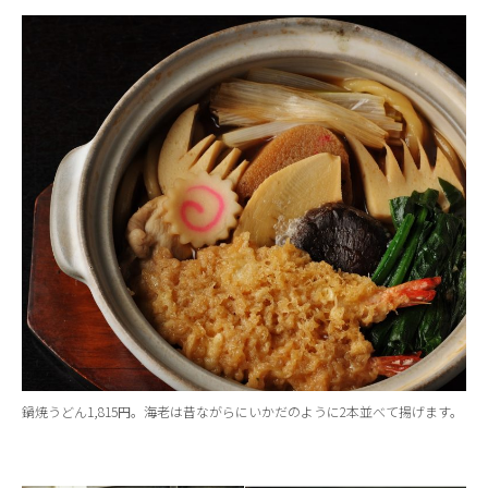
鍋焼うどん1,815円。海老は昔ながらにいかだのように2本並べて揚げます。