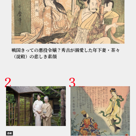
戦国きっての悪役令嬢？秀吉が溺愛した年下妻・茶々
（淀殿）の悲しき素顔
連載