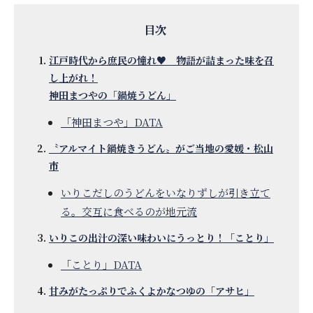
江戸時代から庶民の憧れ♥ 物語が詰まった味を召
し上がれ！
神田まつやの「鍋焼うどん」
「神田まつや」DATA
〝アルマイト鍋焼きうどん〟がご当地の愛媛・松山
市
いりこだしのうどんをいなりずしが引き立て
る。交互に食べるのが地元流
いりこの出汁の深い味わいにうっとり！「ことり」
「ことり」DATA
甘みがたっぷりでふくよかなつゆの「アサヒ」