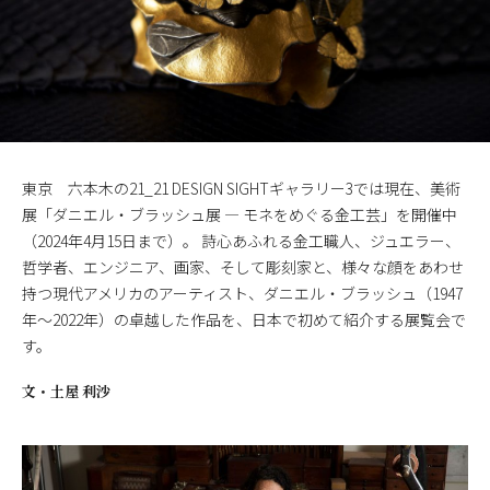
東京 六本木の21_21 DESIGN SIGHTギャラリー3では現在、美術
展「ダニエル・ブラッシュ展 ― モネをめぐる金工芸」を開催中
（2024年4月15日まで）。 詩心あふれる金工職人、ジュエラー、
哲学者、エンジニア、画家、そして彫刻家と、様々な顔をあわせ
持つ現代アメリカのアーティスト、ダニエル・ブラッシュ（1947
年～2022年）の卓越した作品を、日本で初めて紹介する展覧会で
す。
文・
土屋 利沙