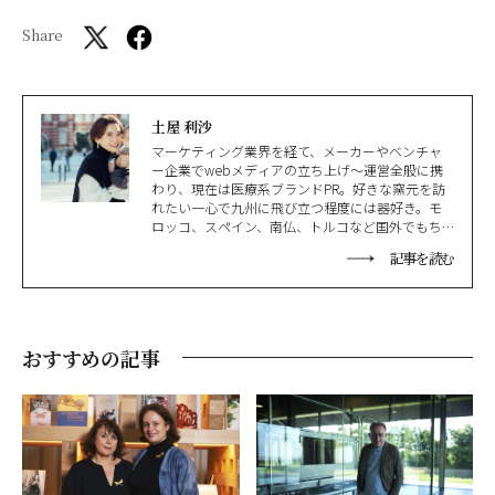
Share
土屋 利沙
マーケティング業界を経て、メーカーやベンチャ
ー企業でwebメディアの立ち上げ〜運営全般に携
わり、現在は医療系ブランドPR。好きな窯元を訪
れたい一心で九州に飛び立つ程度には器好き。モ
ロッコ、スペイン、南仏、トルコなど国外でもち
まちま収集しては慎重に機内持ち込みを繰り返
記事を読む
す。趣味は肌・髪・歯のケアとバレエ。
おすすめの記事