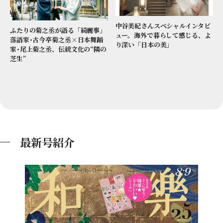
中谷美紀さんスペシャルインタビ
ふたりの菊之丞が語る「綺麗事」
ュー。海外で暮らして感じる、よ
落語家･古今亭菊之丞×日本舞踊
り深い「日本の美」
家･尾上菊之丞、伝統文化の“隣の
芝生”
最新号紹介