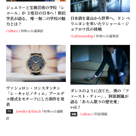
ジュエリーと宝飾芸術の学校「レ
コール」が ３度目の日本へ！新旧
日本酒を富山から世界へ。ドン ペ
学長が語る、 唯一無二の学校の魅
リニヨンを率いたリシャール・ジ
力とは？
ョフロワ氏の挑戦
Culture
和樂web編集部
Craftsmanship
和樂web編集部
ヴァシュロン・コンスタンタン
ダンスのように点てた、僕の「フ
「レ・キャビノティエ」アールデ
ァースト・ティー」。阿部顕嵐が
コ様式をモチーフにした新作を発
語る「あらん限りの歴史愛」
表
vol.7
Jewelry＆Watch
和樂web編集
PR
Culture
阿部顕嵐
連載
部