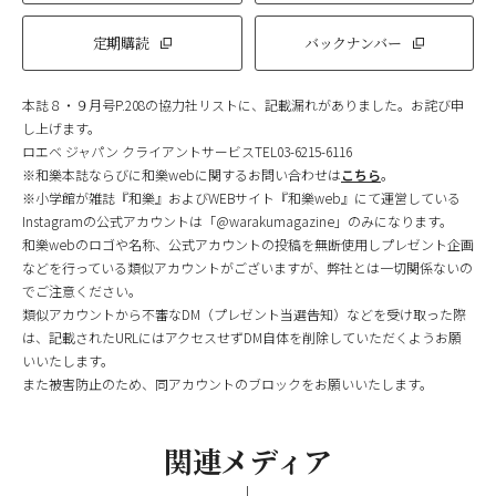
定期購読
バックナンバー
本誌８・９月号P.208の協力社リストに、記載漏れがありました。お詫び申
し上げます。
ロエベ ジャパン クライアントサービスTEL03-6215-6116
※和樂本誌ならびに和樂webに関するお問い合わせは
こちら
。
※小学館が雑誌『和樂』およびWEBサイト『和樂web』にて運営している
Instagramの公式アカウントは「@warakumagazine」のみになります。
和樂webのロゴや名称、公式アカウントの投稿を無断使用しプレゼント企画
などを行っている類似アカウントがございますが、弊社とは一切関係ないの
でご注意ください。
類似アカウントから不審なDM（プレゼント当選告知）などを受け取った際
は、記載されたURLにはアクセスせずDM自体を削除していただくようお願
いいたします。
また被害防止のため、同アカウントのブロックをお願いいたします。
関連メディア