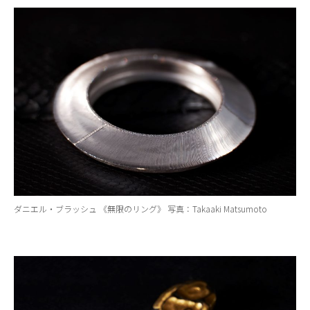
ダニエル・ブラッシュ 《無限のリング》 写真：Takaaki Matsumoto