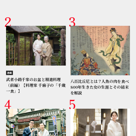
連載
武者小路千家のお盆と精進料理
八百比丘尼とは？人魚の肉を食べ
（前編）【料理家 千麻子の「千歳
800年生きた女の生涯とその結末
一食」】
を解説