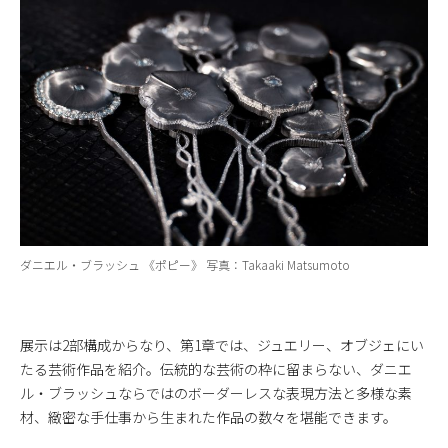
ダニエル・ブラッシュ 《ポピー》 写真：Takaaki Matsumoto
展示は2部構成からなり、第1章では、ジュエリー、オブジェにい
たる芸術作品を紹介。伝統的な芸術の枠に留まらない、ダニエ
ル・ブラッシュならではのボーダーレスな表現方法と多様な素
材、緻密な手仕事から生まれた作品の数々を堪能できます。