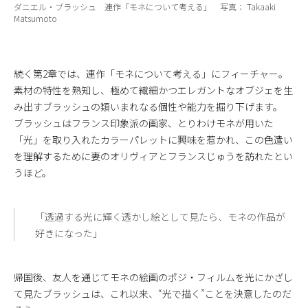
ダニエル・ブラッシュ 連作「モネについて考える」 写真： Takaaki
Matsumoto
続く第2章では、連作「モネについて考える」にフィーチャー。
素材の特性を熟知し、極めて繊細かつエレガントなオブジェを生
み出すブラッシュの類いまれなる個性や能力を掘り下げます。
ブラッシュはフランス印象派の画家、とりわけモネが用いた
「光」を取り入れたカラーパレットに興味を惹かれ、この色遣い
を理解するために妻のオリヴィアとフランスじゅうを訪れたとい
うほど。
「透過する光に輝く透かし絵として見たら、モネの作品が
好きになった」
帰国後、友人を通じてモネの絵画のポジ・フィルムを光にかざし
て見たブラッシュは、これ以来、“光で描く”ことを決意したのだ