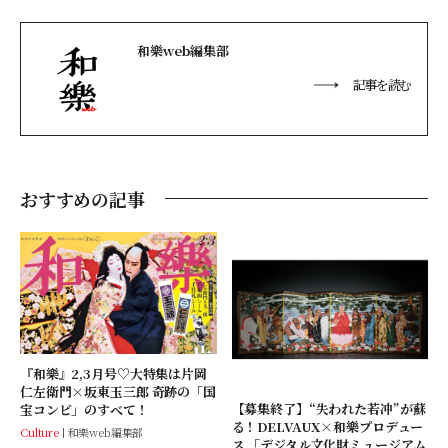
和樂web編集部
記事を読む
おすすめの記事
『和樂』2,3月号♡大特集は片岡
仁左衛門×坂東玉三郎 奇跡の「国
【募集終了】“失われた若冲”が蘇
宝コンビ」のすべて！
る！DELVAUX×和樂プロデュー
Culture
和樂web編集部
ス 「デジタル文化財ミュージアム