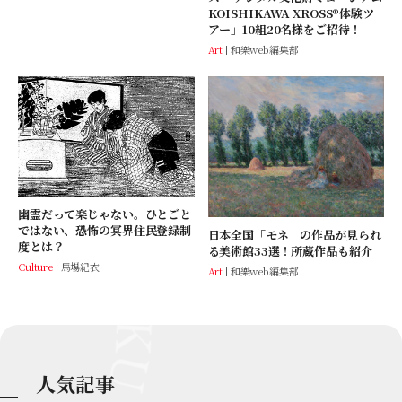
KOISHIKAWA XROSS®体験ツ
アー」10組20名様をご招待！
Art
和樂web編集部
幽霊だって楽じゃない。ひとごと
ではない、恐怖の冥界住民登録制
日本全国「モネ」の作品が見られ
度とは？
る美術館33選！所蔵作品も紹介
Culture
馬場紀衣
Art
和樂web編集部
人気記事