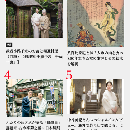
連載
武者小路千家のお盆と精進料理
八百比丘尼とは？人魚の肉を食べ
（前編）【料理家 千麻子の「千歳
800年生きた女の生涯とその結末
一食」】
を解説
中谷美紀さんスペシャルインタビ
ふたりの菊之丞が語る「綺麗事」
ュー。海外で暮らして感じる、よ
落語家･古今亭菊之丞×日本舞踊