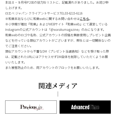
本誌８・９月号P.208の協力社リストに、記載漏れがありました。お詫び申
し上げます。
ロエベ ジャパン クライアントサービスTEL03-6215-6116
※和樂本誌ならびに和樂webに関するお問い合わせは
こちら
。
※小学館が雑誌『和樂』およびWEBサイト『和樂web』にて運営している
Instagramの公式アカウントは「@warakumagazine」のみになります。
和樂webのロゴや名称、公式アカウントの投稿を無断使用しプレゼント企画
などを行っている類似アカウントがございますが、弊社とは一切関係ないの
でご注意ください。
類似アカウントから不審なDM（プレゼント当選告知）などを受け取った際
は、記載されたURLにはアクセスせずDM自体を削除していただくようお願
いいたします。
また被害防止のため、同アカウントのブロックをお願いいたします。
関連メディア