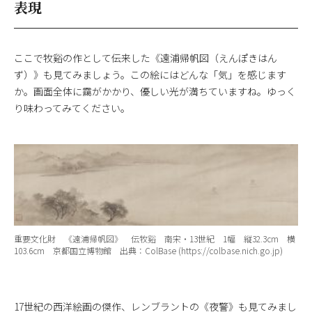
表現
ここで牧谿の作として伝来した《遠浦帰帆図（えんぽきはん
ず）》も見てみましょう。この絵にはどんな「気」を感じます
か。画面全体に靄がかかり、優しい光が満ちていますね。ゆっく
り味わってみてください。
重要文化財 《遠浦帰帆図》 伝牧谿 南宋・13世紀 1幅 縦32.3cm 横
103.6cm 京都国立博物館 出典：ColBase (https://colbase.nich.go.jp)
17世紀の西洋絵画の傑作、レンブラントの《夜警》も見てみまし