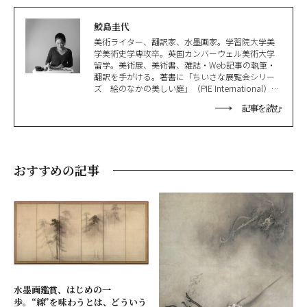
鮫島圭代
美術ライター、翻訳家、水墨画家。学習院大学美
学美術史学専攻卒。英国カンバーウェル美術大学
留学。美術展、美術書、雑誌・Web記事の執筆・
翻訳を手がける。著書に「ちいさな展覧会シリー
ズ 絵のなかの美しい庭」（PIE International）、
「正解のない絵画図鑑」（幻冬舎）、「コウペン
記事を読む
ちゃんとまなぶ世界の名画」（KADOKAWA）、訳
書に「ゴッホの地図帖 ヨーロッパをめぐる旅」
（講談社）、「男性のいない美術史 女性芸術家
たちが描くもうひとつの物語」（PIE
International）ほか多数。
おすすめの記事
https://www.tamayosamejima.com/
水墨画鑑賞、はじめの一
歩。“線”を味わうとは、どういう