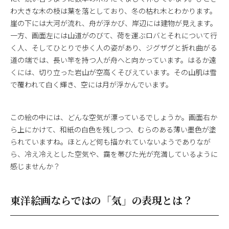
わ大きな木の枝は葉を落としており、冬の枯れ木とわかります。
崖の下には大河が流れ、舟が浮かび、岸辺には建物が見えます。
一方、画面左には山道がのびて、荷を運ぶロバとそれについて行
く人、そしてひとりで歩く人の姿があり、ジグザグと折れ曲がる
道の端では、長い竿を持つ人が舟へと向かっています。はるか遠
くには、切り立った岩山が空高くそびえています。その山肌は雪
で覆われて白く輝き、空には月が浮かんでいます。
この絵の中には、どんな空気が漂っているでしょうか。画面右か
ら上にかけて、和紙の白色を残しつつ、むらのある薄い墨色が塗
られていますね。ほとんど何も描かれていないようでありなが
ら、冷え冷えとした空気や、靄を帯びた光が充満しているように
感じませんか？
東洋絵画ならではの「気」の表現とは？