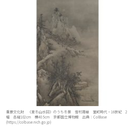
重要文化財 《夏冬山水図》のうち冬景 雪村周継 室町時代・16世紀 2
幅 各縦102cm 横40.5cm 京都国立博物館 出典：ColBase
(https://colbase.nich.go.jp)