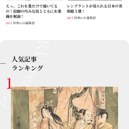
えっ、これを墨だけで描いてる
レンブラントが見られる日本の美
の！絵師の巧みな技とともに水墨
術館３選！
画を解説！
Art
和樂web編集部
Art
和樂web編集部
人気記事
ランキング