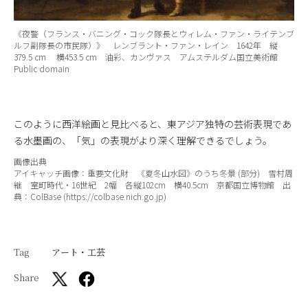
《夜警（フランス・バニング・コック隊長とウィレム・ファン・ライテンブ
ルフ副隊長の市民隊）》 レンブラント・ファン・レイン 1642年 縦
379.5 cm 横453.5 cm 油彩、カンヴァス アムステルダム国立美術館
Public domain
このように西洋絵画と見比べると、東アジア独特の芸術表現であ
る水墨画の、「気」の表現がより深く理解できるでしょう。
画像出典
アイキャッチ画像：重要文化財 《夏冬山水図》のうち冬景 (部分) 雪村周
継 室町時代・16世紀 2幅 各縦102cm 横40.5cm 京都国立博物館 出
典：ColBase (https://colbase.nich.go.jp)
Tag
アート・工芸
Share