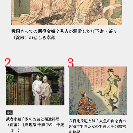
戦国きっての悪役令嬢？秀吉が溺愛した年下妻・茶々
（淀殿）の悲しき素顔
連載
武者小路千家のお盆と精進料理
八百比丘尼とは？人魚の肉を食べ
（前編）【料理家 千麻子の「千歳
800年生きた女の生涯とその結末
一食」】
を解説