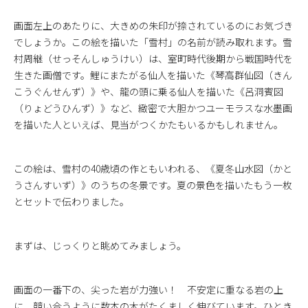
画面左上のあたりに、大きめの朱印が捺されているのにお気づき
でしょうか。この絵を描いた「雪村」の名前が読み取れます。雪
村周継（せっそんしゅうけい）は、室町時代後期から戦国時代を
生きた画僧です。鯉にまたがる仙人を描いた《琴高群仙図（きん
こうぐんせんず）》や、龍の頭に乗る仙人を描いた《呂洞賓図
（りょどうひんず）》など、緻密で大胆かつユーモラスな水墨画
を描いた人といえば、見当がつくかたもいるかもしれません。
この絵は、雪村の40歳頃の作ともいわれる、《夏冬山水図（かと
うさんすいず）》のうちの冬景です。夏の景色を描いたもう一枚
とセットで伝わりました。
まずは、じっくりと眺めてみましょう。
画面の一番下の、尖った岩が力強い！ 不安定に重なる岩の上
に、競い合うように数本の木がたくましく伸びています。ひとき