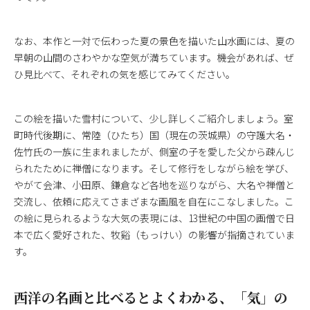
なお、本作と一対で伝わった夏の景色を描いた山水画には、夏の
早朝の山間のさわやかな空気が満ちています。機会があれば、ぜ
ひ見比べて、それぞれの気を感じてみてください。
この絵を描いた雪村について、少し詳しくご紹介しましょう。室
町時代後期に、常陸（ひたち）国（現在の茨城県）の守護大名・
佐竹氏の一族に生まれましたが、側室の子を愛した父から疎んじ
られたために禅僧になります。そして修行をしながら絵を学び、
やがて会津、小田原、鎌倉など各地を巡りながら、大名や禅僧と
交流し、依頼に応えてさまざまな画風を自在にこなしました。こ
の絵に見られるような大気の表現には、13世紀の中国の画僧で日
本で広く愛好された、牧谿（もっけい）の影響が指摘されていま
す。
西洋の名画と比べるとよくわかる、「気」の