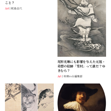
こと？
Art
鮫島圭代
尾形光琳にも影響を与えた元祖・
奇想の絵師「雪村」って誰だ？ゆ
きむら？
Art
和樂web編集部