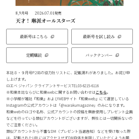
8,9月号
2026.07.01発売
天才！ 琳派オールスターズ
最新号はこちら
最新号を試し読み
定期購読
バックナンバー
本誌８・９月号P.208の協力社リストに、記載漏れがありました。お詫び申
し上げます。
ロエベ ジャパン クライアントサービスTEL03-6215-6116
※和樂本誌ならびに和樂webに関するお問い合わせは
こちら
。
※小学館が雑誌『和樂』およびWEBサイト『和樂web』にて運営している
Instagramの公式アカウントは「@warakumagazine」のみになります。
和樂webのロゴや名称、公式アカウントの投稿を無断使用しプレゼント企画
などを行っている類似アカウントがございますが、弊社とは一切関係ないの
でご注意ください。
類似アカウントから不審なDM（プレゼント当選告知）などを受け取った際
は、記載されたURLにはアクセスせずDM自体を削除していただくようお願