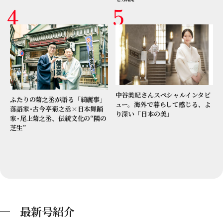
中谷美紀さんスペシャルインタビ
ふたりの菊之丞が語る「綺麗事」
ュー。海外で暮らして感じる、よ
落語家･古今亭菊之丞×日本舞踊
り深い「日本の美」
家･尾上菊之丞、伝統文化の“隣の
芝生”
最新号紹介