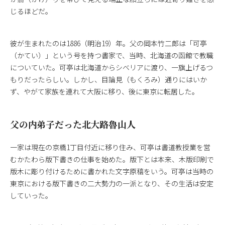
じるほどだ。
彼が生まれたのは1886（明治19）年。父の岡本竹二郎は「可亭
（かてい）」という号を持つ書家で、当時、北海道の函館で教職
についていた。可亭は北海道からシベリアに渡り、一旗上げるつ
もりだったらしい。しかし、目論見（もくろみ）通りにはいか
ず、やがて家族を連れて大阪に移り、後に東京に転居した。
父の内弟子だった北大路魯山人
一家は現在の京橋1丁目付近に移り住み、可亭は書道教授業を営
むかたわら版下書きの仕事を始めた。版下とは本来、木版印刷で
版木に彫り付けるために書かれた文字原稿をいう。可亭は当時の
東京における版下書きの二大勢力の一派となり、その生活は安定
していった。