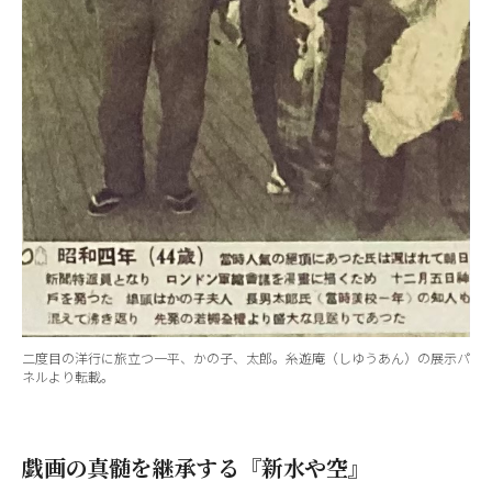
二度目の洋行に旅立つ一平、かの子、太郎。糸遊庵（しゆうあん）の展示パ
ネルより転載。
戯画の真髄を継承する『新水や空』