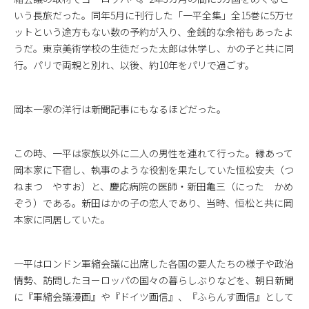
いう長旅だった。同年5月に刊行した「一平全集」全15巻に5万セ
ットという途方もない数の予約が入り、金銭的な余裕もあったよ
うだ。東京美術学校の生徒だった太郎は休学し、かの子と共に同
行。パリで両親と別れ、以後、約10年をパリで過ごす。
岡本一家の洋行は新聞記事にもなるほどだった。
この時、一平は家族以外に二人の男性を連れて行った。縁あって
岡本家に下宿し、執事のような役割を果たしていた恒松安夫（つ
ねまつ やすお）と、慶応病院の医師・新田亀三（にった かめ
ぞう）である。新田はかの子の恋人であり、当時、恒松と共に岡
本家に同居していた。
一平はロンドン軍縮会議に出席した各国の要人たちの様子や政治
情勢、訪問したヨーロッパの国々の暮らしぶりなどを、朝日新聞
に『軍縮会議漫画』や『ドイツ画信』、『ふらんす画信』として