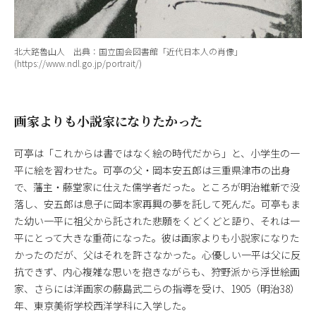
北大路魯山人 出典：国立国会図書館「近代日本人の肖像」
(https://www.ndl.go.jp/portrait/)
画家よりも小説家になりたかった
可亭は「これからは書ではなく絵の時代だから」と、小学生の一
平に絵を習わせた。可亭の父・岡本安五郎は三重県津市の出身
で、藩主・藤堂家に仕えた儒学者だった。ところが明治維新で没
落し、安五郎は息子に岡本家再興の夢を託して死んだ。可亭もま
た幼い一平に祖父から託された悲願をくどくどと語り、それは一
平にとって大きな重荷になった。彼は画家よりも小説家になりた
かったのだが、父はそれを許さなかった。心優しい一平は父に反
抗できず、内心複雑な思いを抱きながらも、狩野派から浮世絵画
家、さらには洋画家の藤島武二らの指導を受け、1905（明治38）
年、東京美術学校西洋学科に入学した。