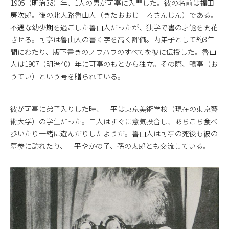
1905（明治38）年、1人の男が可亭に入門した。彼の名前は福田
房次郎。後の北大路魯山人（きたおおじ ろさんじん）である。
不遇な幼少期を過ごした魯山人だったが、独学で書の才能を開花
させる。可亭は魯山人の書く字を高く評価。内弟子として約3年
間にわたり、版下書きのノウハウのすべてを彼に伝授した。魯山
人は1907（明治40）年に可亭のもとから独立。その際、鴨亭（お
うてい）という号を贈られている。
彼が可亭に弟子入りした時、一平は東京美術学校（現在の東京藝
術大学）の学生だった。二人はすぐに意気投合し、あちこち食べ
歩いたり一緒に遊んだりしたようだ。魯山人は可亭の死後も彼の
墓参に訪れたり、一平やかの子、孫の太郎とも交流している。