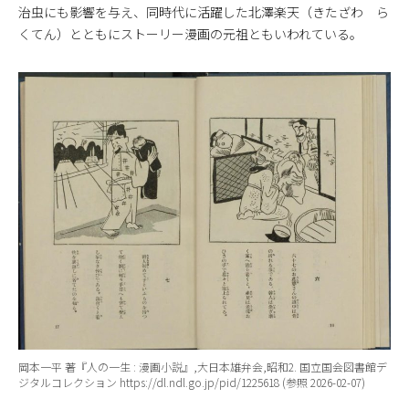
治虫にも影響を与え、同時代に活躍した北澤楽天（きたざわ ら
くてん）とともにストーリー漫画の元祖ともいわれている。
岡本一平 著『人の一生 : 漫画小説』,大日本雄弁会,昭和2. 国立国会図書館デ
ジタルコレクション https://dl.ndl.go.jp/pid/1225618 (参照 2026-02-07)