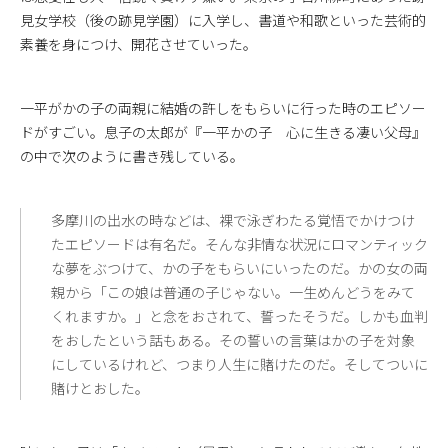
見女学校（後の跡見学園）に入学し、書道や和歌といった芸術的
素養を身につけ、開花させていった。
一平がかの子の両親に結婚の許しをもらいに行った時のエピソー
ドがすごい。息子の太郎が『一平かの子 心に生きる凄い父母』
の中で次のように書き残している。
多摩川の出水の時などは、裸で泳ぎわたる覚悟でかけつけ
たエピソードは有名だ。そんな非情な状況にロマンティック
な夢をぶつけて、かの子をもらいにいったのだ。かの女の両
親から「この娘は普通の子じゃない。一生めんどうをみて
くれますか。」と念をおされて、誓ったそうだ。しかも血判
をおしたという話もある。その誓いの言葉はかの子を対象
にしているけれど、つまり人生に賭けたのだ。そしてついに
賭けとおした。