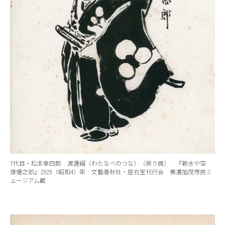
7代目・松本幸四郎 渡邊綱（わたなべのつな）（戻り橋） 『新水や空
俳優之部』1929（昭和4）年 文藝春秋社・座右宝刊行会 美濃加茂市民ミ
ュージアム蔵