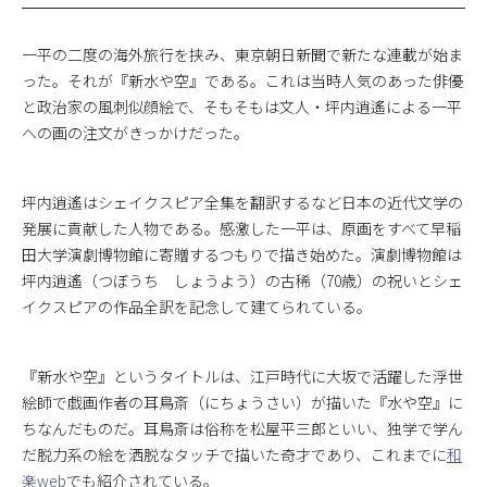
一平の二度の海外旅行を挟み、東京朝日新聞で新たな連載が始ま
った。それが『新水や空』である。これは当時人気のあった俳優
と政治家の風刺似顔絵で、そもそもは文人・坪内逍遙による一平
への画の注文がきっかけだった。
坪内逍遙はシェイクスピア全集を翻訳するなど日本の近代文学の
発展に貢献した人物である。感激した一平は、原画をすべて早稲
田大学演劇博物館に寄贈するつもりで描き始めた。演劇博物館は
坪内逍遙（つぼうち しょうよう）の古稀（70歳）の祝いとシェ
イクスピアの作品全訳を記念して建てられている。
『新水や空』というタイトルは、江戸時代に大坂で活躍した浮世
絵師で戯画作者の耳鳥斎（にちょうさい）が描いた『水や空』に
ちなんだものだ。耳鳥斎は俗称を松屋平三郎といい、独学で学ん
だ脱力系の絵を洒脱なタッチで描いた奇才であり、これまでに
和
楽web
でも紹介されている。