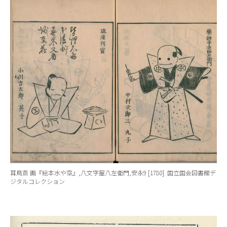
耳鳥斎 画『絵本水や空』,八文字屋八左衛門,安永9 [1780]. 国立国会図書館デ
ジタルコレクション