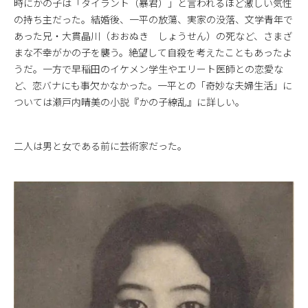
時にかの子は「タイラント（暴君）」と言われるほど激しい気性
の持ち主だった。結婚後、一平の放蕩、実家の没落、文学青年で
あった兄・大貫晶川（おおぬき しょうせん）の死など、さまざ
まな不幸がかの子を襲う。絶望して自殺を考えたこともあったよ
うだ。一方で早稲田のイケメン学生やエリート医師との恋愛な
ど、恋バナにも事欠かなかった。一平との「奇妙な夫婦生活」に
ついては瀬戸内晴美の小説『かの子繚乱』に詳しい。
二人は男と女である前に芸術家だった。