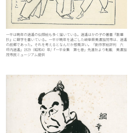
一平は晩年の逍遙の似顔絵も多く描いている。逍遙はかの子の著書『散華
抄』に題字を書いている。一平が晩年を過ごした岐阜県美濃加茂市は、逍遙
の故郷であった。それを考えるとなんだか感慨深い。「劇作家絵評判 六
坪内逍遙」1929（昭和4）年/『一平全集 第七巻」先進社より転載 美濃加
茂市民ミュージアム提供