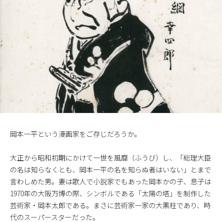
岡本一平という漫画家をご存じだろうか。
大正から昭和初期にかけて一世を風靡（ふうび）し、「総理大臣
の名は知らなくとも、岡本一平の名を知らぬ者はいない」とまで
言わしめた男。妻は歌人で小説家でもあった岡本かの子、息子は
1970年の大阪万博の際、シンボルである「太陽の塔」を制作した
芸術家・岡本太郎である。まさに芸術家一家の大黒柱であり、時
代のスーパースターだった。