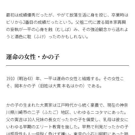
最初は成績優秀だったが、やがて放蕩生活に身を投じ、卒業時は
ビリから2番目の成績だったという。父祖二代に渡る岡本家再興
の妄執が一平の心身を蝕（むしば）み、その強迫観念から逃れよ
うと酒色に耽（ふけ）ったのかもしれない。
運命の女性・かの子
1910（明治43）年、一平は運命の女性と結婚する。その女性こ
そ、岡本かの子（旧姓は大貫 本名はかの）である。
かの子の生まれた大貫家は江戸時代から続く豪農で、現在の神奈
川県川崎市の二子（ふたご）地区、いわゆるニコタマにあった。
父の寅吉は10人兄妹の長女だったかの子を偏愛し、乳母は彼女に
いわゆる早期のエリート教育を施した。早熟で利発だったかの子
は感受性も人一倍鋭く負けず嫌い。東京の小石川柳町にあった跡