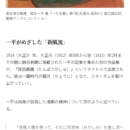
夏目漱石画像 岡本一平 著『一平全集』第7巻,先進社,昭和4-5. 国立国会図
書館デジタルコレクション
一平がめざした「新風流」
1914（大正3）年、大正元（1912）年8月から翌（1913）年2月ま
での間に朝日新聞に掲載された一平の記事を集めた初の作品集
が、『探訪画趣（たんぼうがしゅ）』というタイトルで出版され
た。彼は一躍時代の寵児（ちょうじ）となり、スターダムを駆け
上がっていく。
一平は自身が目指した漫画の精神について次のように述べてい
る。
「世態人情を穿って、それに可笑味（おかしみ）を差し添へ