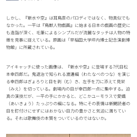
しかし、『新水や空』は耳鳥斎のパロディではなく、物真似でも
なかった。一平は『鳥獣人物戯画』に始まる日本の戯画の歴史に
も造詣が深く、毛筆によるシンプルだが流麗なタッチは人物の特
徴を見事に捉えている。原画は「早稲田大学坪内博士記念演劇博
物館」に所蔵されている。
アイキャッチに使った画像は、『新水や空』に登場する7代目松
本幸四郎だ。鬼退治で知られる渡邊綱（わたなべのつな）を演じ
る幸四郎はぎょろりと目を剥（む）き、左手を刀に添えて見栄
（みえ）を切っている。劇場内の目が幸四郎一点に集中する。迫
真の演技だが、一平の手にかかると、どこかユーモラスで愛嬌
（あいきょう）たっぷりの綱になる。特にその表情は新聞読者の
目を釘付けにせずにはおかない目力の豊かさと気迫に満ちてい
る。それは歌舞伎の本質をついているのではないか。