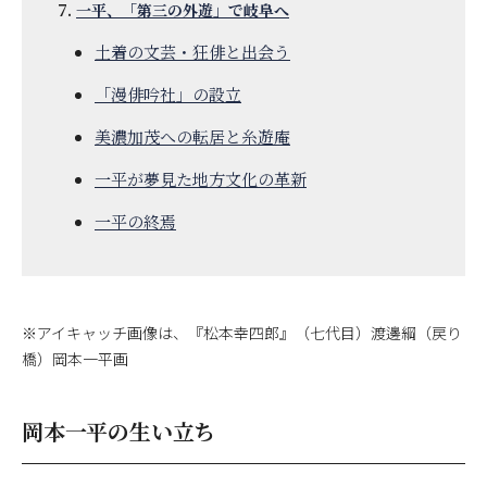
一平、「第三の外遊」で岐阜へ
土着の文芸・狂俳と出会う
「漫俳吟社」の設立
美濃加茂への転居と糸遊庵
一平が夢見た地方文化の革新
一平の終焉
※アイキャッチ画像は、『松本幸四郎』（七代目）渡邊綱（戻り
橋）岡本一平画
岡本一平の生い立ち