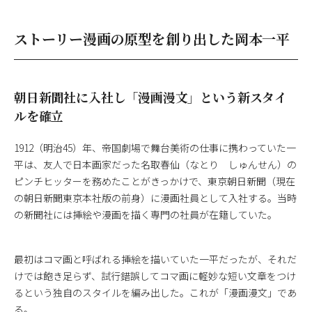
ストーリー漫画の原型を創り出した岡本一平
朝日新聞社に入社し「漫画漫文」という新スタイ
ルを確立
1912（明治45）年、帝国劇場で舞台美術の仕事に携わっていた一
平は、友人で日本画家だった名取春仙（なとり しゅんせん）の
ピンチヒッターを務めたことがきっかけで、東京朝日新聞（現在
の朝日新聞東京本社版の前身）に漫画社員として入社する。当時
の新聞社には挿絵や漫画を描く専門の社員が在籍していた。
最初はコマ画と呼ばれる挿絵を描いていた一平だったが、それだ
けでは飽き足らず、試行錯誤してコマ画に軽妙な短い文章をつけ
るという独自のスタイルを編み出した。これが「漫画漫文」であ
る。