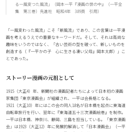
る一風変つた風流」（岡本一平『漫画の世の中』（一平全
集 第三巻）先進社 昭和4年 389頁 引用）
「一風変わった風流」こそ「新風流」であり、この言葉は一平漫
画を考えるうえでの重要なキーワードだ。そして、それは高尚な
趣味をいうのではなく、「古い芸術の型を破って、新しいものを
創造する（『一平かの子 心に生きる凄い父母』岡本太郎）」こ
とであった。
ストーリー漫画の元祖として
1915（大正4）年、新聞社の漫画記者たちによって日本初の漫画
家集団「東京漫画会」が組織され、一平は会長格となる。
1921（大正10）年にはこの会の同人18名が日本橋を起点に東海道
自転車旅行を行い、翌年に『東海道五十三次漫画絵巻』を制作。
一平は日本橋、神奈川、静岡、三島を担当している。「東京漫画
会」は1923（大正12）年に発展的解消して「日本漫画会」（一平