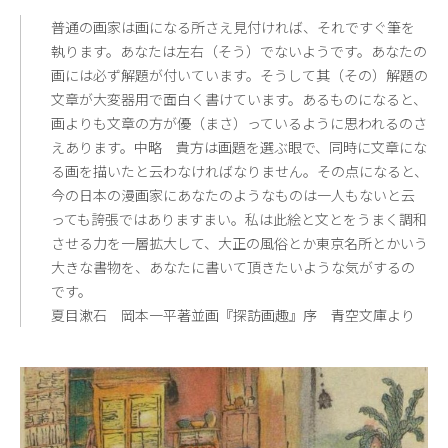
普通の画家は画になる所さえ見付ければ、それですぐ筆を
執ります。あなたは左右（そう）でないようです。あなたの
画には必ず解題が付いています。そうして其（その）解題の
文章が大変器用で面白く書けています。あるものになると、
画よりも文章の方が優（まさ）っているように思われるのさ
えあります。中略 貴方は画題を選ぶ眼で、同時に文章にな
る画を描いたと云わなければなりません。その点になると、
今の日本の漫画家にあなたのようなものは一人もないと云
っても誇張ではありますまい。私は此絵と文とをうまく調和
させる力を一層拡大して、大正の風俗とか東京名所とかいう
大きな書物を、あなたに書いて頂きたいような気がするの
です。
夏目漱石 岡本一平著並画『探訪画趣』序 青空文庫より