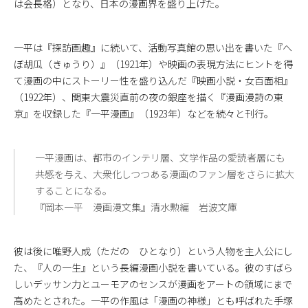
は会長格）となり、日本の漫画界を盛り上げた。
一平は『探訪画趣』に続いて、活動写真館の思い出を書いた『へ
ぼ胡瓜（きゅうり）』（1921年）や映画の表現方法にヒントを得
て漫画の中にストーリー性を盛り込んだ『映画小説・女百面相』
（1922年）、関東大震災直前の夜の銀座を描く『漫画漫詩の東
京』を収録した『一平漫画』（1923年）などを続々と刊行。
一平漫画は、都市のインテリ層、文学作品の愛読者層にも
共感を与え、大衆化しつつある漫画のファン層をさらに拡大
することになる。
『岡本一平 漫画漫文集』清水勲編 岩波文庫
彼は後に唯野人成（ただの ひとなり）という人物を主人公にし
た、『人の一生』という長編漫画小説を書いている。彼のすばら
しいデッサン力とユーモアのセンスが漫画をアートの領域にまで
高めたとされた。一平の作風は「漫画の神様」とも呼ばれた手塚