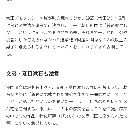
大正デモクラシーの嵐が吹き荒れるなか、1925（大正14）年3月
に普通選挙法が議会で可決され、一平は朝日新聞に「普選案早わ
かり」というタイトルで10作品を発表。それまで一定額以上の納
税者にしか与えられなかった選挙権が財産に関係なく25歳以上の
男子に与えられるようになったことを、わかりやすく表現してい
る。
文豪・夏目漱石も激賞
漫画漫文は評判も上々で、文豪・夏目漱石の目にも留まった。漱
石が同僚に「新聞に掲載された挿絵を集めて一冊の本にしてはど
うか」と話したというのを聞いた一平は、手持ちの絵を持って漱
石宅を訪問する。漱石は一平の本の序文を書くことを快諾。序文
の中で彼の作品、特に解題（げだい）の文章（画に添えられた文
章）について激賞している。