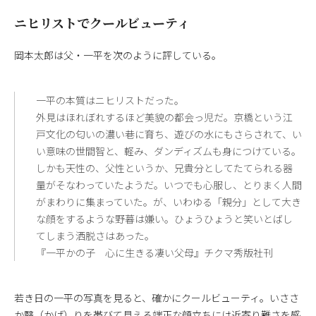
ニヒリストでクールビューティ
岡本太郎は父・一平を次のように評している。
一平の本質はニヒリストだった。
外見はほれぼれするほど美貌の都会っ児だ。京橋という江
戸文化の匂いの濃い巷に育ち、遊びの水にもさらされて、い
い意味の世間智と、軽み、ダンディズムも身につけている。
しかも天性の、父性というか、兄貴分としてたてられる器
量がそなわっていたようだ。いつでも心服し、とりまく人間
がまわりに集まっていた。が、いわゆる「親分」として大き
な顔をするような野暮は嫌い。ひょうひょうと笑いとばし
てしまう洒脱さはあった。
『一平かの子 心に生きる凄い父母』チクマ秀版社刊
若き日の一平の写真を見ると、確かにクールビューティ。いささ
か翳（かげ）りを帯びて見える端正な顔立ちには近寄り難さを感