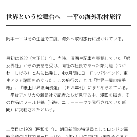
世界という桧舞台へ 一平の海外取材旅行
岡本一平はその生涯で二度、海外へ取材旅行に出かけている。
最初は1922（大正11）年。当時、漫画や記事を寄稿していた「婦
女界社」からの要請を受け、同社の社長であった都河龍（つが
わ しげみ）と共に出発し、4カ月間にヨーロッパやインド、東
南アジア諸国をめぐった。この旅行のことは『世界一周の絵手
紙』、『紙上世界漫画漫遊』（1924年刊）にまとめられている。
一平はアメリカの新聞社で記者たちが見守る中、漫画を描き、そ
の作品はワールド紙（当時、ニューヨークで発行されていた新
聞）に掲載されたという。
二度目は1929（昭和4）年。朝日新聞の特派員としてロンドン軍
縮会議の取材でヨーロッパへ。2年3カ月の間に9カ国をめぐると