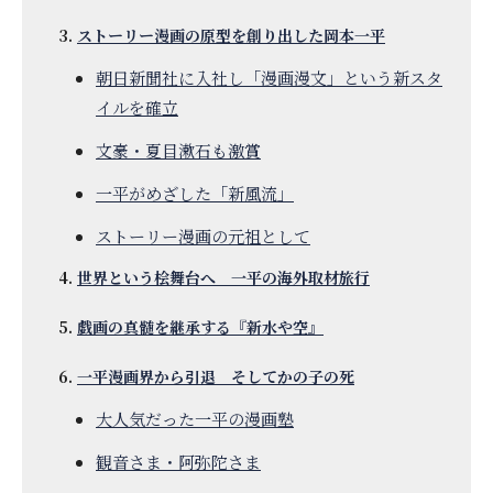
ストーリー漫画の原型を創り出した岡本一平
朝日新聞社に入社し「漫画漫文」という新スタ
イルを確立
文豪・夏目漱石も激賞
一平がめざした「新風流」
ストーリー漫画の元祖として
世界という桧舞台へ 一平の海外取材旅行
戯画の真髄を継承する『新水や空』
一平漫画界から引退 そしてかの子の死
大人気だった一平の漫画塾
観音さま・阿弥陀さま