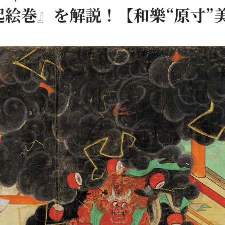
起絵巻』を解説！【和樂“原寸”