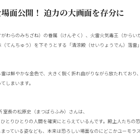
場面公開！ 迫力の大画面を存分に
すがわらのみちざね）の眷属（けんぞく）、火雷火気毒王（からい
誅（てんちゅう）を下そうとする「清涼殿（せいりょうでん）落雷
る雷は鮮やかな金色で、大きく鋭く折れ曲がりながら放たれており
ってしまいます。
所 室長の松原史（まつばらふみ）さんは、
、ひとりひとりの人間を確実にとらえているんです。殿上人たちの
しまっている姿なども、本来は恐ろしい場面なのにどこかユーモラ