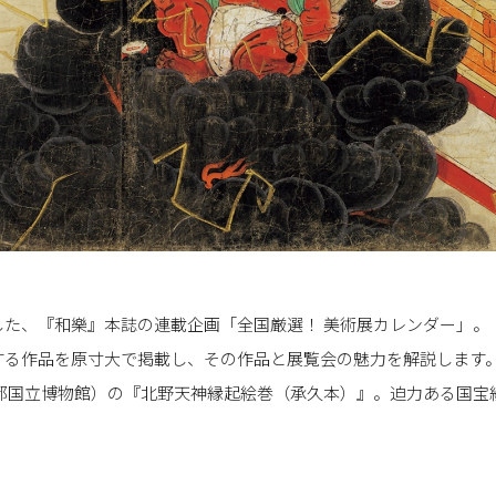
た、『和樂』本誌の連載企画「全国厳選！ 美術展カレンダー」。【
する作品を原寸大で掲載し、その作品と展覧会の魅力を解説します
京都国立博物館）の『北野天神縁起絵巻（承久本）』。迫力ある国宝