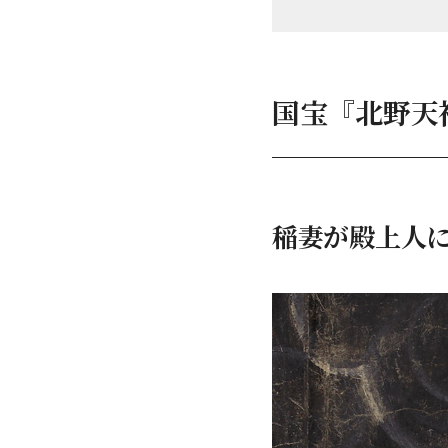
国宝『北野天
稲妻が殿上人