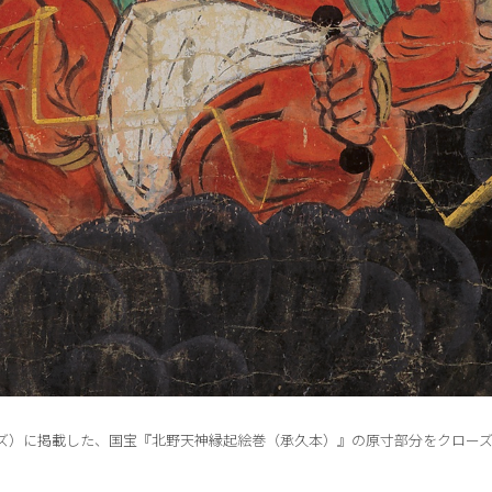
イズ）に掲載した、国宝『北野天神縁起絵巻（承久本）』の原寸部分をクロー