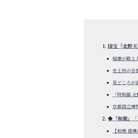
国宝『北野天
稲妻が殿上
史上初の全
見どころが
「特別展 北
京都国立博物
◆『和樂』「
【和樂 提