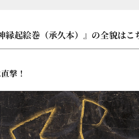
神縁起絵巻（承久本）』の全貌はこ
に直撃！