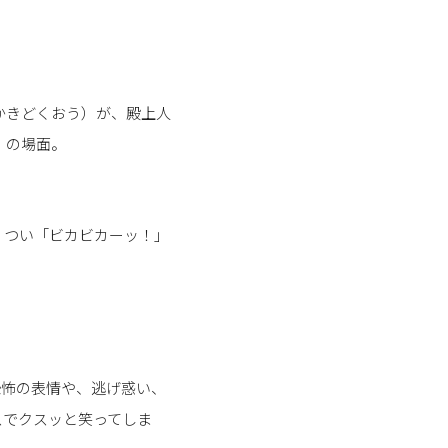
かきどくおう）が、殿上人
」の場面。
、つい「ビカビカーッ！」
恐怖の表情や、逃げ惑い、
スでクスッと笑ってしま