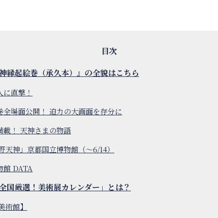
神縁起絵巻（承久本）』の全貌はこちら
人に直撃！
巻全場面公開！ 迫力の大画面を存分に
満載！ 天神さまの物語
野天神」京都国立博物館（～6/14）
館 DATA
全国厳選！美術展カレンダー」とは？
携美術館】