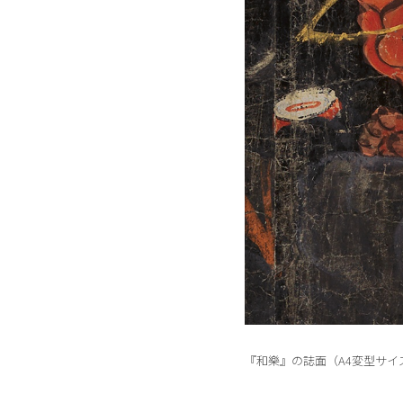
『和樂』の誌面（A4変型サ