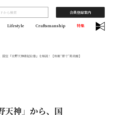
会員登録案内
Lifestyle
Craftsmanship
特集
ら、国宝『北野天神縁起絵巻』を解説！【和樂“原寸”美術館】
北野天神」から、国