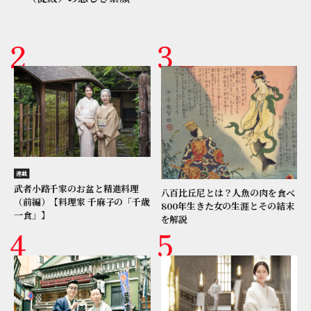
連載
武者小路千家のお盆と精進料理
八百比丘尼とは？人魚の肉を食べ
（前編）【料理家 千麻子の「千歳
800年生きた女の生涯とその結末
一食」】
を解説