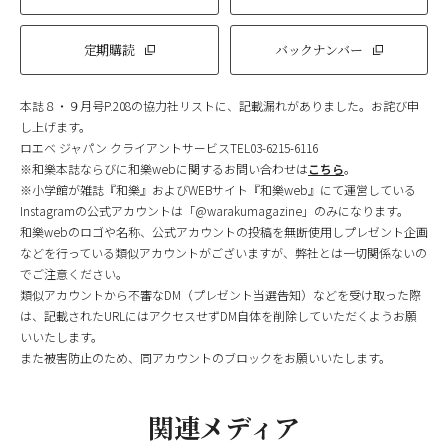
定期購読
バックナンバー
本誌８・９月号P.208の協力社リストに、記載漏れがありました。お詫び申
し上げます。
ロエベ ジャパン クライアントサービスTEL03-6215-6116
※和樂本誌ならびに和樂webに関するお問い合わせは
こちら
。
※小学館が雑誌『和樂』およびWEBサイト『和樂web』にて運営している
Instagramの公式アカウントは「@warakumagazine」のみになります。
和樂webのロゴや名称、公式アカウントの投稿を無断使用しプレゼント企画
などを行っている類似アカウントがございますが、弊社とは一切関係ないの
でご注意ください。
類似アカウントから不審なDM（プレゼント当選告知）などを受け取った際
は、記載されたURLにはアクセスせずDM自体を削除していただくようお願
いいたします。
また被害防止のため、同アカウントのブロックをお願いいたします。
関連メディア