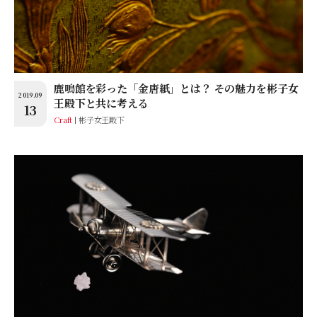
鹿鳴館を彩った「金唐紙」とは？ その魅力を彬子女
2019.09
王殿下と共に考える
13
Craft
彬子女王殿下