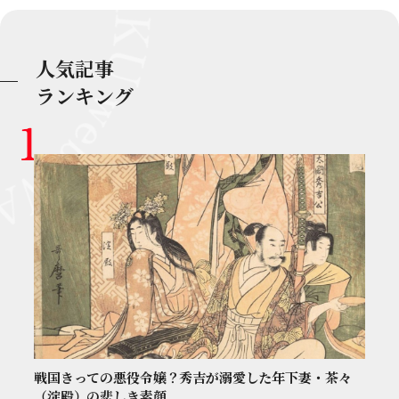
人気記事
ランキング
戦国きっての悪役令嬢？秀吉が溺愛した年下妻・茶々
（淀殿）の悲しき素顔