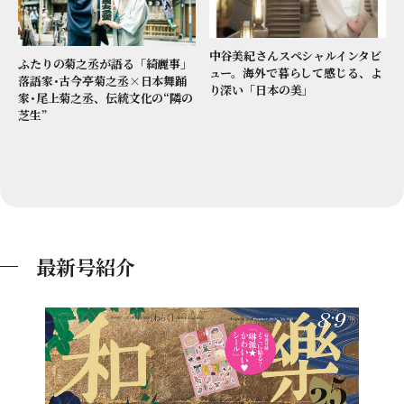
中谷美紀さんスペシャルインタビ
ふたりの菊之丞が語る「綺麗事」
ュー。海外で暮らして感じる、よ
落語家･古今亭菊之丞×日本舞踊
り深い「日本の美」
家･尾上菊之丞、伝統文化の“隣の
芝生”
最新号紹介