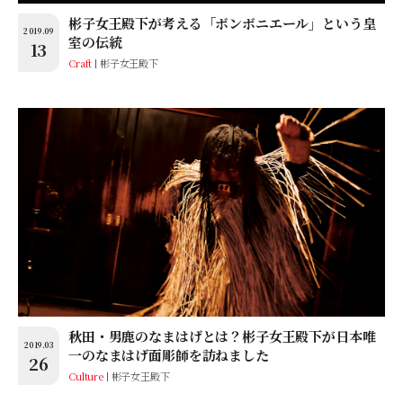
彬子女王殿下が考える「ボンボニエール」という皇
2019.09
室の伝統
13
Craft
彬子女王殿下
秋田・男鹿のなまはげとは？彬子女王殿下が日本唯
2019.03
一のなまはげ面彫師を訪ねました
26
Culture
彬子女王殿下