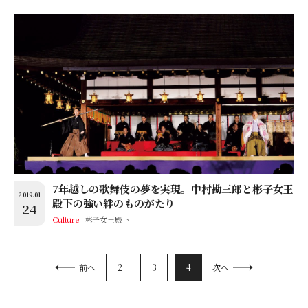
7年越しの歌舞伎の夢を実現。中村勘三郎と彬子女王
2019.01
殿下の強い絆のものがたり
24
Culture
彬子女王殿下
2
3
4
前へ
次へ