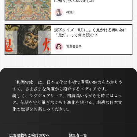
に知りたい10の楽しみ
樽瀬川
漢字クイズ！8月によく見かける赤い物！
「鬼灯」って何と読む？
瓦谷登貴子
「和樂web」は、日本文化の多様で奥深い魅力をわかりや
すく、さまざまな角度から紹介するメディアです。
美しく、ラグジュアリーで、格調高いながらも時にはロッ
ク。伝統を守り継ぎながらも進化を続ける、幽遠な日本文
化の世界をお楽しみください。
広告掲載をご検討の方へ
執筆者一覧