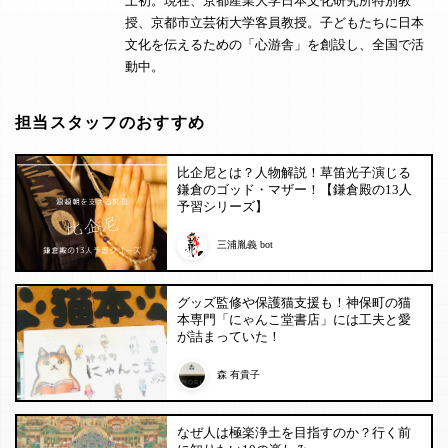
上初。現在、京都産業大学日本文化研究所特別教
授、京都市立芸術大学客員教授。子どもたちに日本
文化を伝えるための「心游舎」を創設し、全国で活
動中。
担当スタッフのおすすめ
比企尼とは？人物解説！草笛光子演じる
鎌倉のゴッド・マザー！【鎌倉殿の13人
予習シリーズ】
三浦胤義 bot
グッズ監修や保護猫支援も！神保町の猫
本専門「にゃんこ堂書店」には工夫と愛
が詰まっていた！
森 有貴子
なぜ人は極楽浄土を目指すのか？行く前