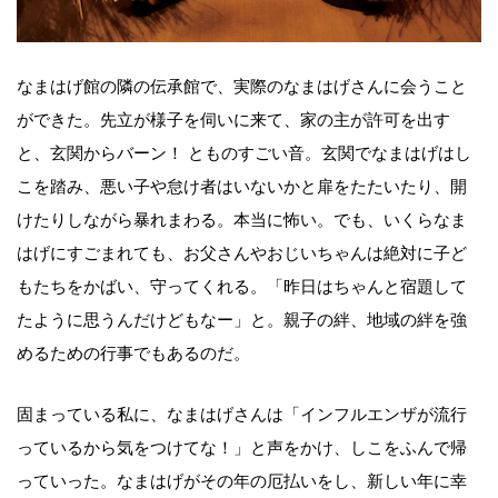
なまはげ館の隣の伝承館で、実際のなまはげさんに会うこと
ができた。先立が様子を伺いに来て、家の主が許可を出す
と、玄関からバーン！ とものすごい音。玄関でなまはげはし
こを踏み、悪い子や怠け者はいないかと扉をたたいたり、開
けたりしながら暴れまわる。本当に怖い。でも、いくらなま
はげにすごまれても、お父さんやおじいちゃんは絶対に子ど
もたちをかばい、守ってくれる。「昨日はちゃんと宿題して
たように思うんだけどもなー」と。親子の絆、地域の絆を強
めるための行事でもあるのだ。
固まっている私に、なまはげさんは「インフルエンザが流行
っているから気をつけてな！」と声をかけ、しこをふんで帰
っていった。なまはげがその年の厄払いをし、新しい年に幸