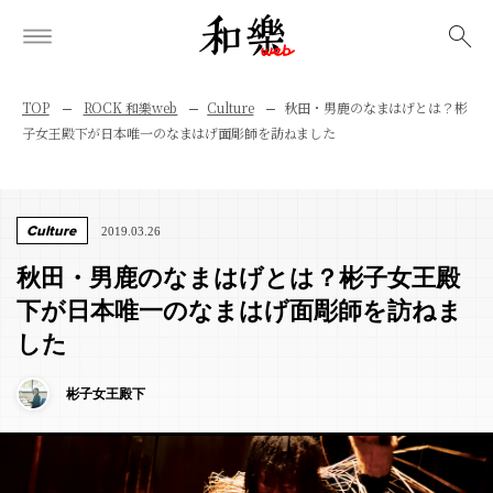
検索
TOP
ROCK 和樂web
Culture
秋田・男鹿のなまはげとは？彬
子女王殿下が日本唯一のなまはげ面彫師を訪ねました
Culture
2019.03.26
秋田・男鹿のなまはげとは？彬子女王殿
下が日本唯一のなまはげ面彫師を訪ねま
した
彬子女王殿下