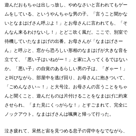
遊んだおもちゃは出しっ放し、やめなさいと言われてもゲー
ムをしている、というやんちゃな男の子。「言うこと聞かな
いとなまはげさん呼ぶよ！」とお母さんに言われても、「そ
んなん来るわけないし！」とどこ吹く風だ。ここで、別室で
待機していたなまはげの出番。お母さんが「なまはげさー
ん」と呼ぶと、窓から恐ろしい形相のなまはげが大きな音を
立てて、「悪い子はいねがー！」と家に入ってくるではない
か。「悪い子」の自覚のあるらしい男の子は、「ぎゃー！」
と叫びながら、部屋中を逃げ回り、お母さんに抱きついて、
「ごめんなさい～！」と大号泣。お母さんの言うことをちゃ
んと聞くこと、遊んだものは片付けることをなまはげに約束
させられ、「また見にくっがらな！」とすごまれて、完全に
ノックアウト。なまはげさんは颯爽と帰って行った。
泣き疲れて、呆然と宙を見つめる息子の背中をなでながら、