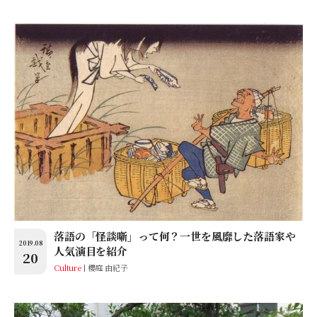
落語の「怪談噺」って何？一世を風靡した落語家や
2019.08
人気演目を紹介
20
Culture
櫻庭 由紀子