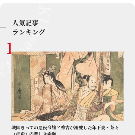
人気記事
ランキング
戦国きっての悪役令嬢？秀吉が溺愛した年下妻・茶々
（淀殿）の悲しき素顔