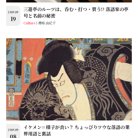
三遊亭のルーツは、呑む・打つ・買う!? 落語家の亭
2019.09
号と名前の秘密
19
Culture
櫻庭 由紀子
イケメン＝様子が良い？ ちょっぴりツウな落語の業
2019.09
界用語と裏話
08