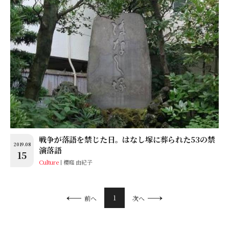
戦争が落語を禁じた日。はなし塚に葬られた53の禁
2019.08
演落語
15
Culture
櫻庭 由紀子
1
前へ
次へ