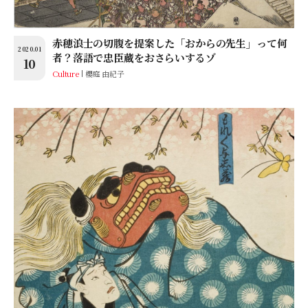
赤穂浪士の切腹を提案した「おからの先生」って何
2020.01
者？落語で忠臣蔵をおさらいするゾ
10
Culture
櫻庭 由紀子