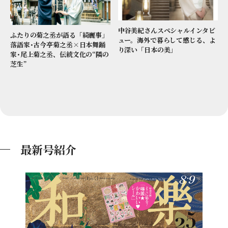
中谷美紀さんスペシャルインタビ
ふたりの菊之丞が語る「綺麗事」
ュー。海外で暮らして感じる、よ
落語家･古今亭菊之丞×日本舞踊
り深い「日本の美」
家･尾上菊之丞、伝統文化の“隣の
芝生”
最新号紹介