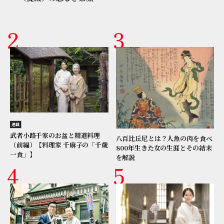
連載
武者小路千家のお盆と精進料理
八百比丘尼とは？人魚の肉を食べ
（前編）【料理家 千麻子の「千歳
800年生きた女の生涯とその結末
一食」】
を解説