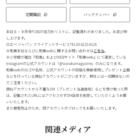
定期購読
バックナンバー
本誌８・９月号P.208の協力社リストに、記載漏れがありました。お詫び申
し上げます。
ロエベ ジャパン クライアントサービスTEL03-6215-6116
※和樂本誌ならびに和樂webに関するお問い合わせは
こちら
。
※小学館が雑誌『和樂』およびWEBサイト『和樂web』にて運営している
Instagramの公式アカウントは「@warakumagazine」のみになります。
和樂webのロゴや名称、公式アカウントの投稿を無断使用しプレゼント企画
などを行っている類似アカウントがございますが、弊社とは一切関係ないの
でご注意ください。
類似アカウントから不審なDM（プレゼント当選告知）などを受け取った際
は、記載されたURLにはアクセスせずDM自体を削除していただくようお願
いいたします。
また被害防止のため、同アカウントのブロックをお願いいたします。
関連メディア