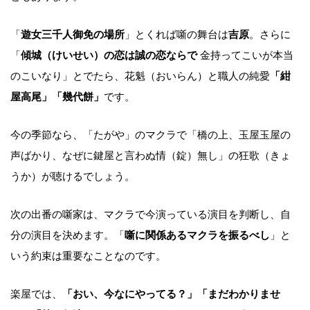
「
遊女三千人御免の場所
」とくれば噺の舞台は
吉原
。さらに
「
傾城（けいせい）の恋は誠の恋ならで
金持ってこいが本当
のこいなり」とでたら、花魁（おいらん）と職人の純愛
「紺
屋高尾」「幾代餅」
です。
今の季節なら、「たがや」のマクラで「橋の上、玉屋玉屋の
声ばかり、なぜに鍵屋と言わぬ情（錠）無し」の狂歌（きょ
うか）が聴けるでしょう。
次の出番の噺家は、マクラで今演っている演目を判断し、自
分の演目を決めます。「
噺に関係あるマクラを振るべし
」と
いう約束は重要なことなのです。
楽屋では、
「おい、今なにやってる？」「まだわかりませ