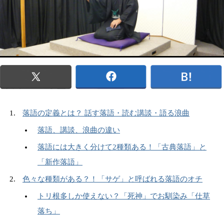
落語の定義とは？ 話す落語・読む講談・語る浪曲
落語、講談、浪曲の違い
落語には大きく分けて2種類ある！「古典落語」と
「新作落語」
色々な種類がある？！「サゲ」と呼ばれる落語のオチ
トリ根多しか使えない？「死神」でお馴染み「仕草
落ち」