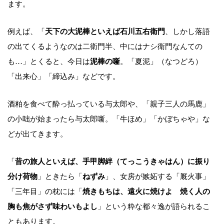
ます。
例えば、「
天下の大泥棒といえば石川五右衛門
、しかし落語
の出てくるようなのは二衛門半、中にはナシ衛門なんての
も…」とくると、今日は
泥棒の噺
。「夏泥」（なつどろ）
「出来心」「締込み」などです。
酒粕を食べて酔っ払っている与太郎や、「親子三人の馬鹿」
の小咄が始まったら与太郎噺。「牛ほめ」「かぼちゃや」な
どが出てきます。
「
昔の旅人といえば、手甲脚絆（てっこうきゃはん）に振り
分け荷物
」ときたら「
ねずみ
」、女房が嫉妬する「厩火事」
「三年目」の枕には「
焼きもちは、遠火に焼けよ 焼く人の
胸も焦がさず味わいもよし
」という粋な都々逸が語られるこ
ともあります。