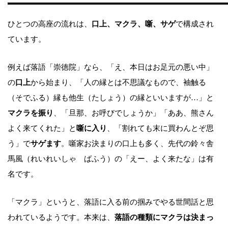
ひとつの高座の流れは、
口上、マクラ、噺、サゲ
で構成され
ています。
例えば落語「崇徳院」なら、「え、本日はお足元の悪い中」
の
口上
から始まり、「人の縁とは不思議なもので、袖触る
（そでふる）縁も他生（たしょう）の縁といいますが…」と
マクラを振り
、「旦那、お呼びでしょうか」「ああ、熊さん
よく来てくれた」と
噺に入り
、「割れても末に買わんとぞ思
う」で
サゲます
。噺家お決まりの口上も多く、先代の鈴々舎
馬風（れいれいしゃ ばふう）の「えー、よく来たな」は有
名です。
「マクラ」というと、落語に入る前の掴みでやる世間話と思
われているようです。本来は、
落語の種類にマクラは決まっ