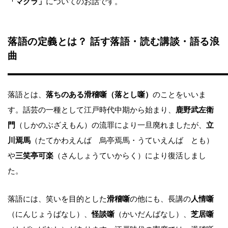
「マクラ」
についてのお話です。
落語の定義とは？ 話す落語・読む講談・語る浪
曲
落語とは、
落ちのある滑稽噺（落とし噺）
のことをいいま
す。話芸の一種として江戸時代中期から始まり、
鹿野武左衛
門
（しかのぶざえもん）の流罪により一旦廃れましたが、
立
川焉馬
（たてかわえんば 烏亭焉馬・うていえんば とも）
や
三笑亭可楽
（さんしょうていからく）により復活しまし
た。
落語には、笑いを目的とした
滑稽噺
の他にも、長講の
人情噺
（にんじょうばなし）、
怪談噺
（かいだんばなし）、
芝居噺