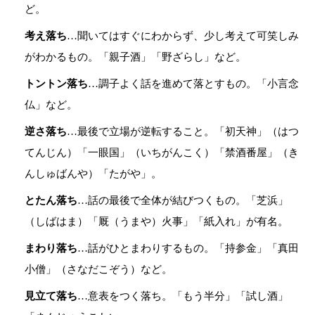
ど。
考え落ち
…聞いてはすぐにわからず、少し考えて可笑しみ
がわかるもの。「親子酒」「野ざらし」など。
トントン落ち
…調子よく話を進めて落とすもの。「小言念
仏」など。
逆さ落ち
…最後で立場が逆転すること。「初天神」（はつ
てんじん）「一眼国」（いちがんこく）「禁酒番屋」（き
んしゅばんや）「たがや」。
とたん落ち
…話の最後で全体が結びつくもの。「芝浜」
（しばはま）「厩（うまや）火事」「紙入れ」が有名。
まわり落ち
…話がひとまわりするもの。「持参金」「真田
小僧」（さなだこぞう）など。
見立て落ち
…意表をつく落ち。「もう半分」「試し酒」