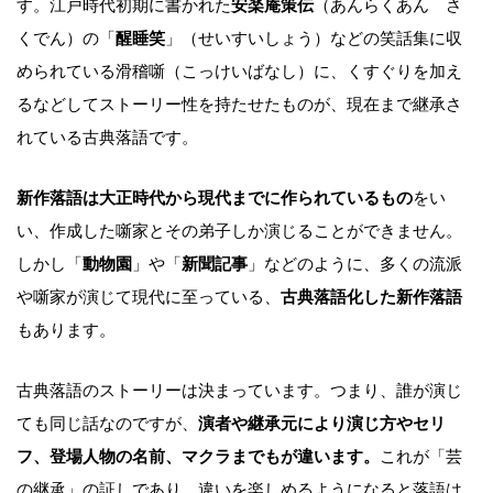
す。江戸時代初期に書かれた
安楽庵策伝
（あんらくあん さ
くでん）の「
醒睡笑
」（せいすいしょう）などの笑話集に収
められている滑稽噺（こっけいばなし）に、くすぐりを加え
るなどしてストーリー性を持たせたものが、現在まで継承さ
れている古典落語です。
新作落語は大正時代から現代までに作られているもの
をい
い、作成した噺家とその弟子しか演じることができません。
しかし「
動物園
」や「
新聞記事
」などのように、多くの流派
や噺家が演じて現代に至っている、
古典落語化した新作落語
もあります。
古典落語のストーリーは決まっています。つまり、誰が演じ
ても同じ話なのですが、
演者や継承元により演じ方やセリ
フ、登場人物の名前、マクラまでもが違います。
これが「芸
の継承」の証しであり、違いを楽しめるようになると落語は