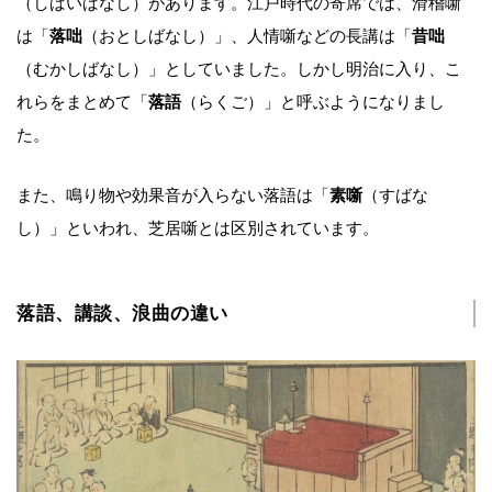
（しばいばなし）があります。江戸時代の寄席では、滑稽噺
は「
落咄
（おとしばなし）」、人情噺などの長講は「
昔咄
（むかしばなし）」としていました。しかし明治に入り、こ
れらをまとめて「
落語
（らくご）」と呼ぶようになりまし
た。
また、鳴り物や効果音が入らない落語は「
素噺
（すばな
し）」といわれ、芝居噺とは区別されています。
落語、講談、浪曲の違い