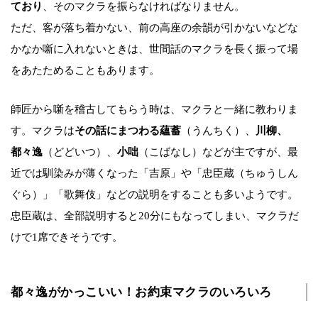
ており
、そのマクラを振らなければなりません。
ただ、客が落ち着かない、前の高座の余韻が引かないなどな
かなか噺に入れないときは、世間話のマクラを長く振って場
をあたためることもあります。
師匠から噺を稽古してもらう時は、マクラと一緒に教わりま
す。マクラは
その話にまつわる蘊蓄
（うんちく）、
川柳、
都々逸
（どどいつ）、
小咄
（こばなし）などが主ですが、最
近では馴染みが薄くなった「吉原」や「忠臣蔵（ちゅうしん
ぐら）」「歌舞伎」などの説明をすることも多いようです。
忠臣蔵は、全部説明すると20分にもなってしまい、マクラだ
けで1席できそうです。
都々逸がかっこいい！お約束マクラのいろいろ