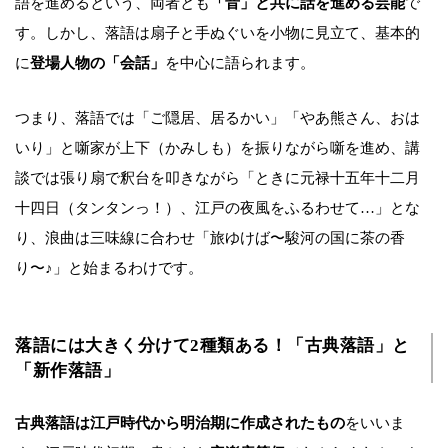
語を進めるという、両者とも
「音」と共に話を進める芸能
で
す。しかし、落語は扇子と手ぬぐいを小物に見立て、基本的
に
登場人物の「会話」
を中心に語られます。
つまり、落語では「ご隠居、居るかい」「やあ熊さん、おは
いり」と噺家が上下（かみしも）を振りながら噺を進め、講
談では張り扇で釈台を叩きながら「ときに元禄十五年十二月
十四日（タンタンっ！）、江戸の夜風をふるわせて…」とな
り、浪曲は三味線に合わせ「旅ゆけば〜駿河の国に茶の香
り〜♪」と始まるわけです。
落語には大きく分けて2種類ある！「古典落語」と
「新作落語」
古典落語は江戸時代から明治期に作成されたもの
をいいま