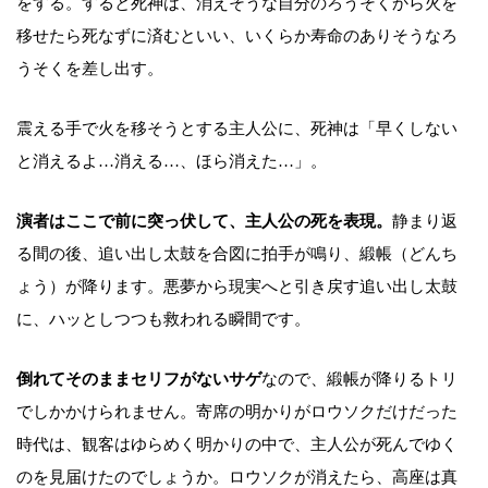
をする。すると死神は、消えそうな自分のろうそくから火を
移せたら死なずに済むといい、いくらか寿命のありそうなろ
うそくを差し出す。
震える手で火を移そうとする主人公に、死神は「早くしない
と消えるよ…消える…、ほら消えた…」。
演者はここで前に突っ伏して、主人公の死を表現。
静まり返
る間の後、追い出し太鼓を合図に拍手が鳴り、緞帳（どんち
ょう）が降ります。悪夢から現実へと引き戻す追い出し太鼓
に、ハッとしつつも救われる瞬間です。
倒れてそのままセリフがないサゲ
なので、緞帳が降りるトリ
でしかかけられません。寄席の明かりがロウソクだけだった
時代は、観客はゆらめく明かりの中で、主人公が死んでゆく
のを見届けたのでしょうか。ロウソクが消えたら、高座は真