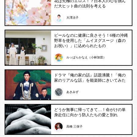
花は究極のエロス！？日本人の心を掴ん
だ大ヒット曲の法則を考える
大澤法子
ビールなのに健康に良さそう！6種の沖縄
野草を使用した「ムイヌグスージ（森の
お祝い）」に込められたもの
ルッぱらかなえ（小林加苗）
ドラマ『俺の家の話』話題沸騰！「俺の
家のリアルな話」を能楽師にきいてみた
あきみず
どうか無事に帰ってきて…！命がけの単
身赴任に向かう防人たちの愛と別れ
高橋 三保子