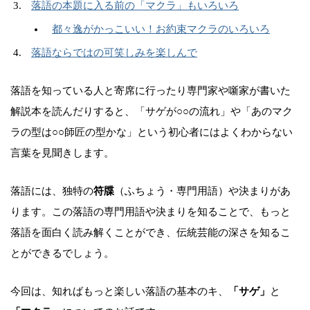
落語の本題に入る前の「マクラ」もいろいろ
都々逸がかっこいい！お約束マクラのいろいろ
落語ならではの可笑しみを楽しんで
落語を知っている人と寄席に行ったり専門家や噺家が書いた
解説本を読んだりすると、「サゲが○○の流れ」や「あのマク
ラの型は○○師匠の型かな」という初心者にはよくわからない
言葉を見聞きします。
落語には、独特の
符牒
（ふちょう・専門用語）や決まりがあ
ります。この落語の専門用語や決まりを知ることで、もっと
落語を面白く読み解くことができ、伝統芸能の深さを知るこ
とができるでしょう。
今回は、知ればもっと楽しい落語の基本のキ、
「サゲ」
と