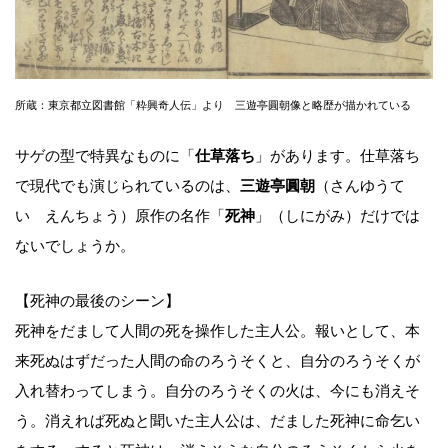
所蔵：東京都立図書館「粋興奇人伝」より 三遊亭圓朝像と略歴が描かれている
サゲの型で特異なものに「
仕草落ち
」があります。仕草落ち
で現代でも演じられているのは、
三遊亭圓朝
（さんゆうて
い えんちょう）原作の名作「
死神
」（しにがみ）だけでは
ないでしょうか。
【死神の最後のシーン】
死神をだまして人間の死を操作した主人公。報いとして、本
来死ぬはずだった人間の命のろうそくと、自分のろうそくが
入れ替わってしまう。自分のろうそくの火は、今にも消えそ
う。消えれば死ぬと聞いた主人公は、だました死神に命乞い