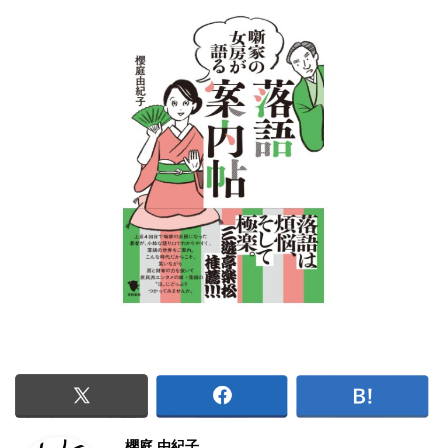
櫻庭 由紀子