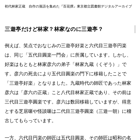
初代林家正蔵 自作の落語を集めた『百花撰』東京都立図書館デジタルアーカイブ
三遊亭だけど林家？林家なのに三遊亭？
例えば、笑点でおなじみの三遊亭好楽と六代目三遊亭円楽
は、同じ「五代目圓楽一門会」に所属しています。しかし、
好楽はもともと林家彦六の弟子「林家九蔵（くぞう）」で
す。彦六の死去により五代目圓楽の門下に移籍したことで
「三遊亭好楽」となりました。九蔵時代の師匠であった林家
彦六は「彦六の正蔵」こと八代目林家正蔵であり、その前は
三代目三遊亭圓楽です。彦六は数回移籍していますが、得意
とする芝居噺や怪談噺は二代目三遊亭圓楽（三遊一朝）に稽
古してもらっています。
一方、六代目円楽の師匠は五代目圓楽、その師匠は昭和の名