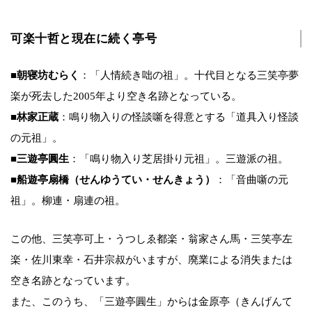
可楽十哲と現在に続く亭号
■
朝寝坊むらく
：「人情続き咄の祖」。十代目となる三笑亭夢
楽が死去した2005年より空き名跡となっている。
■
林家正蔵
：鳴り物入りの怪談噺を得意とする「道具入り怪談
の元祖」。
■
三遊亭圓生
：「鳴り物入り芝居掛り元祖」。三遊派の祖。
■
船遊亭扇橋（せんゆうてい・せんきょう）
：「音曲噺の元
祖」。柳連・扇連の祖。
この他、三笑亭可上・うつしゑ都楽・翁家さん馬・三笑亭左
楽・佐川東幸・石井宗叔がいますが、廃業による消失または
空き名跡となっています。
また、このうち、「三遊亭圓生」からは金原亭（きんげんて