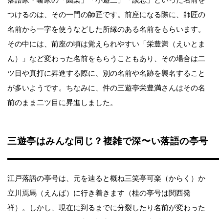
落語家・噺家の「圓楽」「小遊三」「談志」といった名前を
つけるのは、その一門の師匠です。前座になる際に、師匠の
名前から一字を使うなどした所縁のある名前をもらいます。
その中には、前座の頃は覚えられやすい「栄豊満（えいとま
ん）」など変わった名前をもらうこともあり、その場合は二
ツ目や真打に昇進する際に、別の名前や名跡を襲名すること
が多いようです。ちなみに、件の三遊亭栄豊満さんはその名
前のまま二ツ目に昇進しました。
三遊亭はみんな同じ？複雑で深〜い落語の亭号
江戸落語の亭号は、元を辿ると概ね三笑亭可楽（からく）か
立川焉馬（えんば）に行き着きます（桂の亭号は関西発
祥）。しかし、現在に到るまでに分裂したり名前が変わった