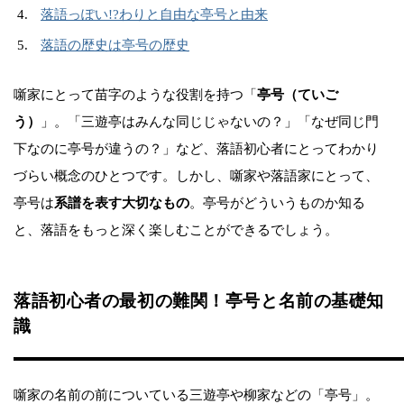
落語っぽい!?わりと自由な亭号と由来
落語の歴史は亭号の歴史
噺家にとって苗字のような役割を持つ「
亭号（ていご
う）
」。「三遊亭はみんな同じじゃないの？」「なぜ同じ門
下なのに亭号が違うの？」など、落語初心者にとってわかり
づらい概念のひとつです。しかし、噺家や落語家にとって、
亭号は
系譜を表す大切なもの
。亭号がどういうものか知る
と、落語をもっと深く楽しむことができるでしょう。
落語初心者の最初の難関！亭号と名前の基礎知
識
噺家の名前の前についている三遊亭や柳家などの「亭号」。