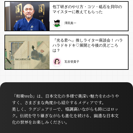
包丁研ぎのやり方・コツ・砥石を貝印の
マイスターに教えてもらった
澤田真一
『光る君へ』推しライター座談会！ ハラ
ハラドキドキ♡展開と今後の見どころ
は？
瓦谷登貴子
「和樂web」は、日本文化の多様で奥深い魅力をわかりや
すく、さまざまな角度から紹介するメディアです。
美しく、ラグジュアリーで、格調高いながらも時にはロッ
ク。伝統を守り継ぎながらも進化を続ける、幽遠な日本文
化の世界をお楽しみください。