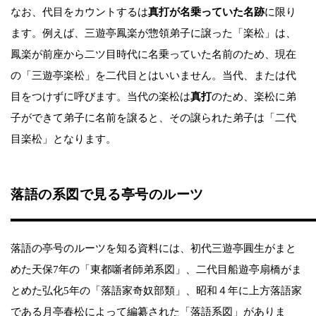
なお、代目をカウントするは
真打が名乗っていた名跡
に限り
ます。例えば、三遊亭鳳楽が惣領弟子に譲った「楽松」は、
鳳楽が前座から二ツ目時代に名乗っていた名前のため、現在
の「三遊亭楽松」を二代目とはいいません。当代、または代
目をつけずに呼びます。当代の楽松は
真打
のため、楽松に弟
子ができて弟子に名前を譲ると、その譲られた弟子は「二代
目楽松」となります。
落語の系図で見る亭号のルーツ
落語の亭号のルーツを知る資料には、初代三遊亭圓生がまと
めた天保7年の「東都噺者師弟系図」、二代目船遊亭扇橋がま
とめた弘化5年の「落語家奇奴部類」、昭和４年に上方落語家
である月亭春松によって編纂された「落語系図」がありま