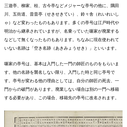
三遊亭、柳家、桂、古今亭などメジャーな亭号の他に、隅田
川、五街道、昔昔亭（せきせきてい）、鈴々舎（れいれいし
ゃ）など変わったものもあります。多くの亭号は江戸時代や
明治から継承されていますが、名乗っていた噺家が廃業する
などして無くなったものもあります。ちなみに現在使われて
いない名跡は「空き名跡（あきみょうせき）」といいます。
噺家の亭号は、基本は入門した一門の師匠のものをもらいま
す。他の名跡を襲名しない限り、入門した時と同じ亭号で
す。亭号が変わる他の理由としては、自分の師匠の死去、一
門からの破門があります。廃業しない場合は別の一門へ移籍
する必要があり、この場合、移籍先の亭号に改名されます。