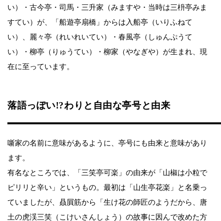
い）・古今亭・司馬・三升家（みますや・当時は三枡亭みま
すてい）が、「船遊亭扇橋」からは入船亭（いりふねて
い）、麗々亭（れいれいてい）・春風亭（しゅんぷうて
い）・柳亭（りゅうてい）・柳家（やなぎや）が生まれ、現
在に至っています。
落語っぽい!?わりと自由な亭号と由来
噺家の名前に意味があるように、亭号にも由来と意味があり
ます。
有名なところでは、「三笑亭可楽」の由来が「山椒は小粒で
ピリリと辛い」というもの。最初は「山生亭花楽」と名乗っ
ていましたが、贔屓筋から「生け花の師匠のようだから、唐
土の虎渓三笑（こけいさんしょう）の故事に因んで改めた方