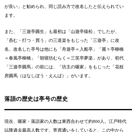
が良い」と勧められ、同じ読み方で改名したと伝えられてい
ます。
また、「三遊亭圓生」も最初は「山遊亭猿松」でしたが、
「呑む・打つ・買う」の三道楽をもじった「三遊亭」に改
名。改名した亭号は他にも「舟遊亭＝入船亭」「麗々亭柳橋
＝春風亭柳橋」「朝寝坊むらく＝三笑亭夢楽」があり、初代
「三遊亭圓馬」の前には、「坊主の噺家」をもじった「花枝
房圓馬（はなしぼう・えんば）」がいます。
落語の歴史は亭号の歴史
現在、噺家・落語家の人数は東西合わせて約800人。江戸時代
以降過去最高人数です。寄席通いをしていると、この中から