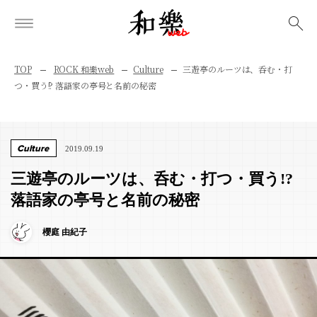
検索
TOP
ROCK 和樂web
Culture
三遊亭のルーツは、呑む・打
つ・買う!? 落語家の亭号と名前の秘密
Culture
2019.09.19
三遊亭のルーツは、呑む・打つ・買う!?
落語家の亭号と名前の秘密
櫻庭 由紀子