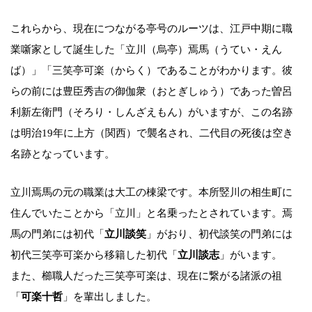
これらから、現在につながる亭号のルーツは、江戸中期に職
業噺家として誕生した「立川（烏亭）焉馬（うてい・えん
ば）」「三笑亭可楽（からく）であることがわかります。彼
らの前には豊臣秀吉の御伽衆（おとぎしゅう）であった曽呂
利新左衛門（そろり・しんざえもん）がいますが、この名跡
は明治19年に上方（関西）で襲名され、二代目の死後は空き
名跡となっています。
立川焉馬の元の職業は大工の棟梁です。本所竪川の相生町に
住んでいたことから「立川」と名乗ったとされています。焉
馬の門弟には初代「
立川談笑
」がおり、初代談笑の門弟には
初代三笑亭可楽から移籍した初代「
立川談志
」がいます。
また、櫛職人だった三笑亭可楽は、現在に繋がる諸派の祖
「
可楽十哲
」を輩出しました。