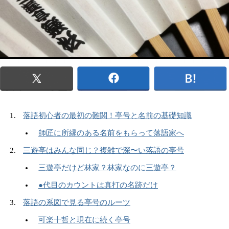
落語初心者の最初の難関！亭号と名前の基礎知識
師匠に所縁のある名前をもらって落語家へ
三遊亭はみんな同じ？複雑で深〜い落語の亭号
三遊亭だけど林家？林家なのに三遊亭？
●代目のカウントは真打の名跡だけ
落語の系図で見る亭号のルーツ
可楽十哲と現在に続く亭号