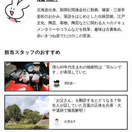
北海道出身。新聞社関連会社に勤務。噺家・三遊亭
楽松のおかみ。落語をはじめとした伝統芸能、江戸
文化、陶芸、着物、陶芸などに関わる人々のドキュ
メンタリーやコラムなどを執筆。趣味は古書集め。
赤いきつね派でたけのこの里派。
担当スタッフのおすすめ
僕ら80年代生まれの独創性は「写ルンで
す」が表現していた
澤田真一
「お父さん」を翻訳するとどうなる？弥
生人が話していた言葉の正体を兵庫・大
中遺跡で徹底解明！
大澤法子