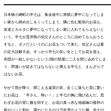
日本橋小網町の半七は、集金途中に将棋に夢中になってしま
い家から締め出しをくってしまう。隣に住む船宿のお花も、
友達とカルタに夢中になってしまい家に入れてもらえないと
いう。半七が霊岸島の伯父さんのところに泊めてもらおうと
すると、ダメだというのにお花もついて来た。伯父さんは案
の定大誤解大会。すっかり半七の良い女としてお花を迎え、
布団が一組しかないという2階の部屋に二人を閉じ込めてしま
う。間違いが起きてはならないと構える半七と、まんざらで
はないお花。
やがて雨が降り、聞こえる遠雷の音。近くに落ちた雷に驚い
たお花は、「半さん、怖い！」と半七の胸に飛び込んだ。思
わずお花の背に腕を回すと、お花の真っ赤な地縮緬の襦袢の
裾がパッと割れ、露わになるのは万年雪のような脚。半七の