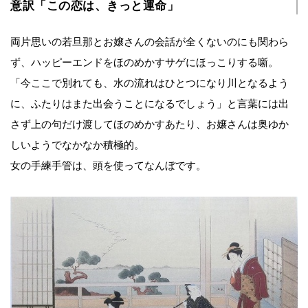
意訳「この恋は、きっと運命」
両片思いの若旦那とお嬢さんの会話が全くないのにも関わら
ず、ハッピーエンドをほのめかすサゲにほっこりする噺。
「今ここで別れても、水の流れはひとつになり川となるよう
に、ふたりはまた出会うことになるでしょう」と言葉には出
さず上の句だけ渡してほのめかすあたり、お嬢さんは奥ゆか
しいようでなかなか積極的。
女の手練手管は、頭を使ってなんぼです。