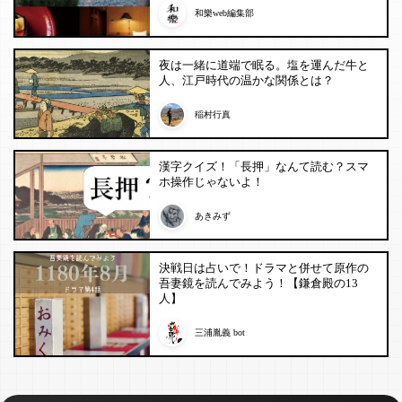
和樂web編集部
夜は一緒に道端で眠る。塩を運んだ牛と
人、江戸時代の温かな関係とは？
稲村行真
漢字クイズ！「長押」なんて読む？スマ
ホ操作じゃないよ！
あきみず
決戦日は占いで！ドラマと併せて原作の
吾妻鏡を読んでみよう！【鎌倉殿の13
人】
三浦胤義 bot