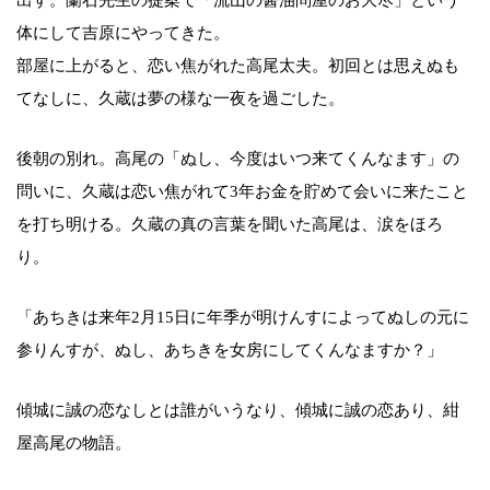
出す。蘭石先生の提案で「流山の醤油問屋のお大尽」という
体にして吉原にやってきた。
部屋に上がると、恋い焦がれた高尾太夫。初回とは思えぬも
てなしに、久蔵は夢の様な一夜を過ごした。
後朝の別れ。高尾の「ぬし、今度はいつ来てくんなます」の
問いに、久蔵は恋い焦がれて3年お金を貯めて会いに来たこと
を打ち明ける。久蔵の真の言葉を聞いた高尾は、涙をほろ
り。
「あちきは来年2月15日に年季が明けんすによってぬしの元に
参りんすが、ぬし、あちきを女房にしてくんなますか？」
傾城に誠の恋なしとは誰がいうなり、傾城に誠の恋あり、紺
屋高尾の物語。