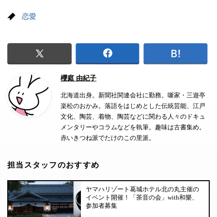
恋愛
櫻庭 由紀子
北海道出身。新聞社関連会社に勤務。噺家・三遊亭
楽松のおかみ。落語をはじめとした伝統芸能、江戸
文化、陶芸、着物、陶芸などに関わる人々のドキュ
メンタリーやコラムなどを執筆。趣味は古書集め。
赤いきつね派でたけのこの里派。
担当スタッフのおすすめ
ヤマハリゾート葛城ホテル北の丸主催の
イベント開催！「茶音の会」with和樂、
参加者募集