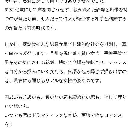
その昔、恋愛は決して自由ではありませんでした。
男女 七歳にして席を同じうせず。親が決めた許嫁と所帯を持
つのが当たり前、町人だって仲人が紹介する相手と結婚する
のが当たり前の時代です。
しかし、落語はそんな男尊女卑で封建的な社会を風刺し、真
っ向から反発します。旦那を尻に敷く賢い女房、手練手管で
男をその気にさせる花魁。機転で立場を逆転させ、チャンス
は自分から掴みにいく女たち。落語が包み隠さず描き出すの
は、現在にも通じるリアルな女性の姿なのです。
両思いも片思いも、奪いたい恋も諦めたい恋も、そして守り
たい想いも。
いつでも恋はドラマティックな奇跡。落語で粋なロマンス
を！