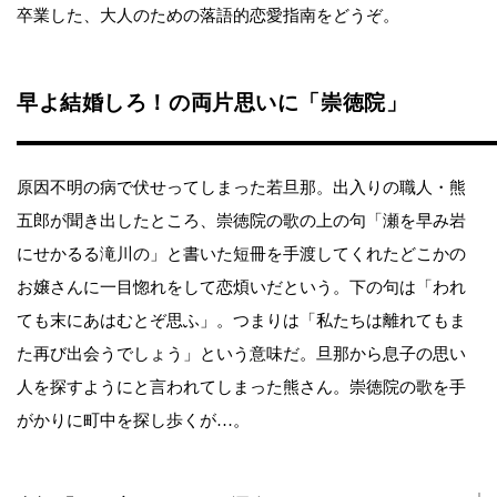
卒業した、大人のための落語的恋愛指南をどうぞ。
早よ結婚しろ！の両片思いに「崇徳院」
原因不明の病で伏せってしまった若旦那。出入りの職人・熊
五郎が聞き出したところ、崇徳院の歌の上の句「瀬を早み岩
にせかるる滝川の」と書いた短冊を手渡してくれたどこかの
お嬢さんに一目惚れをして恋煩いだという。下の句は「われ
ても末にあはむとぞ思ふ」。つまりは「私たちは離れてもま
た再び出会うでしょう」という意味だ。旦那から息子の思い
人を探すようにと言われてしまった熊さん。崇徳院の歌を手
がかりに町中を探し歩くが…。