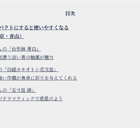
パクトにすると使いやすくなる
京・青山）
んの「台形鉢 青白」
気漂う淡い青の釉薬が魅力
の「白磁カキオトシ花文皿」
強い作風が食卓に彩りを与えてくれる
んの「五寸皿 緑」
がドラマティックで惑星のよう