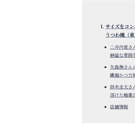
サイズをコン
うつわ楓（東
二井内覚さ
静謐な雰囲
矢島操さん
繊細かつ力
鈴木圭太さ
溶けた釉薬
店舗情報