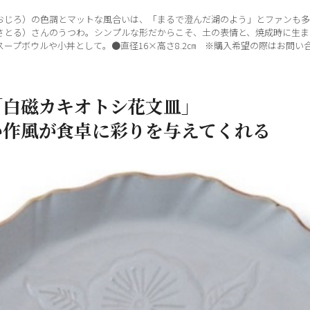
おじろ）の色調とマットな風合いは、「まるで澄んだ湖のよう」とファンも多
さとる）さんのうつわ。シンプルな形だからこそ、土の表情と、焼成時に生ま
ープボウルや小丼として。●直径16×高さ8.2㎝ ※購入希望の際はお問い
「白磁カキオトシ花文皿」
い作風が食卓に彩りを与えてくれる