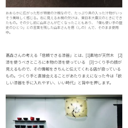
おおらかに広がった形が特徴の汁椀なので、たっぷり具の入った汁物がいっ
そう美味しく感じる。右に見えるお椀の欠けは、東日本大震災のときにでき
たもの。その少し前に山本さんが亡くなったこともあり、「傷も使い手の歴
史のひとつ」との言葉を残した山本さんを偲（しの）んで、そのまま使用
中。
髙森さんの考える「信頼できる漆器」とは、[1]素地が天然木 [2]
漆を使うべきところに本物の漆を使っている [3]つくり手の顔が
見えるもので、その情報をきちんと伝えてくれる店が扱っている
もの。つくり手と直接会えることがあたりまえになった今は「欲
しい漆器を手に入れやすい、いい時代」と背中を押します。