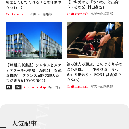
【一生愛せる「うつわ」と出合
を楽しくしてくれる「この作家の
う・その6】村田森(2)
うつわ」】
Craftsmanship
和樂web編集部
Craftsmanship
和樂web編集部
漆の達人が選ぶ、このつくり手の
【短期集中連載】シャネルとメテ
このお椀。【一生愛せる「うつ
ィエダールの聖地「
le
19M」を巡
わ」と出合う・その3】髙森寬子
る物語1 フランス屈指の職人た
さん(3)
ちが集う
le
19Mの誕生！
Craftsmanship
和樂web編集部
Craftsmanship
福田詞子
PR
連載
人気記事