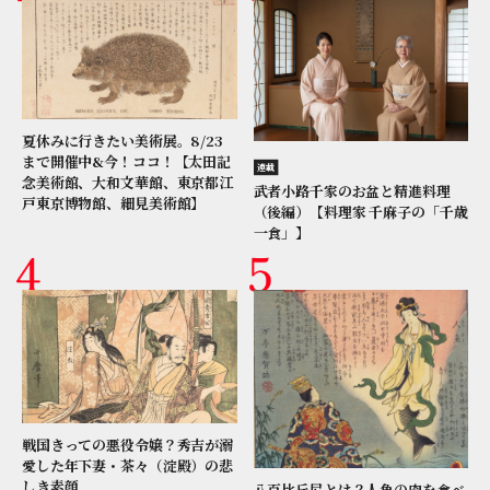
夏休みに行きたい美術展。8/23
まで開催中&今！ココ！【太田記
連載
念美術館、大和文華館、東京都江
武者小路千家のお盆と精進料理
戸東京博物館、細見美術館】
（後編）【料理家 千麻子の「千歳
一食」】
戦国きっての悪役令嬢？秀吉が溺
愛した年下妻・茶々（淀殿）の悲
しき素顔
八百比丘尼とは？人魚の肉を食べ