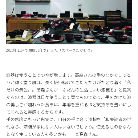
2023年11月で開廊26年を迎えた「スペースたかもり」
漆器は使うことでつやが増します。髙森さんの手のなかでしっと
りと輝く塗り肌は、長く使い続けてきた人だけがたどり着く〝私
だけの景色〟。髙森さんが「ふだんの生活にいい漆椀を」と提案
するのは、漆器は日々使うことで育つものであり、手をかけた漆
の美しさが加わった食卓は、年齢を重ねるほど気持ちを豊かにし
てくれると実感するからです。
手の感度にもっと忠実に、自分の手に合う漆椀を「和樂読者の世
代なら、漆椀が家にない人はいないでしょう。使えるものをなん
となく使っている人も多いかも…」と髙森さん。