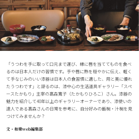
「うつわを手に取って口元まで運び、縁に唇を当ててものを食べ
るのは日本人だけの習慣です。手や唇に熱を穏やかに伝え、軽く
て手なじみのいい漆器は日本人の食習慣に適した、用と美に優れ
たうつわです」と語るのは、漆中心の生活道具ギャラリー「スペ
ースたかもり」主宰の髙森寬子（たかもりひろこ）さん。漆器の
魅力を紹介して40年以上のギャラリーオーナーであり、漆使いの
達人である髙森さんの日常を参考に、自分好みの飯椀・汁椀を見
つけてみませんか？
文・
和樂web編集部