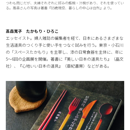
つわも同じだが、夫婦それぞれに好みの飯椀・汁椀があり、それを使ってい
る。髙森さんの写真は著書『85歳現役、暮らしの中心は台所』より。
髙森寬子 たかもり・ひろこ
エッセイスト。婦人雑誌の編集者を経て、日本にあるさまざまな
生活道具のつくり手と使い手をつなぐ試みを行う。東京・小石川
の「スペースたかもり」を主宰し、漆の日常食器を主体に、年に
5～6回の企画展を開催。著書に『美しい日本の道具たち』（晶文
社）、『心地いい日本の道具』（亜紀書房）などがある。