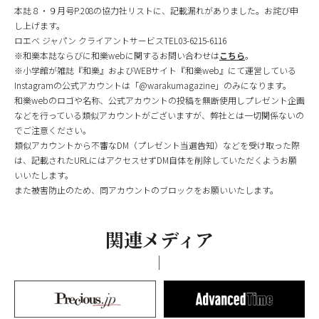
本誌８・９月号P.208の協力社リストに、記載漏れがありました。お詫び申
し上げます。
ロエベ ジャパン クライアントサービスTEL03-6215-6116
※和樂本誌ならびに和樂webに関するお問い合わせは
こちら
。
※小学館が雑誌『和樂』およびWEBサイト『和樂web』にて運営している
Instagramの公式アカウントは「@warakumagazine」のみになります。
和樂webのロゴや名称、公式アカウントの投稿を無断使用しプレゼント企画
などを行っている類似アカウントがございますが、弊社とは一切関係ないの
でご注意ください。
類似アカウントから不審なDM（プレゼント当選告知）などを受け取った際
は、記載されたURLにはアクセスせずDM自体を削除していただくようお願
いいたします。
また被害防止のため、同アカウントのブロックをお願いいたします。
関連メディア