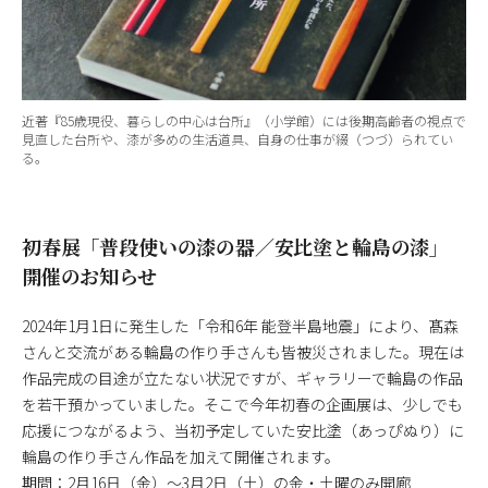
近著『85歳現役、暮らしの中心は台所』（小学館）には後期高齢者の視点で
見直した台所や、漆が多めの生活道具、自身の仕事が綴（つづ）られてい
る。
初春展「普段使いの漆の器／安比塗と輪島の漆」
開催のお知らせ
2024年1月1日に発生した「令和6年 能登半島地震」により、髙森
さんと交流がある輪島の作り手さんも皆被災されました。現在は
作品完成の目途が立たない状況ですが、ギャラリーで輪島の作品
を若干預かっていました。そこで今年初春の企画展は、少しでも
応援につながるよう、当初予定していた安比塗（あっぴぬり）に
輪島の作り手さん作品を加えて開催されます。
期間：2月16日（金）～3月2日（土）の金・土曜のみ開廊