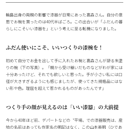
輪島出身の両親の影響で漆器が日常にあった髙森さん。自分の意
思でお椀を買ったのは40代半ばごろ。この出合いが「ふだんの暮
らしにこそいい漆器を」という考えに至る転機になりました。
ふだん使いにこそ、いいつくりの漆椀を！
初めて自分でお金を出して手に入れたお椀と髙森さんが語る朱塗
りの椀（下の写真）。「親から受け継いだものなどがわが家には
十分あったけど、それでも欲しいと思った。手が小さい私には口
径が大きすぎるようにも感じましたが、使ってきた規格品にはな
い形や色。理屈を超えて惹かれるものがあったんです」
つくり手の顔が見えるのは「いい漆器」の大前提
今から40年ほど前、デパートなどの〝平場〟での漆器販売は、産
地の名前はあっても作家名の明記はなく、この山本英明（ひであ