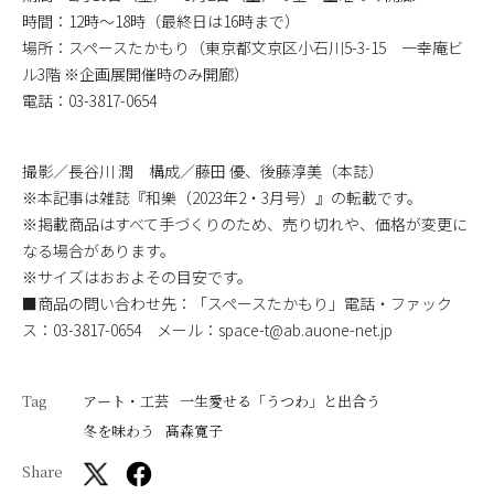
時間：12時～18時（最終日は16時まで）
場所：スペースたかもり（東京都文京区小石川5-3-15 一幸庵ビ
ル3階 ※企画展開催時のみ開廊）
電話：03-3817-0654
撮影／長谷川 潤 構成／藤田 優、後藤淳美（本誌）
※本記事は雑誌『和樂（2023年2・3月号）』の転載です。
※掲載商品はすべて手づくりのため、売り切れや、価格が変更に
なる場合があります。
※サイズはおおよその目安です。
■商品の問い合わせ先：「スペースたかもり」電話・ファック
ス：03-3817-0654 メール：space-t@ab.auone-net.jp
Tag
アート・工芸
一生愛せる「うつわ」と出合う
冬を味わう
髙森寬子
Share