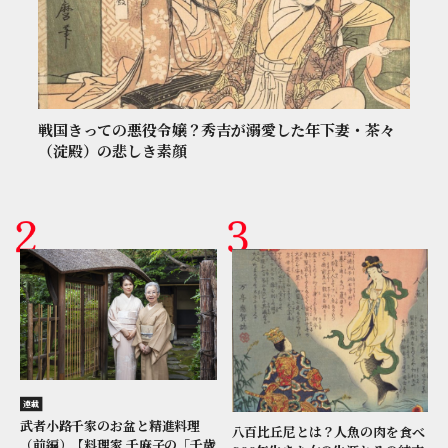
戦国きっての悪役令嬢？秀吉が溺愛した年下妻・茶々
（淀殿）の悲しき素顔
連載
武者小路千家のお盆と精進料理
八百比丘尼とは？人魚の肉を食べ
（前編）【料理家 千麻子の「千歳