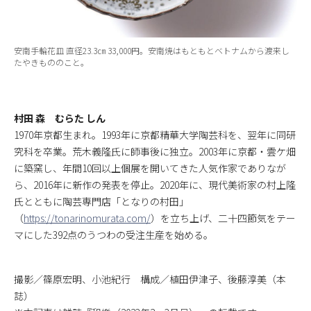
安南手輪花皿 直径23.3㎝ 33,000円。安南焼はもともとベトナムから渡来し
たやきもののこと。
村田 森 むらた しん
1970年京都生まれ。1993年に京都精華大学陶芸科を、翌年に同研
究科を卒業。荒木義隆氏に師事後に独立。2003年に京都・雲ケ畑
に築窯し、年間10回以上個展を開いてきた人気作家でありなが
ら、2016年に新作の発表を停止。2020年に、現代美術家の村上隆
氏とともに陶芸専門店「となりの村田」
（
https://tonarinomurata.com/
）を立ち上げ、二十四節気をテー
マにした392点のうつわの受注生産を始める。
撮影／篠原宏明、小池紀行 構成／植田伊津子、後藤淳美（本
誌）