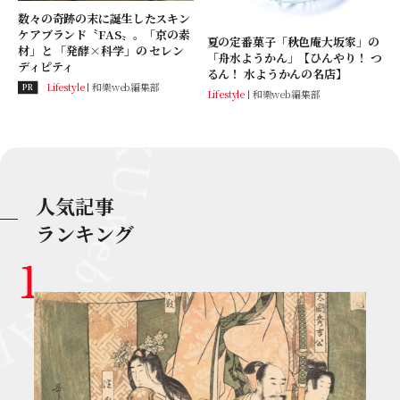
数々の奇跡の末に誕生したスキン
ケアブランド〝FAS〟。「京の素
夏の定番菓子「秋色庵大坂家」の
材」と 「発酵×科学」の セレン
「舟水ようかん」【ひんやり！ つ
ディピティ
るん！ 水ようかんの名店】
Lifestyle
和樂web編集部
PR
Lifestyle
和樂web編集部
人気記事
ランキング