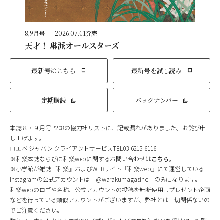
8,9月号
2026.07.01発売
天才！ 琳派オールスターズ
最新号はこちら
最新号を試し読み
定期購読
バックナンバー
本誌８・９月号P.208の協力社リストに、記載漏れがありました。お詫び申
し上げます。
ロエベ ジャパン クライアントサービスTEL03-6215-6116
※和樂本誌ならびに和樂webに関するお問い合わせは
こちら
。
※小学館が雑誌『和樂』およびWEBサイト『和樂web』にて運営している
Instagramの公式アカウントは「@warakumagazine」のみになります。
和樂webのロゴや名称、公式アカウントの投稿を無断使用しプレゼント企画
などを行っている類似アカウントがございますが、弊社とは一切関係ないの
でご注意ください。