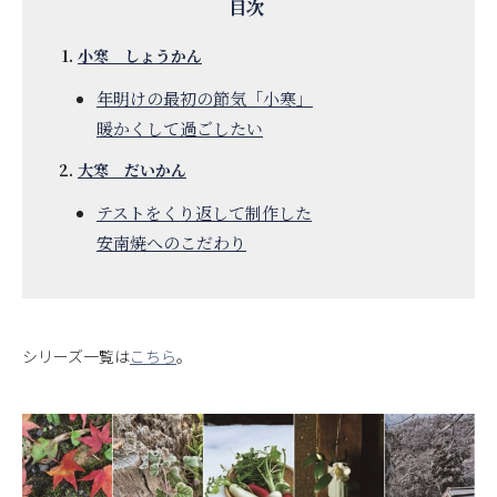
小寒 しょうかん
年明けの最初の節気「小寒」
暖かくして過ごしたい
大寒 だいかん
テストをくり返して制作した
安南焼へのこだわり
シリーズ一覧は
こちら
。