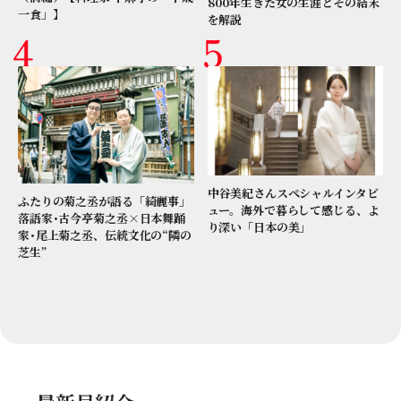
800年生きた女の生涯とその結末
一食」】
を解説
中谷美紀さんスペシャルインタビ
ふたりの菊之丞が語る「綺麗事」
ュー。海外で暮らして感じる、よ
落語家･古今亭菊之丞×日本舞踊
り深い「日本の美」
家･尾上菊之丞、伝統文化の“隣の
芝生”