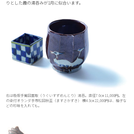
りとした趣の湯吞みが1月に似合います。
右は吸坂手鶯図面取（うぐいすずめんとり）湯吞。直径7.0㎝ 11,000円。左
の染付オランダ手市松図枡盃（ますさかずき） 横4.3㎝ 22,000円は、柚子な
どの珍味を入れても。