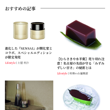
おすすめの記事
進化した『SENSAI』が開化堂と
コラボ。スペシャルエディション
が限定発売
【むらさきや水羊羹】売り切れ注
Lifestyle
土屋 利沙
意！名古屋の名店が守る「みずみ
ずしい甘さ」の秘密とは
Lifestyle
和樂web編集部