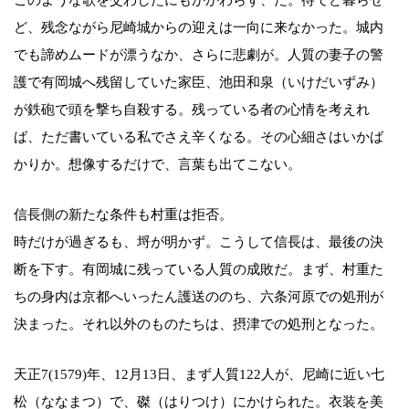
このような歌を交わしたにもかかわらず、だ。待てど暮らせ
ど、残念ながら尼崎城からの迎えは一向に来なかった。城内
でも諦めムードが漂うなか、さらに悲劇が。人質の妻子の警
護で有岡城へ残留していた家臣、池田和泉（いけだいずみ）
が鉄砲で頭を撃ち自殺する。残っている者の心情を考えれ
ば、ただ書いている私でさえ辛くなる。その心細さはいかば
かりか。想像するだけで、言葉も出てこない。
信長側の新たな条件も村重は拒否。
時だけが過ぎるも、埒が明かず。こうして信長は、最後の決
断を下す。有岡城に残っている人質の成敗だ。まず、村重た
ちの身内は京都へいったん護送ののち、六条河原での処刑が
決まった。それ以外のものたちは、摂津での処刑となった。
天正7(1579)年、12月13日、まず人質122人が、尼崎に近い七
松（ななまつ）で、磔（はりつけ）にかけられた。衣装を美