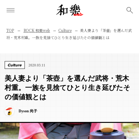
検索
TOP
ROCK 和樂web
Culture
美人妻より「茶壺」を選んだ武
将・荒木村重。一族を見捨てひとり生き延びたその価値観とは
Culture
2020.03.11
美人妻より「茶壺」を選んだ武将・荒木
村重。一族を見捨てひとり生き延びたそ
の価値観とは
Dyson 尚子