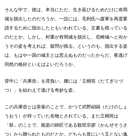
そんな中で、彼は、本当にただ、生き延びるためだけに有岡
城を脱出したのだろうか。一説には、毛利氏へ援軍を再度要
請するために脱出したともいわれている。文書も残っている
のだとか。しかし、村重が有岡城を脱出し、尼崎城へと向か
うその姿を考えれば、疑問が残る。というのも、脱出する姿
は、もはや一国の城主とは思えぬものだったからだ。夜逃げ
同然の格好といえばよいだろうか。
背中に「兵庫壺」を背負い、腰には「立桐筒（たてぎりづ
つ）」を結わえて逃げる奇妙な姿。
この兵庫壺とは茶壷のことで、かつて武野紹鷗（たけのしょ
うおう）が持っていた名物とされている。また立桐筒は
「鼓」のことで、能楽の師匠である観世宗拶（かんぜそうさ
つ）から贈られたものだとか。どちらも世にいう又とない逸