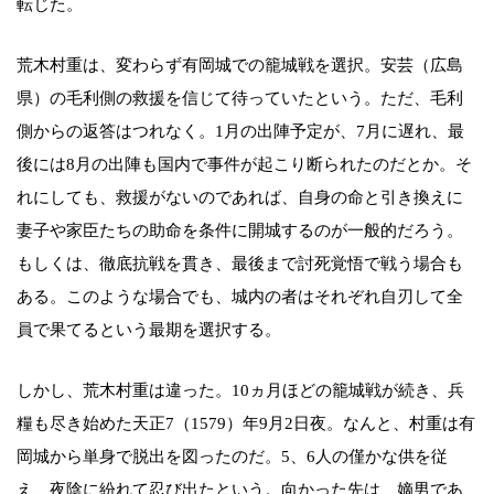
転じた。
荒木村重は、変わらず有岡城での籠城戦を選択。安芸（広島
県）の毛利側の救援を信じて待っていたという。ただ、毛利
側からの返答はつれなく。1月の出陣予定が、7月に遅れ、最
後には8月の出陣も国内で事件が起こり断られたのだとか。そ
れにしても、救援がないのであれば、自身の命と引き換えに
妻子や家臣たちの助命を条件に開城するのが一般的だろう。
もしくは、徹底抗戦を貫き、最後まで討死覚悟で戦う場合も
ある。このような場合でも、城内の者はそれぞれ自刃して全
員で果てるという最期を選択する。
しかし、荒木村重は違った。10ヵ月ほどの籠城戦が続き、兵
糧も尽き始めた天正7（1579）年9月2日夜。なんと、村重は有
岡城から単身で脱出を図ったのだ。5、6人の僅かな供を従
え、夜陰に紛れて忍び出たという。向かった先は、嫡男であ