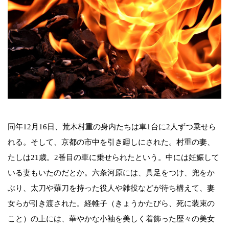
同年12月16日、荒木村重の身内たちは車1台に2人ずつ乗せら
れる。そして、京都の市中を引き廻しにされた。村重の妻、
たしは21歳。2番目の車に乗せられたという。中には妊娠して
いる妻もいたのだとか。六条河原には、具足をつけ、兜をか
ぶり、太刀や薙刀を持った役人や雑役などが待ち構えて、妻
女らが引き渡された。経帷子（きょうかたびら、死に装束の
こと）の上には、華やかな小袖を美しく着飾った歴々の美女