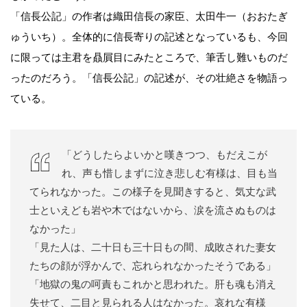
「信長公記」の作者は織田信長の家臣、太田牛一（おおたぎ
ゅういち）。全体的に信長寄りの記述となっているも、今回
に限っては主君を贔屓目にみたところで、筆舌し難いものだ
ったのだろう。「信長公記」の記述が、その壮絶さを物語っ
ている。
「どうしたらよいかと嘆きつつ、もだえこが
れ、声も惜しまずに泣き悲しむ有様は、目も当
てられなかった。この様子を見聞きすると、気丈な武
士といえども岩や木ではないから、涙を流さぬものは
なかった」
「見た人は、二十日も三十日もの間、成敗された妻女
たちの顔が浮かんで、忘れられなかったそうである」
「地獄の鬼の呵責もこれかと思われた。肝も魂も消え
失せて、二目と見られる人はなかった。哀れな有様