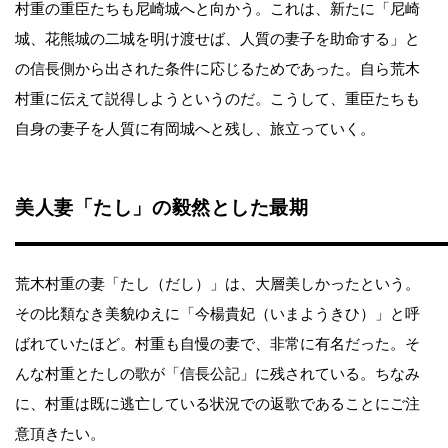
村重の重臣たちも尼崎城へと向かう。これは、新たに「尼崎
城、花熊城の二城を明け渡せば、人質の妻子を助命する」と
の信長側から出された条件に応じるためであった。自ら荒木
村重に伝えて説得しようというのだ。こうして、重臣たちも
自身の妻子を人質に有岡城へと残し、旅立っていく。
美人妻「たし」の毅然とした最期
荒木村重の妻「たし（だし）」は、大層美しかったという。
その比類なき美貌ゆえに「今楊貴妃（いまようきひ）」と呼
ばれていたほど。村重も自慢の妻で、非常に有名だった。そ
んな村重とたしの歌が「信長公記」に残されている。ちなみ
に、村重は既に逃亡している状況での返歌であることにご注
意頂きたい。