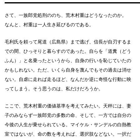
さて、一族郎党処刑ののち、荒木村重はどうなったのか。
なんと、村重は一人生き延びるのである。
毛利氏を頼って尾道（広島県）まで逃げ、信長が自刃するま
での間、ひっそりと暮らすのであった。自らを「道糞（どう
ふん）」と名乗ったというから、自身の行いを恥じていたの
かもしれない。ただ、いくら自身を蔑んでもその過去は消せ
ない。自虐に走れば走るほど、なんだか逆に奇怪な行動に映
ってしまう。そう思うのは、私だけだろうか。
ここで、荒木村重の価値基準を考えてみたい。天秤には、妻
子のみならず一族郎党の多数の命、そして、一方では自分の
今後の人生が乗せられている。マイケル・サンデルの白熱教
室ではないが、命の数を考えれば、選択肢などない。一択だ