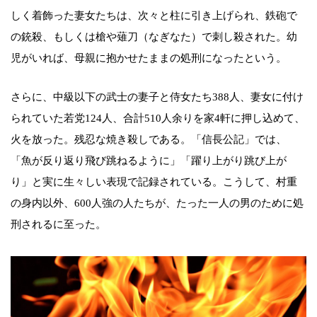
しく着飾った妻女たちは、次々と柱に引き上げられ、鉄砲で
の銃殺、もしくは槍や薙刀（なぎなた）で刺し殺された。幼
児がいれば、母親に抱かせたままの処刑になったという。
さらに、中級以下の武士の妻子と侍女たち388人、妻女に付け
られていた若党124人、合計510人余りを家4軒に押し込めて、
火を放った。残忍な焼き殺しである。「信長公記」では、
「魚が反り返り飛び跳ねるように」「躍り上がり跳び上が
り」と実に生々しい表現で記録されている。こうして、村重
の身内以外、600人強の人たちが、たった一人の男のために処
刑されるに至った。