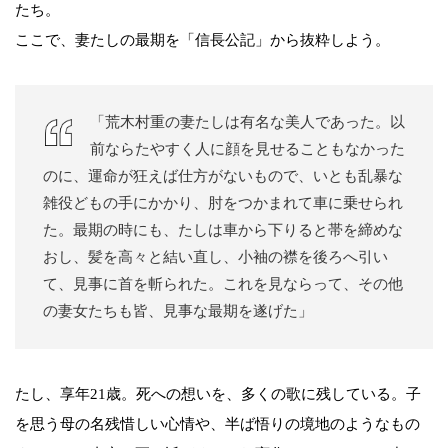
たち。
ここで、妻たしの最期を「信長公記」から抜粋しよう。
「荒木村重の妻たしは有名な美人であった。以
前ならたやすく人に顔を見せることもなかった
のに、運命が狂えば仕方がないもので、いとも乱暴な
雑役どもの手にかかり、肘をつかまれて車に乗せられ
た。最期の時にも、たしは車から下りると帯を締めな
おし、髪を高々と結い直し、小袖の襟を後ろへ引い
て、見事に首を斬られた。これを見ならって、その他
の妻女たちも皆、見事な最期を遂げた」
たし、享年21歳。死への想いを、多くの歌に残している。子
を思う母の名残惜しい心情や、半ば悟りの境地のようなもの