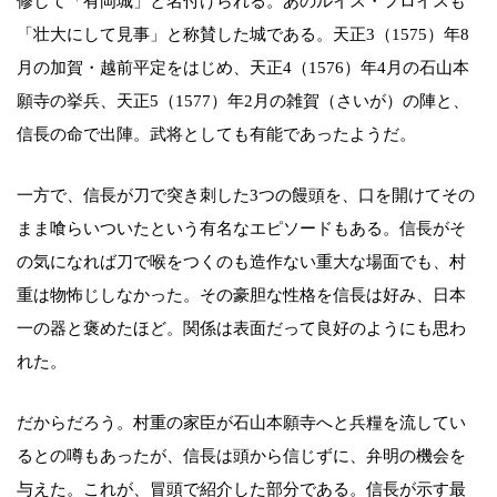
修して「有岡城」と名付けられる。あのルイス・フロイスも
「壮大にして見事」と称賛した城である。天正3（1575）年8
月の加賀・越前平定をはじめ、天正4（1576）年4月の石山本
願寺の挙兵、天正5（1577）年2月の雑賀（さいが）の陣と、
信長の命で出陣。武将としても有能であったようだ。
一方で、信長が刀で突き刺した3つの饅頭を、口を開けてその
まま喰らいついたという有名なエピソードもある。信長がそ
の気になれば刀で喉をつくのも造作ない重大な場面でも、村
重は物怖じしなかった。その豪胆な性格を信長は好み、日本
一の器と褒めたほど。関係は表面だって良好のようにも思わ
れた。
だからだろう。村重の家臣が石山本願寺へと兵糧を流してい
るとの噂もあったが、信長は頭から信じずに、弁明の機会を
与えた。これが、冒頭で紹介した部分である。信長が示す最