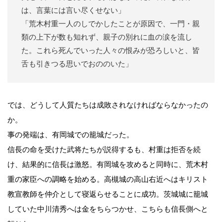
は、言葉には言い尽くせない」
「荒木村重一人のしでかしたことが原因で、一門・親
類の上下が数も知れず、親子の別れに血の涙を流し
た。これら死んでいった人々の恨みが恐ろしいと、皆
舌も引きつる思いでおののいた」
では、どうして人質たちは成敗されなければならなかったの
か。
事の発端は、有岡城での籠城だった。
信長の命を受けた武将たちが説得するも、村重は拒否を続
け、結果的に信長は激怒。有岡城を攻めると同時に、荒木村
重の家臣への調略を始める。高槻城の高山右近へはキリスト
教宣教師を仲介として寝返らせることに成功。茨城城に籠城
していた中川清秀へは金をちらつかせ、こちらも信長側へと