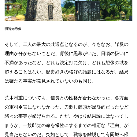
明智光秀像
そして、二人の最大の共通点となるのが、今もなお、謀反の
理由が分からないことだ。背後に黒幕がいた、日頃の扱いに
不満があったなど、どれも決定打に欠け、どれも想像の域を
超えることはない。歴史好きの格好の話題にはなるが、結局
は確たる事実が発見されていないのも同じ。
荒木村重についても、信長との性格が合わなかった、各方面
の軍司令官になれなかった、刀刺し饅頭が屈辱的だったなど
諸々の事実が挙げられる。ただ、やはり結果論にはなってし
まうが、一族郎党の命を犠牲にするまでの相応な「理由」が
見当たらないのだ。突如として、戦線を離脱して有岡城へ帰