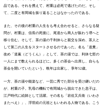
品である。それを携えて、村重は必死で逃げたのだ。そし
て、二度と有岡城を振り返ることはなかったのである。
また、その後の村重の人生をも考え合わせると、さらなる疑
問が。村重は、信長の死後に、尾道から商人が賑わう堺へと
移り住む。そして、茶の湯の千利休らと親交を深め、茶人と
して第二の人生をスタートさせるのであった。名も「道糞」
改め「道薫（どうくん）」として、茶の湯では、利休七哲の
一人にまで数えられるほどに。多くの茶会へ出席し、自らも
茶会を開いていたという。晩年は出家し、享年52歳。
一方、茶の湯や能楽など、一芸に秀でた部分を受け継いだの
が、村重の子。乳母の機転で有岡城から脱出できた息子は、
江戸時代に絵師として活躍。その名も「岩佐又兵衛（いわさ
またべえ）」、浮世絵の元祖ともいわれる人物である。こう