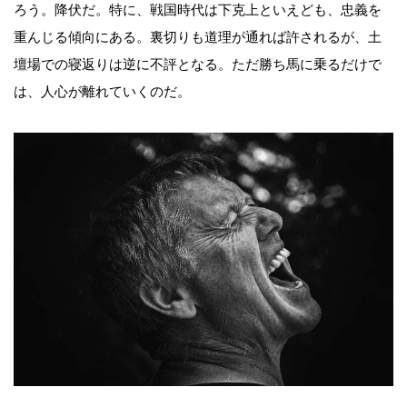
ろう。降伏だ。特に、戦国時代は下克上といえども、忠義を
重んじる傾向にある。裏切りも道理が通れば許されるが、土
壇場での寝返りは逆に不評となる。ただ勝ち馬に乗るだけで
は、人心が離れていくのだ。