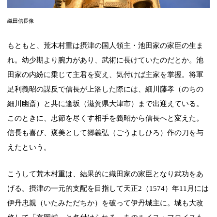
織田信長像
もともと、荒木村重は摂津の国人領主・池田家の家臣の生ま
れ。幼少期より腕力があり、武術に長けていたのだとか。池
田家の内紛に乗じて主君を変え、気付けば主家を掌握。将軍
足利義昭の謀反で信長が上洛した際には、細川藤孝（のちの
細川幽斎）と共に逢坂（滋賀県大津市）まで出迎えている。
このときに、忠節を尽くす相手を義昭から信長へと変えた。
信長も喜び、褒美として郷義弘（ごうよしひろ）作の刀を与
えたという。
こうして荒木村重は、結果的に織田家の家臣となり武功をあ
げる。摂津の一元的支配を目指して天正2（1574）年11月には
伊丹忠親（いたみただちか）を破って伊丹城主に。城も大改