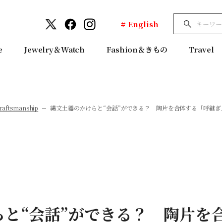
# English
e
Jewelry＆Watch
Fashion＆きもの
Travel
raftsmanship
縄文土器のかけらと“会話”ができる？ 陶片を合体する「呼継ぎ」
らと“会話”ができる？ 陶片を