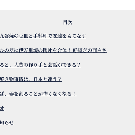
九谷焼の豆皿と手料理で友達をもてなす
ルの器に伊万里焼の陶片を合体！ 呼継ぎの面白さ
ると、大昔の作り手と会話ができる？
焼き物事情は、日本と違う？
ば、器を割ることが怖くなくなる！
オ
知らせ