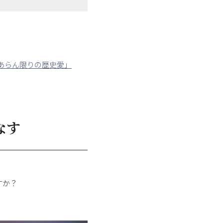
あらん限りの歴史愛」
なす
すか？