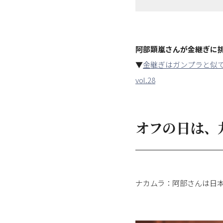
阿部顕嵐さんが金継ぎに
▼
金継ぎはガンプラと似
vol.28
オフの日は、
ナカムラ：阿部さんは日