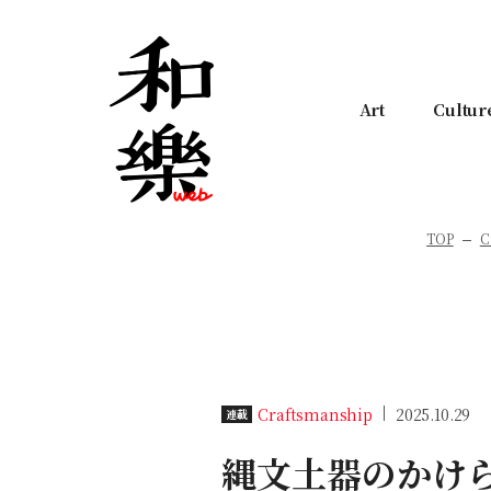
Art
Cultur
TOP
C
Craftsmanship
2025.10.29
連載
縄文土器のかけ