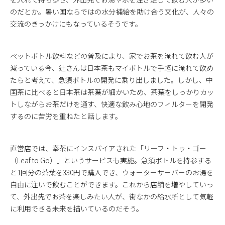
のだとか。暑い国ならではの水分補給を助け合う文化が、人々の
交流のきっかけにもなっているそうです。
ペットボトル飲料などの普及により、家でお茶を淹れて飲む人が
減っている今、辻さんは日本茶もマイボトルで手軽に淹れて飲め
たらと考えて、急須ボトルの開発に乗り出しました。しかし、中
国茶に比べると日本茶は茶葉が細かいため、茶葉をしっかりカッ
トしながらお茶だけを通す、快適な飲み心地のフィルターを開発
するのに苦労を重ねたと話します。
直営店では、奉茶にインスパイアされた「リーフ・トゥ・ゴー
（Leaf to Go）」というサービスも実施。急須ボトルを持参する
と1回分の茶葉を330円で購入でき、ウォーターサーバーのお湯を
自由に注いで飲むことができます。これから店舗を増やしていっ
て、外出先でお茶を楽しみたい人が、街なかの給水所として気軽
に利用できる未来を描いているのだそう。