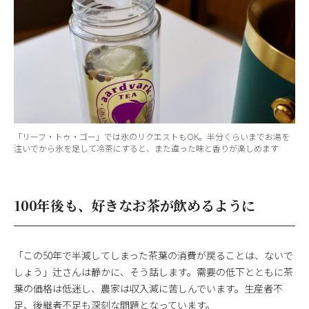
「リーフ・トゥ・ゴー」では氷のリクエストもOK。半分くらいまでお湯を
注いでから氷を足して冷茶にすると、また違った味と香りが楽しめます
100年後も、好きなお茶が飲めるように
「この50年で半減してしまった茶葉の消費が戻ることは、ないで
しょう」辻さんは静かに、そう話します。需要の低下とともに茶
葉の価格は低迷し、農家は収入減に苦しんでいます。生産者不
足、後継者不足も深刻な問題となっています。