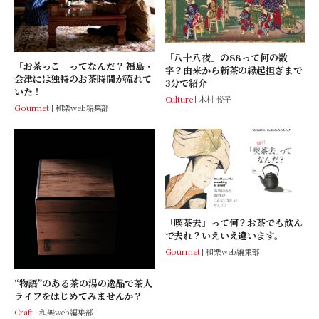
「八十八夜」の88って何の数
「お茶っこ」ってなんだ？ 福島・
字？由来から新茶の縁起担ぎまで
会津には独特のお茶時間が流れて
3分で紹介
いた！
Culture
木村 悦子
Gourmet
和樂web編集部
「喫茶去」って何？お茶でも飲ん
で去れ？いえいえ違います。
Gourmet
和樂web編集部
“物語”のある茶の湯の逸品で茶人
ライフをはじめてみませんか？
Craft
和樂web編集部