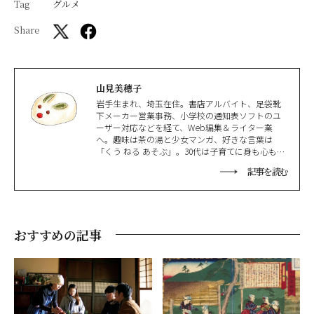
Tag
グルメ
Share
山見美穂子
岩手生まれ、埼玉在住。書店アルバイト、足袋靴
下メーカー営業事務、小学校の通知表ソフトのユ
ーザー対応などを経て、Web編集＆ライター業
へ。趣味は茶の湯と少女マンガ、好きな言葉は
「くう ねる あそぶ」。30代は子育てに身も心も捧
げたが、40代はもう捧げきれないと自分自身へIタ
記事を読む
ーンを計画中。
おすすめの記事