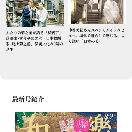
中谷美紀さんスペシャルインタビ
ふたりの菊之丞が語る「綺麗事」
ュー。海外で暮らして感じる、よ
落語家･古今亭菊之丞×日本舞踊
り深い「日本の美」
家･尾上菊之丞、伝統文化の“隣の
芝生”
最新号紹介