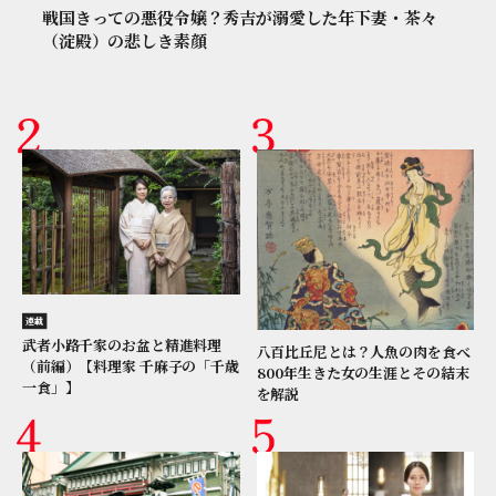
戦国きっての悪役令嬢？秀吉が溺愛した年下妻・茶々
（淀殿）の悲しき素顔
連載
武者小路千家のお盆と精進料理
八百比丘尼とは？人魚の肉を食べ
（前編）【料理家 千麻子の「千歳
800年生きた女の生涯とその結末
一食」】
を解説