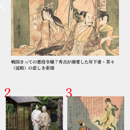
戦国きっての悪役令嬢？秀吉が溺愛した年下妻・茶々
（淀殿）の悲しき素顔