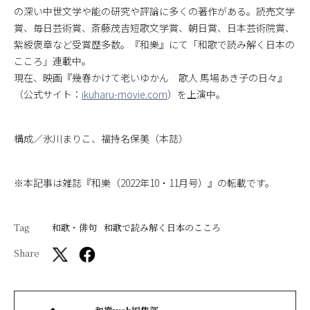
の深い中世文学や能の研究や評論に多くの著作がある。読売文学
賞、毎日芸術賞、斎藤茂吉短歌文学賞、朝日賞、日本芸術院賞、
紫綬褒章など受賞歴多数。『和樂』にて「和歌で読み解く日本の
こころ」連載中。
現在、映画『幾春かけて老いゆかん 歌人 馬場あき子の日々』
（公式サイト：
ikuharu-movie.com
）を上演中。
構成／氷川まりこ、福持名保美（本誌）
※本記事は雑誌『和樂（2022年10・11月号）』の転載です。
Tag
和歌・俳句
和歌で読み解く日本のこころ
Share