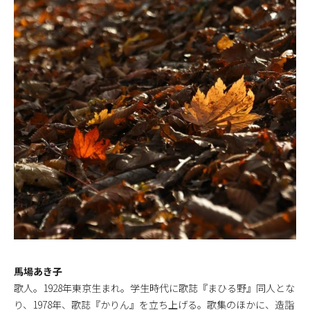
馬場あき子
歌人。1928年東京生まれ。学生時代に歌誌『まひる野』同人とな
り、1978年、歌誌『かりん』を立ち上げる。歌集のほかに、造詣