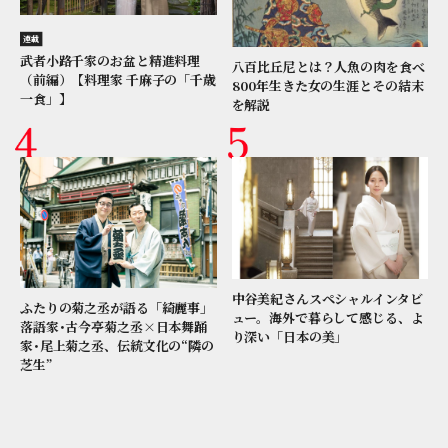
連載
武者小路千家のお盆と精進料理
八百比丘尼とは？人魚の肉を食べ
（前編）【料理家 千麻子の「千歳
800年生きた女の生涯とその結末
一食」】
を解説
中谷美紀さんスペシャルインタビ
ふたりの菊之丞が語る「綺麗事」
ュー。海外で暮らして感じる、よ
落語家･古今亭菊之丞×日本舞踊
り深い「日本の美」
家･尾上菊之丞、伝統文化の“隣の
芝生”