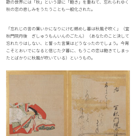
歌の世界には「秋」という語に「飽き」を重ねて、忘れられゆく
秋の恋の悲しみをうたうことも一般化された。
「忘れじの言の葉いかになりにけむ頼めし暮は秋風ぞ吹く」（宜
秋門院丹後 ぎしゅうもんいんのごたん）（あなたのこと決して
忘れたりはしない、と誓った言葉はどうなったのでしょう。今宵
こそとおいでになると信じた夕暮に、もうこの恋は飽きてしまっ
たとばかりに秋風が吹いている）というもの。