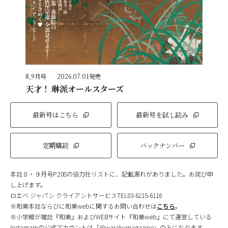
8,9月号
2026.07.01発売
天才！ 琳派オールスターズ
最新号はこちら
最新号を試し読み
定期購読
バックナンバー
本誌８・９月号P.208の協力社リストに、記載漏れがありました。お詫び申
し上げます。
ロエベ ジャパン クライアントサービスTEL03-6215-6116
※和樂本誌ならびに和樂webに関するお問い合わせは
こちら
。
※小学館が雑誌『和樂』およびWEBサイト『和樂web』にて運営している
Instagramの公式アカウントは「@warakumagazine」のみになります。