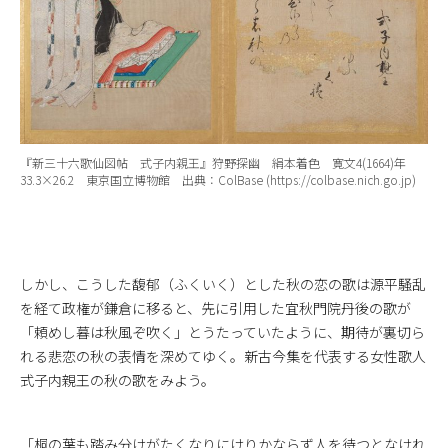
『新三十六歌仙図帖 式子内親王』狩野探幽 絹本着色 寛文4(1664)年
33.3×26.2 東京国立博物館 出典：ColBase (https://colbase.nich.go.jp)
しかし、こうした馥郁（ふくいく）とした秋の恋の歌は源平騒乱
を経て政権が鎌倉に移ると、先に引用した宜秋門院丹後の歌が
「頼めし暮は秋風ぞ吹く」とうたっていたように、期待が裏切ら
れる悲恋の秋の表情を深めてゆく。新古今集を代表する女性歌人
式子内親王の秋の歌をみよう。
「桐の葉も踏み分けがたくなりにけりかならず人を待つとなけれ