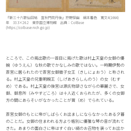
『新三十六歌仙図帖 宜秋門院丹後』狩野探幽 絹本着色 寛文4(1664)
年 33.3×26.2 東京国立博物館 出典：ColBase
(https://colbase.nich.go.jp)
ところで、この掲出歌の一首目に掲げた歌は村上天皇の女御の優
婉（ゆうえん）な秋の歌でかなしみの歌ではない。一時期伊勢の
斎宮に居られたので斎宮女御徽子女王（きしにょおう）と称され
る。村上天皇の兄重明親王（しげあきらしんのう）の女（むす
め）である。村上天皇の後宮は源氏物語さながらの華麗さで、女
御、御息所（みやすどころ）は十人近くおられたが、多くの女御
方の間にあらそいがなかったことが賞（め）でられている。
斎宮女御のもとに帝がしばらくお出ましにならなかったある夕暮
のことだ。女御の住まわれる方より格別に優雅な琴の音が流れて
きた。あまりの面白さに帝はすぐ白い絹のお召物を装ってお出か