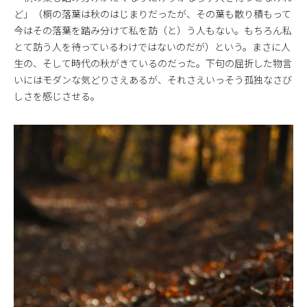
ど」（桐の落葉は秋のはじまりだったが、その葉も散り積もって
今はその落葉を踏み分けて私を訪（と）う人もない。もちろん私
とて訪う人を待っているわけではないのだが）という。まさに人
生の、そして時代の秋がきているのだった。下句の屈折した物言
いにはモダンな気どりさえあるが、それさえいっそう孤独なさび
しさを感じさせる。