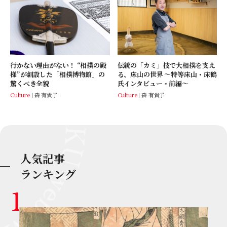
行かない理由がない！ “相撲の殿
伝統の「カミ」技で大相撲を支え
様”が創設した「相撲博物館」の
る、床山の世界 ～特等床山・床鶴
驚くべき全貌
氏インタビュー・前編～
Culture
森 有貴子
Culture
森 有貴子
人気記事
ランキング