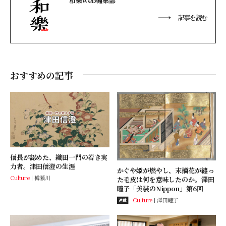
和樂web編集部
記事を読む
おすすめの記事
信長が認めた、織田一門の若き実
力者。津田信澄の生涯
かぐや姫が燃やし、末摘花が纏っ
Culture
樽瀬川
た毛皮は何を意味したのか。澤田
瞳子「美装のNippon」第6回
Culture
澤田瞳子
連載