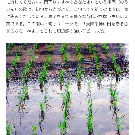
に流してください。雨下ります神のあなたよ）という能因（のう
いん）の歌は、初句から力づよく、三句までを祈りのように一気
に詠みくだしている。早苗を育てる豊かな苗代水を願う思いは切
実である。この歌は下句もユニークで、「天降る神に田を守る心
あるなら、神よ」とこれも切迫感の強いアピールだ。