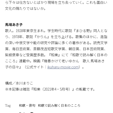
ら下々は仕方ないとばかり現場を立ち去っていく。これも面白い
文化の隔たりではないか。
馬場あき子
歌人。1928年東京生まれ。学生時代に歌誌『まひる野』同人とな
り、1978年、歌誌『かりん』を立ち上げる。歌集のほかに、造詣
の深い中世文学や能の研究や評論に多くの著作がある。読売文学
賞、毎日芸術賞、斎藤茂吉短歌文学賞、朝日賞、日本芸術院賞、
紫綬褒章など受賞歴多数。『和樂』にて「和歌で読み解く日本の
こころ」連載中。映画『幾春かけて老いゆかん 歌人 馬場あき
子の日々』（公式サイト：
ikuharu-movie.com
）。
構成／氷川まりこ
※本記事は雑誌『和樂（2021年4・5月号）』の転載です。
Tag
和歌・俳句
和歌で読み解く日本のこころ