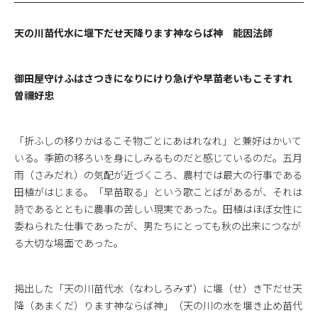
天の川苗代水に堰下だせ天降ります神ならば神 能因法師
御田屋守けふはさつきになりにけり急げや早苗老いもこそすれ
曽禰好忠
「折ふしの移りかはるこそ物ごとにあはれなれ」と兼好はかいて
いる。季節の移ろいを身にしみるものだと感じているのだ。五月
雨（さみだれ）の気配が近づくころ、農村では最大の行事である
田植がはじまる。「早苗取る」という歌ことばがあるが、それは
詩であるとともに農事の苦しい現実であった。田植はほぼ女性に
委ねられた仕事であったが、男たちにとっても秋の出来につなが
る大切な場面であった。
掲出した「天の川苗代水（なわしろみず）に堰（せ）き下だせ天
降（あまくだ）ります神ならば神」（天の川の水を堰き止め苗代