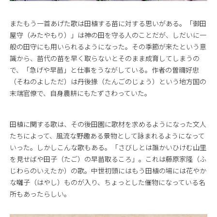
またもう一首あげた歌は田植する苗に対する思いがある。「御田
屋守（みたやもり）」は神の田を守る人のことだが、しだいに一
般の田守にも用いられるようになった。その季節が来たという意
識から、苗代の苗を早く取らないとそのまま成育してしまうの
で、「急げや早苗」と仕事をうながしている。作者の曽禰好忠
（そねのよしただ）は丹後掾（たんごのじょう）という地方国の
末端官僚で、自身農耕にもたずさわっていた。
田植に関する歌は、その後田園に歌材を求めるようになった文人
たちによって、風流な野趣ある景物として詠まれるようになって
いった。しかしこんな歌もある。「さびしとは誰かいひけむ山里
を見せばや田子（たご）の早苗取るころ」。これは藤原家隆（ふ
じわらのいえたか）の歌。中世初頭にはもう田植の場には花やか
な囃子（はやし）ものが入り、ちょっとした催物になっている名
所もあったらしい。