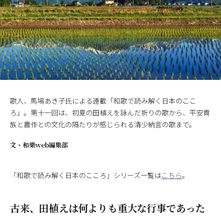
歌人、馬場あき子氏による連載「和歌で読み解く日本のここ
ろ」。第十一回は、初夏の田植えを詠んだ祈りの歌から、平安貴
族と農作との文化の隔たりが感じられる清少納言の歌まで。
文・
和樂web編集部
「和歌で読み解く日本のこころ」シリーズ一覧は
こちら
。
古来、田植えは何よりも重大な行事であった