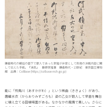
鎌倉時代の朝廷の臣下で歌人であった家隆が弁官として政務の決裁内容に関
して伝えた手紙。『消息』 藤原家隆筆 鎌倉時代・13世紀 東京国立博物
館 出典：ColBase (https://colbase.nich.go.jp)
能に「飛鳥川（あすかがわ）」という稀曲（ききょく）があり、
唐織水衣（からおりみずごろも）姿の乙女が数人して早苗を舞台
に植え立てる田植場面がある。なかなかの風情で美しい。さらに