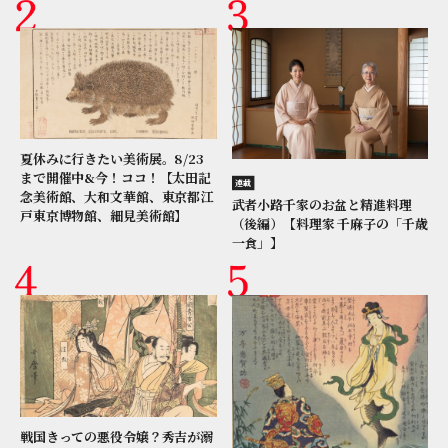
夏休みに行きたい美術展。8/23
まで開催中&今！ココ！【太田記
連載
念美術館、大和文華館、東京都江
武者小路千家のお盆と精進料理
戸東京博物館、細見美術館】
（後編）【料理家 千麻子の「千歳
一食」】
戦国きっての悪役令嬢？秀吉が溺