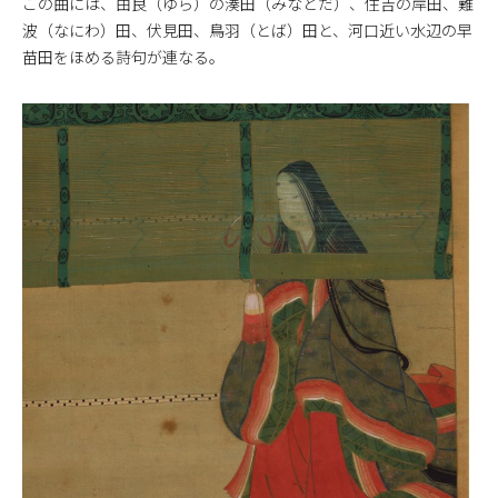
この曲には、由良（ゆら）の湊田（みなとだ）、住吉の岸田、難
波（なにわ）田、伏見田、鳥羽（とば）田と、河口近い水辺の早
苗田をほめる詩句が連なる。