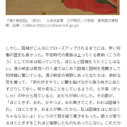
『清少納言図』（部分） 土佐光起筆 江戸時代・17世紀 東京国立博物
館 出典：ColBase (https://colbase.nich.go.jp)
しかし、田植がこんなにクローズアップされるまでには、辛い労
働の歴史も長かった。平安時代の貴族は上ってくる貢納（こうの
う）としての米は知っていても、ほとんど田植をうたうことはな
い。清少納言は賀茂へ行く道ではじめて田植と田唄を見聞きして
初体験に驚いている。清少納言の視野にあった女たちは、奇妙な
笠を被って、「折れ伏すやう」に腰を曲げながら後ろ向きにあと
ずさりしてゆく。何か変なことをしているようだ、と牛車（ぎっ
しゃ）の中から見ていると、女たちが唄いだした。その歌が、
「ほととぎす、おれ、かやつよ、おれ鳴きてこそ、われは田植う
れ」（ほととぎす、おまえが鳴いたから、私は田植をはじめなく
ちゃならないよ）というので耳を疑う驚きをもった。歌人が愛で
るほととぎすをこれほど侮辱したものもめったにない。これだか