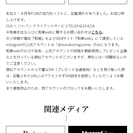
本誌８・９月号P.208の協力社リストに、記載漏れがありました。お詫び申
し上げます。
ロエベ ジャパン クライアントサービスTEL03-6215-6116
※和樂本誌ならびに和樂webに関するお問い合わせは
こちら
。
※小学館が雑誌『和樂』およびWEBサイト『和樂web』にて運営している
Instagramの公式アカウントは「@warakumagazine」のみになります。
和樂webのロゴや名称、公式アカウントの投稿を無断使用しプレゼント企画
などを行っている類似アカウントがございますが、弊社とは一切関係ないの
でご注意ください。
類似アカウントから不審なDM（プレゼント当選告知）などを受け取った際
は、記載されたURLにはアクセスせずDM自体を削除していただくようお願
いいたします。
また被害防止のため、同アカウントのブロックをお願いいたします。
関連メディア