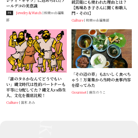
レディ・キャラ」に込められたア
統芸能にも使われた理由とは？
ールデコの美意識
【馬場あき子さんに聞く和歌入
門・その1】
Jewelry＆Watch
和樂web編集
PR
部
Culture
和樂web編集部
「その辺の草」もおいしく食べち
「誰のタネかなんてどうでもい
ゃう！万葉集から当時の食事内容
い」縄文時代は性的パートナーも
を探ってみた
平等に分配してた？縄文人vs弥生
Gourmet
麻生のりこ
人、文化を徹底比較！
Culture
笛木 あみ