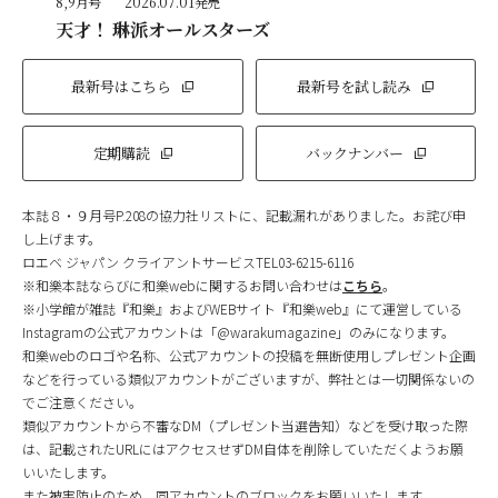
8,9月号
2026.07.01発売
天才！ 琳派オールスターズ
最新号はこちら
最新号を試し読み
定期購読
バックナンバー
本誌８・９月号P.208の協力社リストに、記載漏れがありました。お詫び申
し上げます。
ロエベ ジャパン クライアントサービスTEL03-6215-6116
※和樂本誌ならびに和樂webに関するお問い合わせは
こちら
。
※小学館が雑誌『和樂』およびWEBサイト『和樂web』にて運営している
Instagramの公式アカウントは「@warakumagazine」のみになります。
和樂webのロゴや名称、公式アカウントの投稿を無断使用しプレゼント企画
などを行っている類似アカウントがございますが、弊社とは一切関係ないの
でご注意ください。
類似アカウントから不審なDM（プレゼント当選告知）などを受け取った際
は、記載されたURLにはアクセスせずDM自体を削除していただくようお願
いいたします。
また被害防止のため、同アカウントのブロックをお願いいたします。