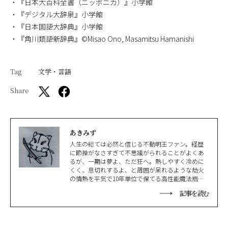
・『日本大百科全書（ニッポニカ）』小学館
・『デジタル大辞泉』小学館
・『日本国語大辞典』小学館
・『角川類語新辞典』©Misao Ono, Masamitsu Hamanishi
Tag
文学・言語
Share
あきみず
人生の総ては必然と信じる不動明王ファン。経歴
に節操がなさすぎて不思議がられることがよくあ
るが、一期は夢よ、ただ狂へ。熱しやすく冷めに
くく、息切れするよ、と周囲が呆れるような劫火
の情熱を平気で10年単位で保てる高性能魔法瓶。
日本刀剣は永遠の恋人。愛ハムスターに日々齧ら
記事を読む
れるのが本業。