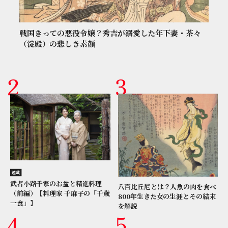
戦国きっての悪役令嬢？秀吉が溺愛した年下妻・茶々
（淀殿）の悲しき素顔
連載
武者小路千家のお盆と精進料理
八百比丘尼とは？人魚の肉を食べ
（前編）【料理家 千麻子の「千歳
800年生きた女の生涯とその結末
一食」】
を解説