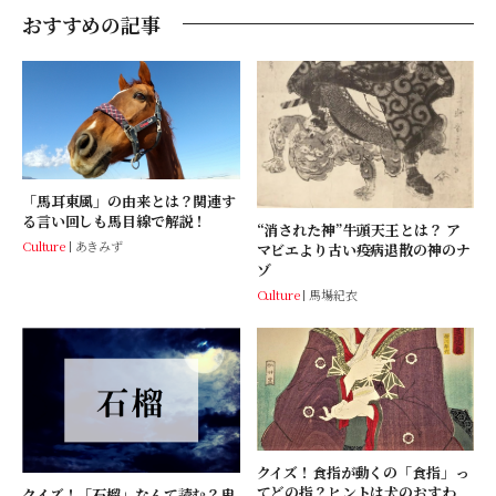
おすすめの記事
「馬耳東風」の由来とは？関連す
る言い回しも馬目線で解説！
“消された神”牛頭天王とは？ ア
Culture
あきみず
マビエより古い疫病退散の神のナ
ゾ
Culture
馬場紀衣
クイズ！食指が動くの「食指」っ
てどの指？ヒントは犬のおすわ
クイズ！「石榴」なんて読む？鬼