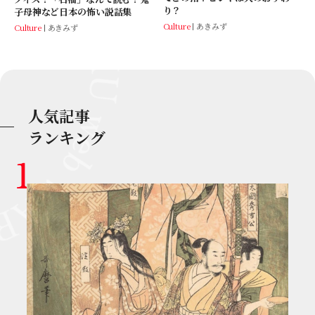
り？
子母神など日本の怖い説話集
Culture
あきみず
Culture
あきみず
人気記事
ランキング