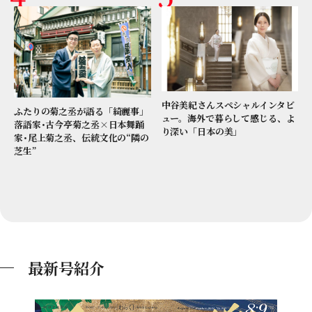
中谷美紀さんスペシャルインタビ
ふたりの菊之丞が語る「綺麗事」
ュー。海外で暮らして感じる、よ
落語家･古今亭菊之丞×日本舞踊
り深い「日本の美」
家･尾上菊之丞、伝統文化の“隣の
芝生”
最新号紹介