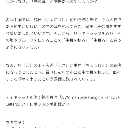
しかしなぜ、「牛の耳」が関係あるのでしょうか？
古代中国では、諸侯（しょこう）が盟約を結ぶ場で、中心人物で
ある盟主がいけにえの牛の耳を執って裂き、諸侯はその血をすす
り誓いあったといいます。そこから、リーダーシップを取り、そ
の場やグループを仕切ることを「牛耳を執る」「牛耳る」と言う
ようになりました。
なお、呉（ご）の王・夫差（ふさ）が中原（ちゅうげん）の覇者
になろうとしたとき、晋（しん）の定公と牛の耳を執って、血を
すする順序を争ったという逸話も残されています。
アイキャッチ画像：鈴木春信『A Woman Sweeping up Her Love
Letters』メトロポリタン美術館より
参考文献：