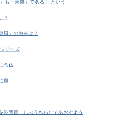
」も「東風」である！ という。
は？
東風」の由来は？
シリーズ
に念仏
に風
を渋団扇（しぶうちわ）であおぐよう