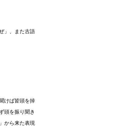
ぜ」、また古語
聞けば皆頭を掉
ず頭を振り聞き
」から来た表現