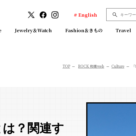
# English
e
Jewelry＆Watch
Fashion＆きもの
Travel
TOP
ROCK 和樂web
Culture
「
とは？関連す