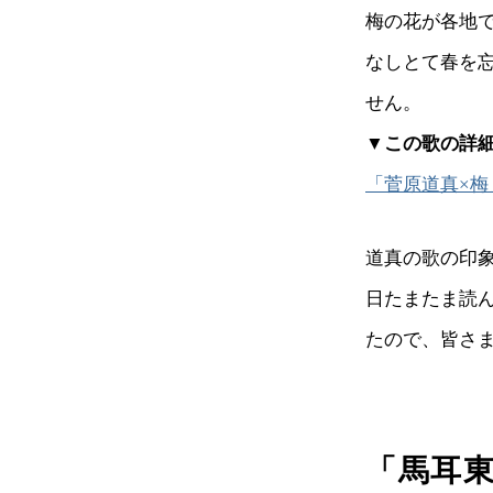
梅の花が各地
なしとて春を
せん。
▼この歌の詳
「菅原道真×
道真の歌の印
日たまたま読
たので、皆さ
「馬耳東