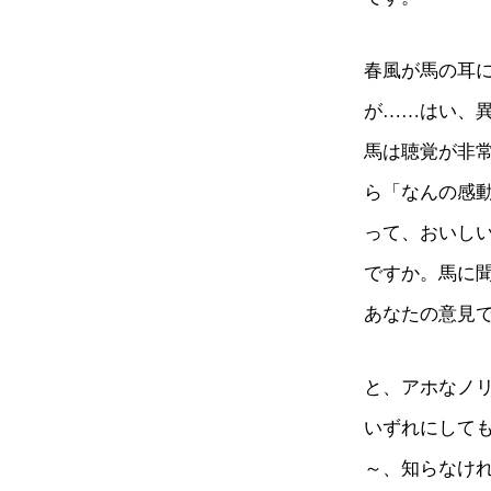
春風が馬の耳
が……はい、
馬は聴覚が非
ら「なんの感
って、おいし
ですか。馬に
あなたの意見
と、アホなノ
いずれにして
～、知らなけ