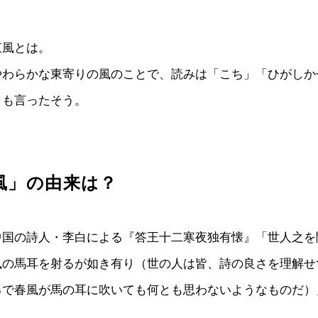
東風とは。
やわらかな東寄りの風のことで、読みは「こち」「ひがしか
とも言ったそう。
風」の由来は？
中国の詩人・李白による『答王十二寒夜独有懐』「世人之を
風の馬耳を射るが如き有り（世の人は皆、詩の良さを理解せ
るで春風が馬の耳に吹いても何とも思わないようなものだ）