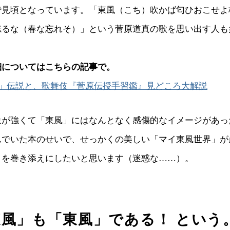
で見頃となっています。「東風（こち）吹かば匂ひおこせよ
忘るな（春な忘れそ）」という菅原道真の歌を思い出す人も
細についてはこちらの記事で。
梅」伝説と、歌舞伎『菅原伝授手習鑑』見どころ大解説
象が強くて「東風」にはなんとなく感傷的なイメージがあっ
んでいた本のせいで、せっかくの美しい「マイ東風世界」が
まを巻き添えにしたいと思います（迷惑な……）。
風」も「東風」である！ という