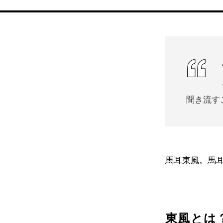
聞き流す
馬耳東風。馬
東風とは