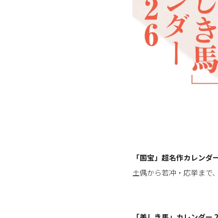
「国宝」超名作カレンダー 
土偶から若冲・応挙まで、
「美しき馬」カレンダー 2