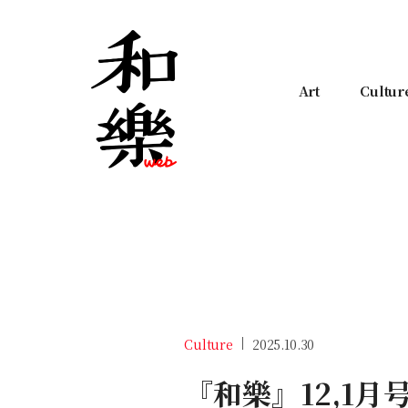
Art
Cultur
Culture
2025.10.30
『和樂』12,1