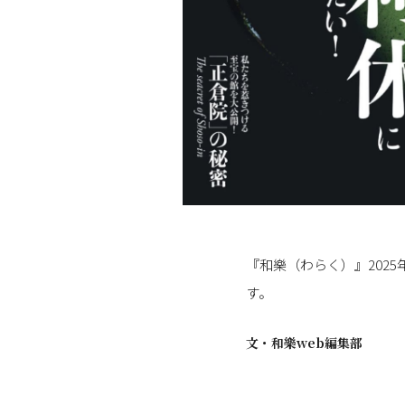
『和樂（わらく）』2025
す。
文・
和樂web編集部