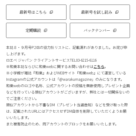
最新号はこちら
最新号を試し読み
定期購読
バックナンバー
本誌８・９月号P.208の協力社リストに、記載漏れがありました。お詫び申
し上げます。
ロエベ ジャパン クライアントサービスTEL03-6215-6116
※和樂本誌ならびに和樂webに関するお問い合わせは
こちら
。
※小学館が雑誌『和樂』およびWEBサイト『和樂web』にて運営している
Instagramの公式アカウントは「@warakumagazine」のみになります。
和樂webのロゴや名称、公式アカウントの投稿を無断使用しプレゼント企画
などを行っている類似アカウントがございますが、弊社とは一切関係ないの
でご注意ください。
類似アカウントから不審なDM（プレゼント当選告知）などを受け取った際
は、記載されたURLにはアクセスせずDM自体を削除していただくようお願
いいたします。
また被害防止のため、同アカウントのブロックをお願いいたします。