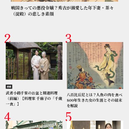
戦国きっての悪役令嬢？秀吉が溺愛した年下妻・茶々
（淀殿）の悲しき素顔
連載
武者小路千家のお盆と精進料理
八百比丘尼とは？人魚の肉を食べ
（前編）【料理家 千麻子の「千歳
800年生きた女の生涯とその結末
一食」】
を解説