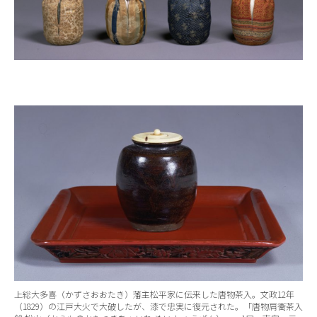
上総大多喜（かずさおおたき）藩主松平家に伝来した唐物茶入。文政12年
（1829）の江戸大火で大破したが、漆で忠実に復元された。「唐物肩衝茶入