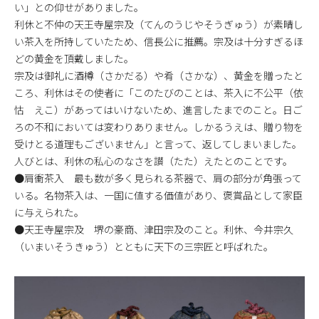
い」との仰せがありました。
利休と不仲の天王寺屋宗及（てんのうじやそうぎゅう）が素晴し
い茶入を所持していたため、信長公に推薦。宗及は十分すぎるほ
どの黄金を頂戴しました。
宗及は御礼に酒樽（さかだる）や肴（さかな）、黄金を贈ったと
ころ、利休はその使者に「このたびのことは、茶入に不公平（依
怙 えこ）があってはいけないため、進言したまでのこと。日ご
ろの不和においては変わりありません。しかるうえは、贈り物を
受けとる道理もございません」と言って、返してしまいました。
人びとは、利休の私心のなさを讃（たた）えたとのことです。
●肩衝茶入 最も数が多く見られる茶器で、肩の部分が角張って
いる。名物茶入は、一国に値する価値があり、褒賞品として家臣
に与えられた。
●天王寺屋宗及 堺の豪商、津田宗及のこと。利休、今井宗久
（いまいそうきゅう）とともに天下の三宗匠と呼ばれた。