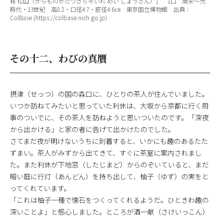
銘 松山（からものかたつきちゃいれ めい しょうざん）」 1口 南宋～元
時代・13世紀 高8.2・口径4.7・底径4.6㎝ 東京国立博物館 出典：
ColBase (https://colbase.nich.go.jp)
その十二、わびの真贋
摂津（せっつ）の国の森口に、ひとりの茶人が住んでいました。
いつか訪ねてみたいと思っていた利休は、大坂から京都に行く用
事のついでに、その茶人を訪ねようと思いついたのです。「深夜
から出かける」と家の者に告げて出かけたのでした。
さてまだ夜が明けないうちに到着すると、いかにも趣のあるたた
ずまい。茶人がみずから出てきて、すぐに茶室に案内されまし
た。また利休が下地窓（したじまど）からのぞいていると、まだ
暗い庭に行灯（あんどん）を持ち出して、柚子（ゆず）の実をと
ってくれています。
「これは柚子一種で懐石をつくってくれるようだ。ひときわ趣の
深いことよ」と感心しました。ところが酒一献（さけいっこん）