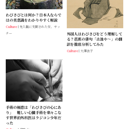
わびさびとは何か？日本人ならで
はの美意識をわかりやすく解説
Culture
先入観に支配された女、サッ
チー
外国人はわびさびをどう理解して
る？芭蕉の俳句「古池や～」の翻
訳を徹底分析してみた
Culture
大澤法子
手術の極意は「わびさびの心にあ
り」 難しい心臓手術を楽々こな
す世界的外科医はラジコン少年だ
った