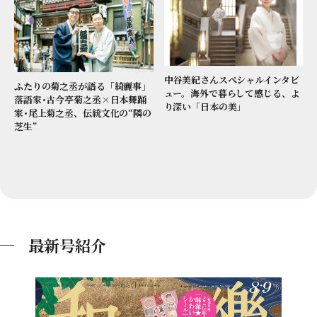
中谷美紀さんスペシャルインタビ
ふたりの菊之丞が語る「綺麗事」
ュー。海外で暮らして感じる、よ
落語家･古今亭菊之丞×日本舞踊
り深い「日本の美」
家･尾上菊之丞、伝統文化の“隣の
芝生”
最新号紹介