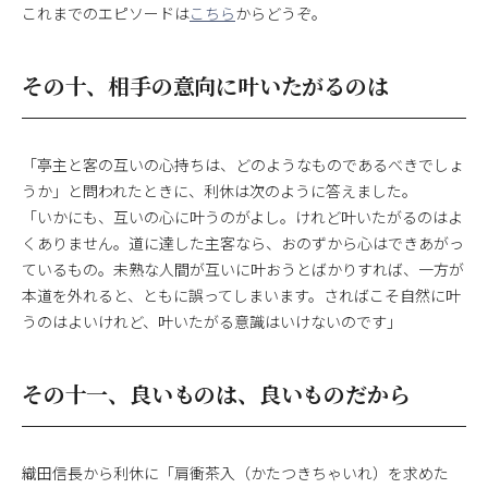
これまでのエピソードは
こちら
からどうぞ。
その十、相手の意向に叶いたがるのは
「亭主と客の互いの心持ちは、どのようなものであるべきでしょ
うか」と問われたときに、利休は次のように答えました。
「いかにも、互いの心に叶うのがよし。けれど叶いたがるのはよ
くありません。道に達した主客なら、おのずから心はできあがっ
ているもの。未熟な人間が互いに叶おうとばかりすれば、一方が
本道を外れると、ともに誤ってしまいます。さればこそ自然に叶
うのはよいけれど、叶いたがる意識はいけないのです」
その十一、良いものは、良いものだから
織田信長から利休に「肩衝茶入（かたつきちゃいれ）を求めた