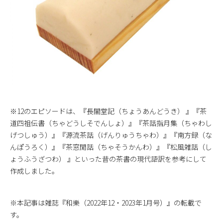
※12のエピソードは、『長闇堂記（ちょうあんどうき） 』『茶
道四祖伝書（ちゃどうしそでんしょ）』『茶話指月集（ちゃわし
げつしゅう）』『源流茶話（げんりゅうちゃわ）』『南方録（な
んぽうろく）』『茶窓閒話（ちゃそうかんわ）』『松風雑話（し
ょうふうざつわ） 』といった昔の茶書の現代語訳を参考にして
作成しました。
※本記事は雑誌『和樂（2022年12・2023年1月号）』の転載で
す。