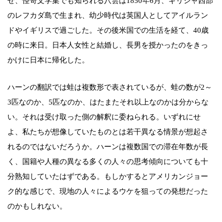
せ、怪奇文学集でも知られる八雲は1850年6月、ギリシャ西部
のレフカダ島で生まれ、幼少時代は英国人としてアイルラン
ドやイギリスで過ごした。その後米国での生活を経て、40歳
の時に来日。日本人女性と結婚し、長男を授かったのをきっ
かけに日本に帰化した。
ハーンの翻訳では蛙は複数形で表されているが、蛙の数が2～
3匹なのか、5匹なのか、はたまたそれ以上なのかは分からな
い。それは受け取った側の解釈に委ねられる。いずれにせ
よ、私たちが想像していたものとは若干異なる情景が想起さ
れるのではないだろうか。ハーンは複数国での滞在年数が長
く、国籍や人種の異なる多くの人々の思考傾向についても十
分熟知していたはずである。もしかするとアメリカンジョー
ク的な感じで、現地の人々によるウケを狙っての発想だった
のかもしれない。