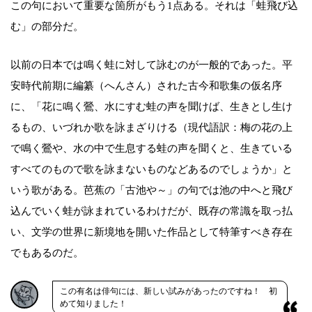
この句において重要な箇所がもう1点ある。それは「蛙飛び込
む」の部分だ。
以前の日本では鳴く蛙に対して詠むのが一般的であった。平
安時代前期に編纂（へんさん）された古今和歌集の仮名序
に、「花に鳴く鶯、水にすむ蛙の声を聞けば、生きとし生け
るもの、いづれか歌を詠まざりける（現代語訳：梅の花の上
で鳴く鶯や、水の中で生息する蛙の声を聞くと、生きている
すべてのもので歌を詠まないものなどあるのでしょうか」と
いう歌がある。芭蕉の「古池や～」の句では池の中へと飛び
込んでいく蛙が詠まれているわけだが、既存の常識を取っ払
い、文学の世界に新境地を開いた作品として特筆すべき存在
でもあるのだ。
この有名は俳句には、新しい試みがあったのですね！ 初
めて知りました！