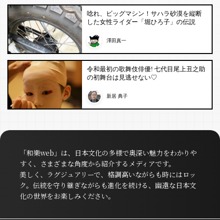
唸れ、ビッグマシン！サハラ砂漠を縦断
した女性ライダー「堀ひろ子」の伝説
澤田真一
令和最初の歌舞伎俳優! 七代目尾上丑之助
の初舞台は見逃せない♡
新居 典子
「和樂web」は、日本文化の多様で奥深い魅力をわかりや
すく、さまざまな角度から紹介するメディアです。
美しく、ラグジュアリーで、格調高いながらも時にはロッ
ク。伝統を守り継ぎながらも進化を続ける、幽遠な日本文
化の世界をお楽しみください。