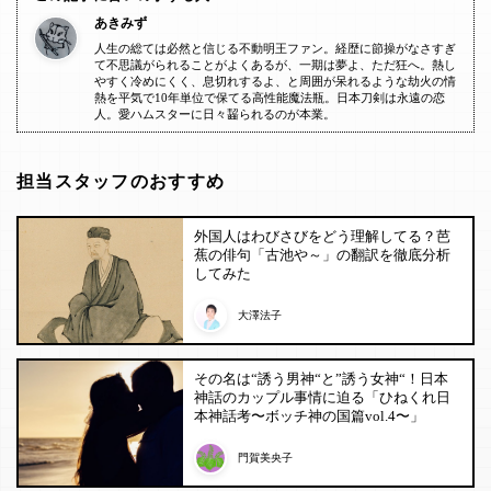
あきみず
人生の総ては必然と信じる不動明王ファン。経歴に節操がなさすぎ
て不思議がられることがよくあるが、一期は夢よ、ただ狂へ。熱し
やすく冷めにくく、息切れするよ、と周囲が呆れるような劫火の情
熱を平気で10年単位で保てる高性能魔法瓶。日本刀剣は永遠の恋
人。愛ハムスターに日々齧られるのが本業。
担当スタッフのおすすめ
外国人はわびさびをどう理解してる？芭
蕉の俳句「古池や～」の翻訳を徹底分析
してみた
大澤法子
その名は“誘う男神“と”誘う女神“！日本
神話のカップル事情に迫る「ひねくれ日
本神話考〜ボッチ神の国篇vol.4〜」
門賀美央子