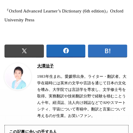
『Oxford Advanced Learner’s Dictionary (6th edition)』Oxford
University Press
大澤法子
1983年生まれ。愛媛県出身。ライター・翻訳者。大
学在籍時には英米の文学や言語を通じて日本の文化
を嗜み、大学院では言語学を専攻し、文学修士号を
取得。実務翻訳や技術翻訳分野で経験を積むことう
ん十年。経済誌、法人向け雑誌などでAIやスマート
シティ、宇宙について寄稿中。翻訳と言葉について
考えるのが生業。お笑いファン。
この記事に合いの手する人