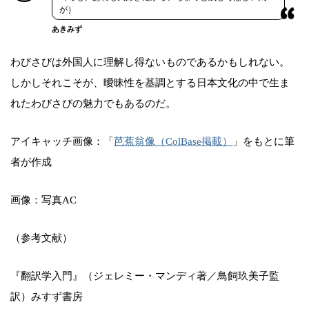
が）
あきみず
わびさびは外国人に理解し得ないものであるかもしれない。
しかしそれこそが、曖昧性を基調とする日本文化の中で生ま
れたわびさびの魅力でもあるのだ。
アイキャッチ画像：「
芭蕉翁像（ColBase掲載）
」をもとに筆
者が作成
画像：写真AC
（参考文献）
『翻訳学入門』（ジェレミー・マンディ著／鳥飼玖美子監
訳）みすず書房