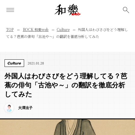
検索
TOP
ROCK 和樂web
Culture
外国人はわびさびをどう理解し
てる？芭蕉の俳句「古池や～」の翻訳を徹底分析してみた
Culture
2021.01.28
外国人はわびさびをどう理解してる？芭
蕉の俳句「古池や～」の翻訳を徹底分析
してみた
大澤法子