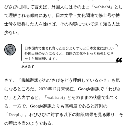
びさびに関して言えば、外国人にはそのまま「wabisabi」とし
て理解される傾向にあり、日本文学・文化関連で修士号や博
士号を取得した人を除けば、その内容について深く知る人は
少ない。
日本国内で生まれ育った自分よりずっと日本文化に詳しい
外国出身のかたに会うと、自国の文化をもっと勉強しなき
ゃ！と毎回思います。
あきみず
さて、「機械翻訳がわびさびをどう理解しているか？」も気
になるところだ。2020年12月末現在、Google翻訳で「わびさ
び」と入力すると、「wabisabi」とそのままの状態で出てく
る。一方で、Google翻訳よりも高精度であると評判の
「DeepL」。わびさびに対する以下の翻訳結果を見る限り、そ
の噂は本当のようである。