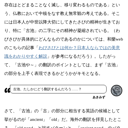
存在はとどまることなく滅し、移り変わるものである」とい
う、仏教において中核をなす教え無常観の考えである。そこ
には日本人が中世以降大切にしてきたさびの精神が生きてお
り、特に「古池」の二字にその精神が凝縮されている。（わ
びさびが具体的にどんなものであるのかについては、和樂web
のこちらの記事「
わびさびとは何か？日本人ならではの美意
識をわかりやすく解説
」が参考になるだろう）。したがっ
て、「古池や～」の翻訳のポイントとしては、まず「古池」
の部分を上手く表現できるかどうかがキモとなる。
古池、たしかにどう翻訳するんだろう……？
あきみず
さて、「古池」の「古」の部分に相当する英語の候補として
挙がるのが「ancient」「old」だ。海外の翻訳を拝見したとこ
ろ、「old pond」と訳すパターンと、「ancient pond」のパタ