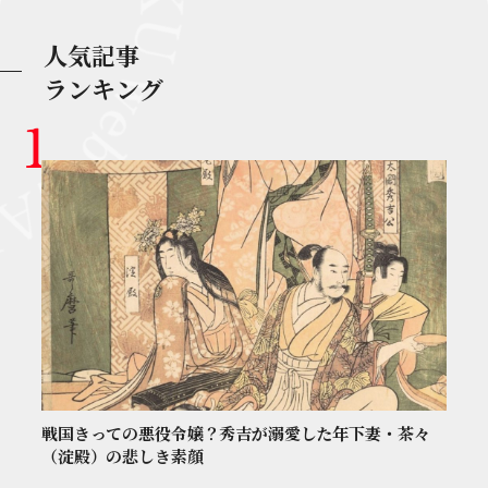
人気記事
ランキング
戦国きっての悪役令嬢？秀吉が溺愛した年下妻・茶々
（淀殿）の悲しき素顔