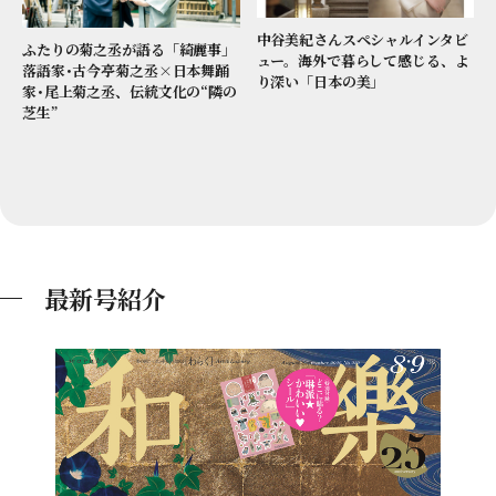
中谷美紀さんスペシャルインタビ
ふたりの菊之丞が語る「綺麗事」
ュー。海外で暮らして感じる、よ
落語家･古今亭菊之丞×日本舞踊
り深い「日本の美」
家･尾上菊之丞、伝統文化の“隣の
芝生”
最新号紹介