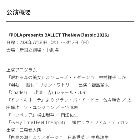
公演概要
『POLA presents BALLET TheNewClassic 2026』
日程：2026年7月30日（木）〜8月2日（日）
会場：新国立劇場・中劇場
上演プログラム：
『眠れる森の美女』より ローズ・アダージョ 中村祥子 ほか
『444』 振付：リオン・ワトリー 出演：飯島望未
『Charles』 出演：吉山シャール・ルイ
『ドン・キホーテ』より グラン・パ・ド・ドゥ 佐々晴香 ／ 太
田倫功 ソ・ユンジョン ／ 三宅啄未
『コッペリア』横山瑠華 ／ 南江祐生
『Every Time I Feel The Spirit』 振付：ウィリアム・デュガン
出演：三森健太朗
『白鳥の湖』よりアダージョ 日髙世菜 ／ 中島瑞生