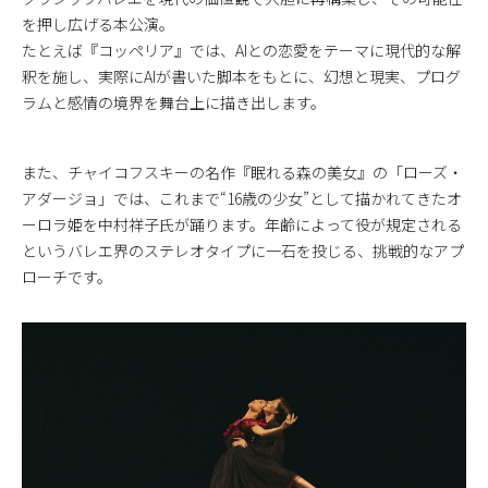
を押し広げる本公演。
たとえば『コッペリア』では、AIとの恋愛をテーマに現代的な解
釈を施し、実際にAIが書いた脚本をもとに、幻想と現実、プログ
ラムと感情の境界を舞台上に描き出します。
また、チャイコフスキーの名作『眠れる森の美女』の「ローズ・
アダージョ」では、これまで“16歳の少女”として描かれてきたオ
ーロラ姫を中村祥子氏が踊ります。年齢によって役が規定される
というバレエ界のステレオタイプに一石を投じる、挑戦的なアプ
ローチです。