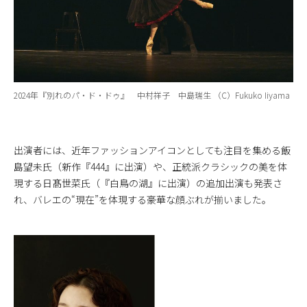
2024年『別れのパ・ド・ドゥ』 中村祥子 中島瑞生 （C）Fukuko Iiyama
出演者には、近年ファッションアイコンとしても注目を集める飯
島望未氏（新作『444』に出演）や、正統派クラシックの美を体
現する日髙世菜氏（『白鳥の湖』に出演）の追加出演も発表さ
れ、バレエの“現在”を体現する豪華な顔ぶれが揃いました。