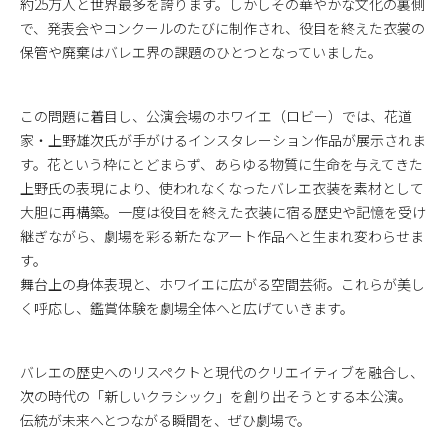
約25万人と世界最多を誇ります。しかしその華やかな文化の裏側
で、発表会やコンクールのたびに制作され、役目を終えた衣裳の
保管や廃棄はバレエ界の課題のひとつとなっていました。
この問題に着目し、公演会場のホワイエ（ロビー）では、花道
家・上野雄次氏が手がけるインスタレーション作品が展示されま
す。花という枠にとどまらず、あらゆる物質に生命を与えてきた
上野氏の表現により、使われなくなったバレエ衣装を素材として
大胆に再構築。一度は役目を終えた衣装に宿る歴史や記憶を受け
継ぎながら、劇場を彩る新たなアート作品へと生まれ変わらせま
す。
舞台上の身体表現と、ホワイエに広がる空間芸術。これらが美し
く呼応し、鑑賞体験を劇場全体へと広げていきます。
バレエの歴史へのリスペクトと現代のクリエイティブを融合し、
次の時代の「新しいクラシック」を創り出そうとする本公演。
伝統が未来へとつながる瞬間を、ぜひ劇場で。