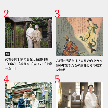
連載
武者小路千家のお盆と精進料理
八百比丘尼とは？人魚の肉を食べ
（前編）【料理家 千麻子の「千歳
800年生きた女の生涯とその結末
一食」】
を解説