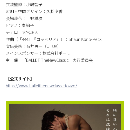
衣装監修：小嶋智子
照明・空間デザイン：久松夕香
会場装花：上野雄次
ピアノ：秦絢子
チェロ：大宮理人
作曲（『444』『コッペリア』）：Shaun Kono-Peck
宣伝美術：石井勇一（OTUA）
メインスポンサー：株式会社ポーラ
主 催：「BALLET TheNewClassic」実行委員会
【公式サイト】
https://www.balletthenewclassic.tokyo/