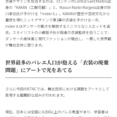
衣装デザインを担当するのは、ロンドンのCentral Saint Martins出
身の「KAKAN（工藤花観）」と、Maison Martin Margiela出身の砂
川卓也氏が手がける「mister it.」。KAKANが歴史や芸術文化から
着想を得たニットデザインで第1幕の衣装を手がける一方、
mister it.はダンサーの動きを解放するミニマルなシルエットを追
求。スタイリストの小嶋智子氏が両者の衣装監修を担うことで、
ダンサーの身体美と現代ファッションが融合し、一貫した世界観
が舞台全体に宿ります。
世界最多のバレエ人口が抱える「衣装の廃棄
問題」にアートで光をあてる
さらに今回のBTNCでは、舞台芸術における課題をアートとして
表現する画期的な試みが行われます。
現在、日本には全国に4,000以上のバレエ教室があり、学習者は