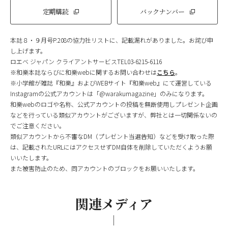
定期購読
バックナンバー
本誌８・９月号P.208の協力社リストに、記載漏れがありました。お詫び申
し上げます。
ロエベ ジャパン クライアントサービスTEL03-6215-6116
※和樂本誌ならびに和樂webに関するお問い合わせは
こちら
。
※小学館が雑誌『和樂』およびWEBサイト『和樂web』にて運営している
Instagramの公式アカウントは「@warakumagazine」のみになります。
和樂webのロゴや名称、公式アカウントの投稿を無断使用しプレゼント企画
などを行っている類似アカウントがございますが、弊社とは一切関係ないの
でご注意ください。
類似アカウントから不審なDM（プレゼント当選告知）などを受け取った際
は、記載されたURLにはアクセスせずDM自体を削除していただくようお願
いいたします。
また被害防止のため、同アカウントのブロックをお願いいたします。
関連メディア