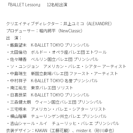
『BALLET Lesson』 12名総出演
クリエイティブディレクター：井上ユミコ（ALEXANDRE）
プロデューサー：堀内將平（NewClassic）
出 演：
・飯島望未 K-BALLET TOKYO プリンシパル
・太田倫功 ボルドー・オペラ座バレエ団 エトワール
・佐々晴香 ベルリン国立バレエ団 プリンシパル
・ソ・ユンジョン アメリカン・バレエ・シアター アーティスト
・中島瑞生 新国立劇場バレエ団 ファースト・アーティスト
・中村祥子 K-BALLET TOKYO 名誉プリンシパル
・南江祐生 東京バレエ団 ソリスト
・日髙世菜 K-BALLET TOKYO プリンシパル
・三森健太朗 ウィーン国立バレエ団 プリンシパル
・三宅啄未 アメリカン・バレエ・シアター ソリスト
・横山瑠華 テューリンゲン州立バレエ プリンシパル
・吉山シャール・ルイ チューリッヒ・バレエ プリンシパル
衣装デザイン：KAKAN（工藤花観）、mister it.（砂川卓也）