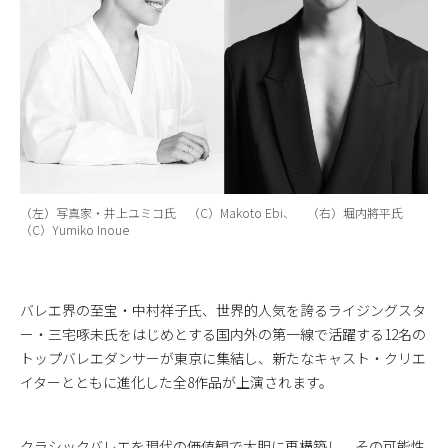
（左）写真家・井上ユミコ氏 （C）Makoto Ebi、 （右）堀内將平氏
（C）Yumiko Inoue
バレエ界の至宝・中村祥子氏、世界的人気を誇るライジングスタ
ー・三宅啄未氏をはじめとする国内外の第一線で活躍する12名の
トップバレエダンサーが東京に集結し、新たなキャスト・クリエ
イターとともに進化した全8作品が上演されます。
クラシックバレエを現代の価値観で大胆に再構築し、その可能性