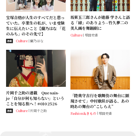
坂東玉三郎さんが進藤 学さんと語
宝塚合格が人生のすべてだと思っ
る「縁」のありよう--竹久夢二の
ていた。卒業生の私が、いま受験
美人画を舞踊劇に
生に伝えたいこと【蘭乃はな 「花
のみち」のその先で】
Culture
塚田史香
Culture
蘭乃はな
連載
片岡千之助の連載 Que sais-
「陸奥守吉行を歌舞伎の舞台に顕
je「自分が何も知らない」という
現させて」中村歌昇が語る、あの
ことを知る旅へ！#010 2526
時あの舞台の“こしらえ”
Culture
片岡千之助
連載
Fashion＆きもの
塚田史香