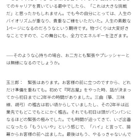
てのキャリアを貫いている最中でしたら、「これは大きな挑戦
だ」と思ったかもしれません。でも今の自分にとっては、人生の
バイオリズムが重なり、貴重なご縁をいただいた。人生の素敵な
1ページになるのだろうなという期待です。物づくりは大変好き
なことですので、この舞台にも、全力でエネルギーを注ぎます。
——そのような心持ちの場合、お二方とも緊張やプレッシャーと
は無縁になるのでしょうか。
玉三郎： 緊張はあります。お客様の前に立つのですから、どれ
だけ準備を重ねても。初めて『阿古屋』をやった時、話が決まっ
てから初日までに2年半の時間がありました。三曲（箏、三味
線、胡弓）の稽古は若い頃からしていましたし、その2年半は巡
業先でもどこでもとにかく稽古。それでも初日は頭がパンパンに
なるほどの緊張の極みでした。でも時間が迫ってきて、いざ出番
になったら「もういいや」という感じで、「ハイ」と言って、揚
幕からお客様の前へ出ました。最後はもう、やるっきゃないんで