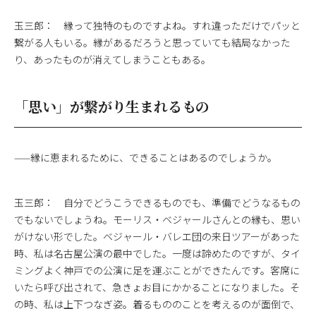
玉三郎： 縁って独特のものですよね。すれ違っただけでパッと
繋がる人もいる。縁があるだろうと思っていても結局なかった
り、あったものが消えてしまうこともある。
「思い」が繋がり生まれるもの
——縁に恵まれるために、できることはあるのでしょうか。
玉三郎： 自分でどうこうできるものでも、準備でどうなるもの
でもないでしょうね。モーリス・ベジャールさんとの縁も、思い
がけない形でした。ベジャール・バレエ団の来日ツアーがあった
時、私は名古屋公演の最中でした。一度は諦めたのですが、タイ
ミングよく神戸での公演に足を運ぶことができたんです。客席に
いたら呼び出されて、急きょお目にかかることになりました。そ
の時、私は上下つなぎ姿。着るもののことを考えるのが面倒で、