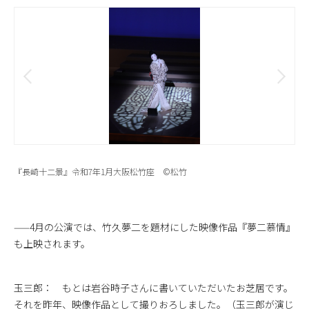
『長崎十二景』令和7年1月大阪松竹座 ©松竹
——4月の公演では、竹久夢二を題材にした映像作品『夢二慕情』
も上映されます。
玉三郎： もとは岩谷時子さんに書いていただいたお芝居です。
それを昨年、映像作品として撮りおろしました。（玉三郎が演じ