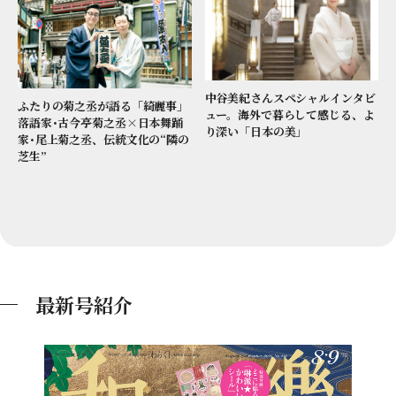
中谷美紀さんスペシャルインタビ
ふたりの菊之丞が語る「綺麗事」
ュー。海外で暮らして感じる、よ
落語家･古今亭菊之丞×日本舞踊
り深い「日本の美」
家･尾上菊之丞、伝統文化の“隣の
芝生”
最新号紹介