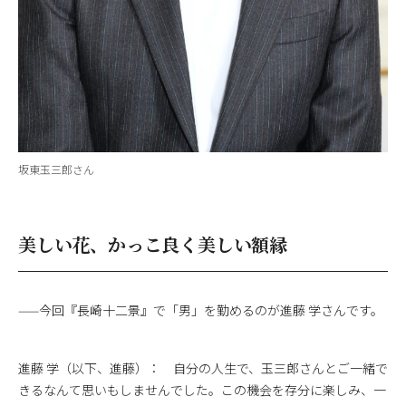
坂東玉三郎さん
美しい花、かっこ良く美しい額縁
——今回『長崎十二景』で「男」を勤めるのが進藤 学さんです。
進藤 学（以下、進藤）： 自分の人生で、玉三郎さんとご一緒で
きるなんて思いもしませんでした。この機会を存分に楽しみ、一