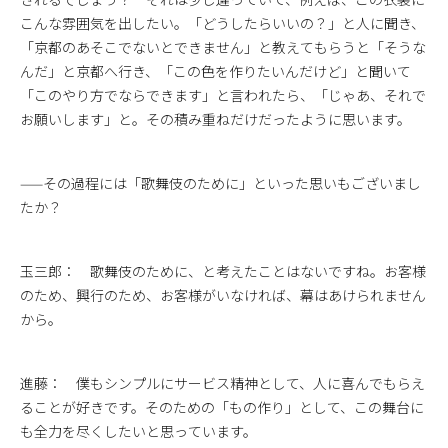
こんな雰囲気を出したい。「どうしたらいいの？」と人に聞き、
「京都のあそこでないとできません」と教えてもらうと「そうな
んだ」と京都へ行き、「この色を作りたいんだけど」と聞いて
「このやり方でならできます」と言われたら、「じゃあ、それで
お願いします」と。その積み重ねだけだったように思います。
——その過程には「歌舞伎のために」といった思いもございまし
たか？
玉三郎： 歌舞伎のために、と考えたことはないですね。お客様
のため、興行のため、お客様がいなければ、幕はあけられません
から。
進藤： 僕もシンプルにサービス精神として、人に喜んでもらえ
ることが好きです。そのための「もの作り」として、この舞台に
も全力を尽くしたいと思っています。