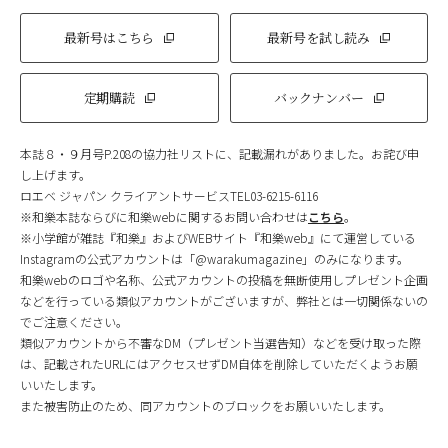
最新号はこちら
最新号を試し読み
定期購読
バックナンバー
本誌８・９月号P.208の協力社リストに、記載漏れがありました。お詫び申
し上げます。
ロエベ ジャパン クライアントサービスTEL03-6215-6116
※和樂本誌ならびに和樂webに関するお問い合わせは
こちら
。
※小学館が雑誌『和樂』およびWEBサイト『和樂web』にて運営している
Instagramの公式アカウントは「@warakumagazine」のみになります。
和樂webのロゴや名称、公式アカウントの投稿を無断使用しプレゼント企画
などを行っている類似アカウントがございますが、弊社とは一切関係ないの
でご注意ください。
類似アカウントから不審なDM（プレゼント当選告知）などを受け取った際
は、記載されたURLにはアクセスせずDM自体を削除していただくようお願
いいたします。
また被害防止のため、同アカウントのブロックをお願いいたします。