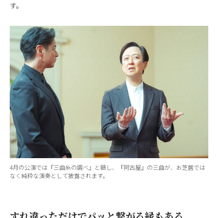
す。
4月の公演では『三曲糸の調べ』と題し、『阿古屋』の三曲が、お芝居では
なく純粋な演奏として披露されます。
すれ違っただけでパッと繋がる縁もある