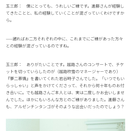
玉三郎： 僕にとっても、うれしいご縁です。進藤さんが経験し
てきたことと、私の経験していくことが混ざっていくわけですか
ら。
——遡ればお二方それぞれの中に、これまでにご縁があった方々
との経験が混ざっているのですね。
玉三郎： ありがたいことです。越路さんのコンサートで、チケ
ットを切っていらしたのが（越路吹雪のマネージャーであり）
『夢二慕情』を書いてくれた岩谷時子さんでした。「いつでもい
らっしゃい」と声をかけてくださって、それから何十年ものお付
き合いに。でも越路さんご本人とは、実は二度しかお会いしませ
んでした。ほかにもいろんな方とのご縁がありました。進藤さん
も、アルゼンチンタンゴがそのような出会いだったのでしょう？