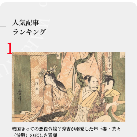
人気記事
ランキング
戦国きっての悪役令嬢？秀吉が溺愛した年下妻・茶々
（淀殿）の悲しき素顔