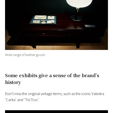
Wide range of leather goods
Some exhibits give a sense of the brand’s
history
Don’t miss the original vintage items, such as the iconic Valextra
‘Carita’ and ‘TricTruc’.