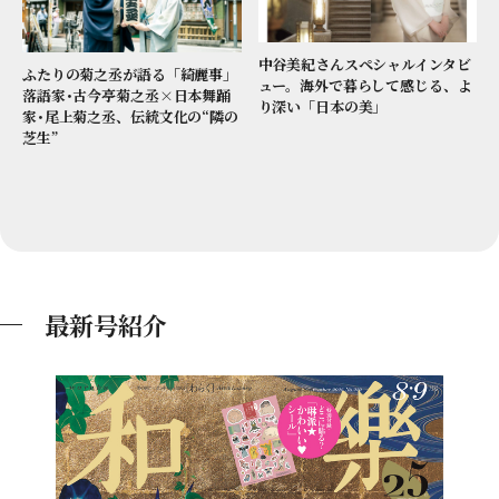
中谷美紀さんスペシャルインタビ
ふたりの菊之丞が語る「綺麗事」
ュー。海外で暮らして感じる、よ
落語家･古今亭菊之丞×日本舞踊
り深い「日本の美」
家･尾上菊之丞、伝統文化の“隣の
芝生”
最新号紹介