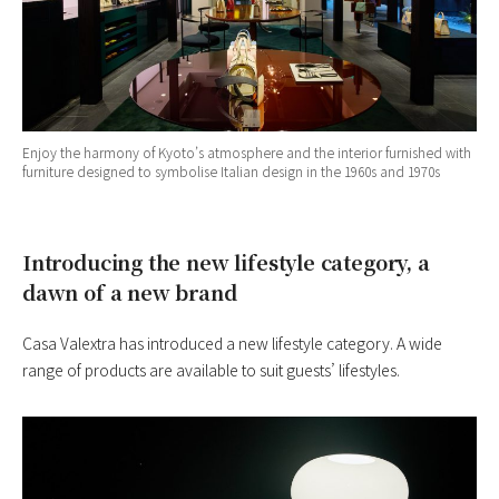
Enjoy the harmony of Kyoto’s atmosphere and the interior furnished with
furniture designed to symbolise Italian design in the 1960s and 1970s
Introducing the new lifestyle category, a
dawn of a new brand
Casa Valextra has introduced a new lifestyle category. A wide
range of products are available to suit guests’ lifestyles.