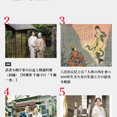
連載
武者小路千家のお盆と精進料理
八百比丘尼とは？人魚の肉を食べ
（前編）【料理家 千麻子の「千歳
800年生きた女の生涯とその結末
一食」】
を解説