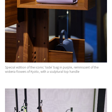
Special edition of the iconic ‘Iside’ bag in purple, reminiscent of the
wisteria flowers of Kyoto, with a sculptural top handle