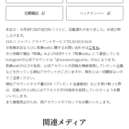
定期購読
バックナンバー
本誌８・９月号P.208の協力社リストに、記載漏れがありました。お詫び申
し上げます。
ロエベ ジャパン クライアントサービスTEL03-6215-6116
※和樂本誌ならびに和樂webに関するお問い合わせは
こちら
。
※小学館が雑誌『和樂』およびWEBサイト『和樂web』にて運営している
Instagramの公式アカウントは「@warakumagazine」のみになります。
和樂webのロゴや名称、公式アカウントの投稿を無断使用しプレゼント企画
などを行っている類似アカウントがございますが、弊社とは一切関係ないの
でご注意ください。
類似アカウントから不審なDM（プレゼント当選告知）などを受け取った際
は、記載されたURLにはアクセスせずDM自体を削除していただくようお願
いいたします。
また被害防止のため、同アカウントのブロックをお願いいたします。
関連メディア