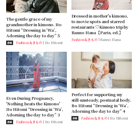
Dressed in mother's kimono,
The gentle grace of my
to movie spots and starred
grandmother in kimono. Ito
restaurants ♡Kimono trip by
Hitomi “Dressing in ‘Wa’,
Ranno Hana【Paris, ed.】
Adorning the day to day” 5
Fashion＆きもの
Ranno Hana
Fashion＆きもの
Ito Hitomi
連載
Perfect for supporting my
Even During Pregnancy,
still-unsteady, postnatal body.
'Nothing beats the Kimono'
Ito Hitomi “Dressing in ‘Wa’,
Ito Hitomi “Dressing in ‘Wa’,
Adorning the day to day” 4
Adorning the day to day” 3
Fashion＆きもの
Ito Hitomi
連載
Fashion＆きもの
Ito Hitomi
連載