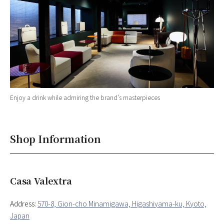
Enjoy a drink while admiring the brand’s masterpieces
Shop Information
Casa Valextra
Address:
570-8, Gion-cho Minamigawa, Higashiyama-ku, Kyoto,
Japan