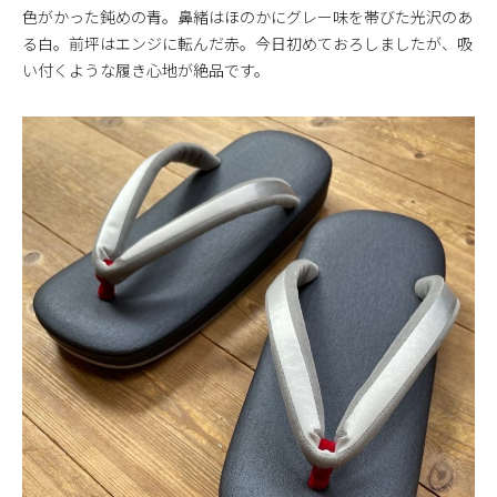
色がかった鈍めの青。鼻緒はほのかにグレー味を帯びた光沢のあ
る白。前坪はエンジに転んだ赤。今日初めておろしましたが、吸
い付くような履き心地が絶品です。