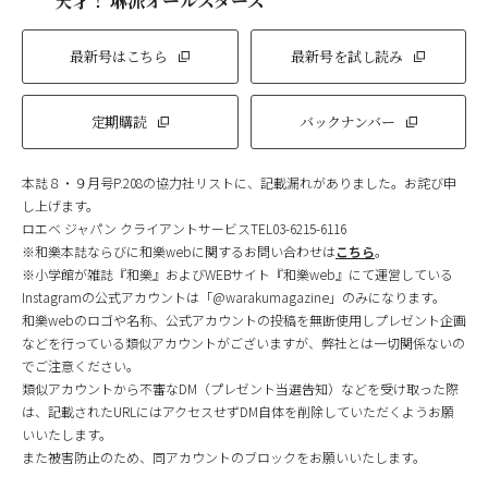
天才！ 琳派オールスターズ
最新号はこちら
最新号を試し読み
定期購読
バックナンバー
本誌８・９月号P.208の協力社リストに、記載漏れがありました。お詫び申
し上げます。
ロエベ ジャパン クライアントサービスTEL03-6215-6116
※和樂本誌ならびに和樂webに関するお問い合わせは
こちら
。
※小学館が雑誌『和樂』およびWEBサイト『和樂web』にて運営している
Instagramの公式アカウントは「@warakumagazine」のみになります。
和樂webのロゴや名称、公式アカウントの投稿を無断使用しプレゼント企画
などを行っている類似アカウントがございますが、弊社とは一切関係ないの
でご注意ください。
類似アカウントから不審なDM（プレゼント当選告知）などを受け取った際
は、記載されたURLにはアクセスせずDM自体を削除していただくようお願
いいたします。
また被害防止のため、同アカウントのブロックをお願いいたします。