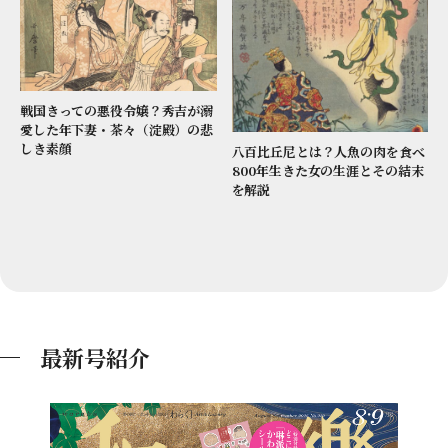
戦国きっての悪役令嬢？秀吉が溺
愛した年下妻・茶々（淀殿）の悲
しき素顔
八百比丘尼とは？人魚の肉を食べ
800年生きた女の生涯とその結末
を解説
最新号紹介