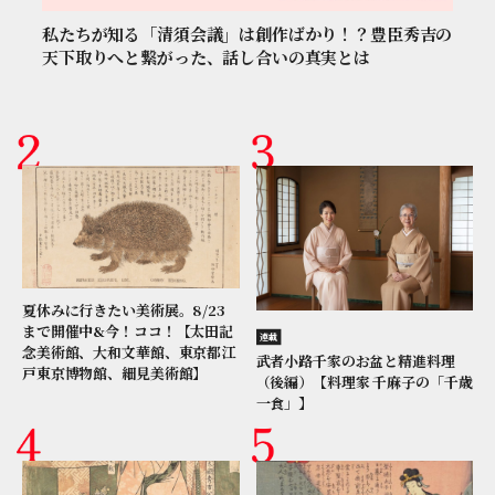
私たちが知る「清須会議」は創作ばかり！？豊臣秀吉の
天下取りへと繋がった、話し合いの真実とは
夏休みに行きたい美術展。8/23
まで開催中&今！ココ！【太田記
連載
念美術館、大和文華館、東京都江
武者小路千家のお盆と精進料理
戸東京博物館、細見美術館】
（後編）【料理家 千麻子の「千歳
一食」】