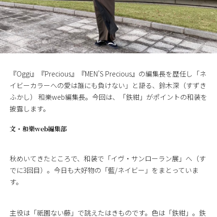
『Oggi』『Precious』『MEN’S Precious』の編集長を歴任し「ネ
イビーカラーへの愛は誰にも負けない」と語る、鈴木深（すずき
ふかし） 和樂web編集長。今回は、「鉄紺」がポイントの和装を
披露します。
文・
和樂web編集部
秋めいてきたところで、和装で「イヴ・サンローラン展」へ（す
でに3回目）。今日も大好物の「藍/ネイビー」をまとっていま
す。
主役は「祇園ない藤」で誂えたはきものです。色は「鉄紺」。鉄