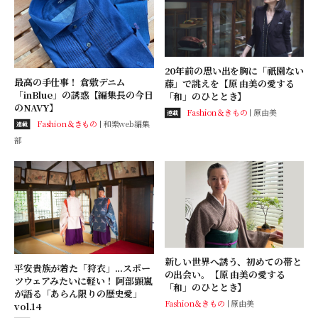
20年前の思い出を胸に「祇園ない
最高の手仕事！ 倉敷デニム
藤」で誂えを【原 由美の愛する
「inBlue」の誘惑【編集長の今日
「和」のひととき】
のNAVY】
Fashion＆きもの
原由美
連載
Fashion＆きもの
和樂web編集
連載
部
新しい世界へ誘う、初めての帯と
平安貴族が着た「狩衣」...スポー
の出会い。【原 由美の愛する
ツウェアみたいに軽い！ 阿部顕嵐
「和」のひととき】
が語る「あらん限りの歴史愛」
Fashion＆きもの
原由美
vol.14